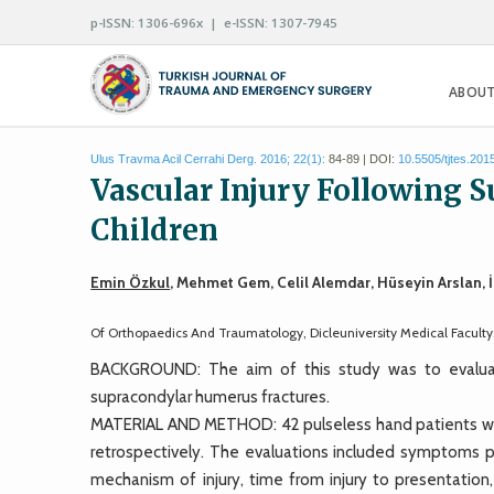
p-ISSN: 1306-696x | e-ISSN: 1307-7945
ABOUT
Ulus Travma Acil Cerrahi Derg. 2016; 22(1):
84-89 | DOI:
10.5505/tjtes.201
Vascular Injury Following 
Children
Emin Özkul
, Mehmet Gem, Celil Alemdar, Hüseyin Arslan, İ
Of Orthopaedics And Traumatology, Dicleuniversity Medical Faculty,
BACKGROUND: The aim of this study was to evaluate
supracondylar humerus fractures.
MATERIAL AND METHOD: 42 pulseless hand patients wh
retrospectively. The evaluations included symptoms p
mechanism of injury, time from injury to presentation,