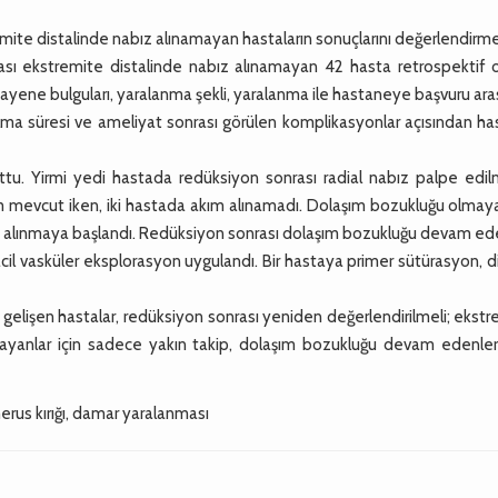
mite distalinde nabız alınamayan hastaların sonuçlarını değerlendirme
ı ekstremite distalinde nabız alınamayan 42 hasta retrospektif o
muayene bulguları, yaralanma şekli, yaralanma ile hastaneye başvuru ar
a süresi ve ameliyat sonrası görülen komplikasyonlar açısından has
tu. Yirmi yedi hastada redüksiyon sonrası radial nabız palpe edi
ım mevcut iken, iki hastada akım alınamadı. Dolaşım bozukluğu olmay
kım alınmaya başlandı. Redüksiyon sonrası dolaşım bozukluğu devam e
il vasküler eksplorasyon uygulandı. Bir hastaya primer sütürasyon, d
 gelişen hastalar, redüksiyon sonrası yeniden değerlendirilmeli; ekst
mayanlar için sadece yakın takip, dolaşım bozukluğu devam edenler
erus kırığı, damar yaralanması