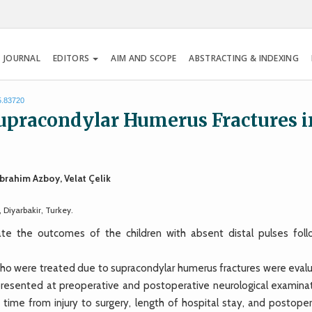
 JOURNAL
EDITORS
AIM AND SCOPE
ABSTRACTING & INDEXING
5.83720
Supracondylar Humerus Fractures i
brahim Azboy, Velat Çelik
 Diyarbakir, Turkey.
 the outcomes of the children with absent distal pulses foll
o were treated due to supracondylar humerus fractures were eval
resented at preoperative and postoperative neurological examinat
 time from injury to surgery, length of hospital stay, and postoper