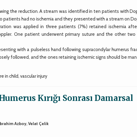
wing the reduction. A stream was identified in ten patients with Do
wo patients had no ischemia and they presented with a stream on Do
ration was applied in three patients (7%) retained ischemia afte
ppler. One patient underwent primary suture and the other two
esenting with a pulseless hand following supracondylar humerus frac
losely followed, and the ones retaining ischemic signs should be ma
in child, vascular injury
Humerus Kırığı Sonrası Damarsal
brahim Azboy, Velat Çelik