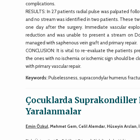
complications.
RESULTS: In 27 patients radial pulse was palpated follo
and no stream was identified in two patients. These t
one day after the surgery. Immediate vascular explo
reduction and was unable to present a stream on Do
managed with saphenous vein graft and primary repair.
CONCLUSION: It is vital to re-evaluate the patients pr
the ones with no ischemia or ischemic sign should be c
with primary vascular repair.
Keywords:
Pulselessness, supracondylar humerus fracture 
Çocuklarda Suprakondiller 
Yaralanmalar
Emin Özkul
, Mehmet Gem, Celil Alemdar, Hüseyin Arslan, İ