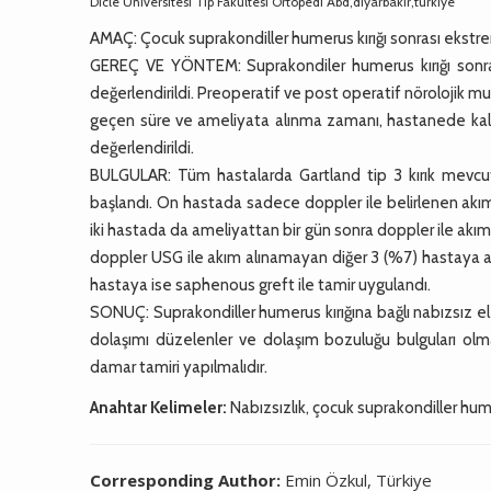
Dicle Üniversitesi Tıp Fakültesi Ortopedi Abd,diyarbakır,türkiye
AMAÇ: Çocuk suprakondiller humerus kırığı sonrası ekstre
GEREÇ VE YÖNTEM: Suprakondiler humerus kırığı sonras
değerlendirildi. Preoperatif ve post operatif nörolojik 
geçen süre ve ameliyata alınma zamanı, hastanede kalm
değerlendirildi.
BULGULAR: Tüm hastalarda Gartland tip 3 kırık mevcut
başlandı. On hastada sadece doppler ile belirlenen ak
iki hastada da ameliyattan bir gün sonra doppler ile a
doppler USG ile akım alınamayan diğer 3 (%7) hastaya ac
hastaya ise saphenous greft ile tamir uygulandı.
SONUÇ: Suprakondiller humerus kırığına bağlı nabızsız el
dolaşımı düzelenler ve dolaşım bozuluğu bulguları ol
damar tamiri yapılmalıdır.
Anahtar Kelimeler:
Nabızsızlık, çocuk suprakondiller hum
Corresponding Author:
Emin Özkul, Türkiye