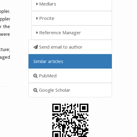
Medlars
ppler,
Procite
ppler
r the
Reference Manager
 were
Send email to author
ture;
naged
Similar articles
PubMed
Google Scholar