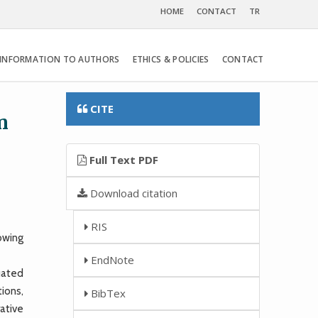
HOME
CONTACT
TR
INFORMATION TO AUTHORS
ETHICS & POLICIES
CONTACT
CITE
n
Full Text PDF
Download citation
RIS
owing
EndNote
uated
ions,
BibTex
ative