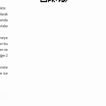
ktir.
larak
asında
talar
lmeye
an bu
den ve
iğer 2
remite
e ise