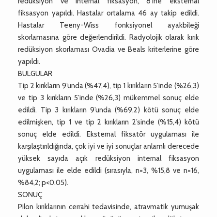
redüksiyon ve internal fiksasyon, 8’ine eksternal
fiksasyon yapıldı. Hastalar ortalama 46 ay takip edildi.
Hastalar Teeny-Wiss fonksiyonel ayakbileği
skorlamasına göre değerlendirildi. Radyolojik olarak kırık
redüksiyon skorlaması Ovadia ve Beals kriterlerine göre
yapıldı.
BULGULAR
Tip 2 kırıkların 9’unda (%47,4), tip 1 kırıkların 5’inde (%26,3)
ve tip 3 kırıkların 5’inde (%26,3) mükemmel sonuç elde
edildi. Tip 3 kırıkların 9’unda (%69,2) kötü sonuç elde
edilmişken, tip 1 ve tip 2 kırıkların 2’sinde (%15,4) kötü
sonuç elde edildi. Eksternal fiksatör uygulaması ile
karşılaştırıldığında, çok iyi ve iyi sonuçlar anlamlı derecede
yüksek sayıda açık redüksiyon internal fiksasyon
uygulaması ile elde edildi (sırasıyla, n=3, %15,8 ve n=16,
%84,2; p<0.05).
SONUÇ
Pilon kırıklarının cerrahi tedavisinde, atravmatik yumuşak