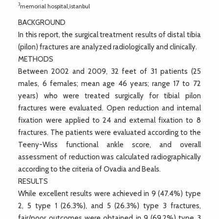
3
memorial hospital,istanbul
BACKGROUND
In this report, the surgical treatment results of distal tibia
(pilon) fractures are analyzed radiologically and clinically.
METHODS
Between 2002 and 2009, 32 feet of 31 patients (25
males, 6 females; mean age 46 years; range 17 to 72
years) who were treated surgically for tibial pilon
fractures were evaluated. Open reduction and internal
fixation were applied to 24 and external fixation to 8
fractures. The patients were evaluated according to the
Teeny-Wiss functional ankle score, and overall
assessment of reduction was calculated radiographically
according to the criteria of Ovadia and Beals.
RESULTS
While excellent results were achieved in 9 (47.4%) type
2, 5 type 1 (26.3%), and 5 (26.3%) type 3 fractures,
fair/poor outcomes were obtained in 9 (69.2%) type 3