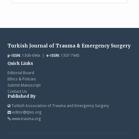
Turkish Journal of Trauma & Emergency Surgery
p-ISSN:
1306-696x |
e-ISSN:
1307-7945
Quick Links
Editorial Board
Ethics & Policies
Submit Manuscript
Contact Us
Published By
Turkish Association of Trauma and Emergency Surgery
editor@tjtes.org
www.travma.org