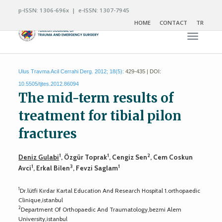
p-ISSN: 1306-696x | e-ISSN: 1307-7945
HOME
CONTACT
TR
Toggle n
Ulus Travma Acil Cerrahi Derg. 2012; 18(5):
429-435 | DOI:
10.5505/tjtes.2012.86094
The mid-term results of
treatment for tibial pilon
fractures
1
1
2
Deniz Gulabi
, Özgür Toprak
, Cengiz Sen
, Cem Coskun
1
3
1
Avci
, Erkal Bilen
, Fevzi Saglam
1
Dr.lütfi Kırdar Kartal Education And Research Hospital 1.orthopaedic
Clinique,istanbul
2
Department Of Orthopaedic And Traumatology,bezmi Alem
University,istanbul