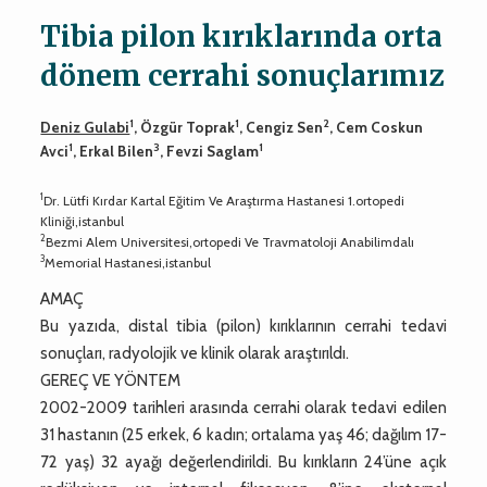
Tibia pilon kırıklarında orta
dönem cerrahi sonuçlarımız
1
1
2
Deniz Gulabi
, Özgür Toprak
, Cengiz Sen
, Cem Coskun
1
3
1
Avci
, Erkal Bilen
, Fevzi Saglam
1
Dr. Lütfi Kırdar Kartal Eğitim Ve Araştırma Hastanesi 1.ortopedi
Kliniği,istanbul
2
Bezmi Alem Universitesi,ortopedi Ve Travmatoloji Anabilimdalı
3
Memorial Hastanesi,istanbul
AMAÇ
Bu yazıda, distal tibia (pilon) kırıklarının cerrahi tedavi
sonuçları, radyolojik ve klinik olarak araştırıldı.
GEREÇ VE YÖNTEM
2002-2009 tarihleri arasında cerrahi olarak tedavi edilen
31 hastanın (25 erkek, 6 kadın; ortalama yaş 46; dağılım 17-
72 yaş) 32 ayağı değerlendirildi. Bu kırıkların 24’üne açık