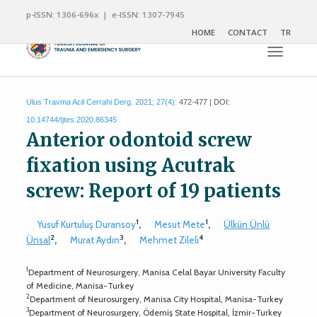
p-ISSN: 1306-696x | e-ISSN: 1307-7945
HOME
CONTACT
TR
Toggle n
Ulus Travma Acil Cerrahi Derg. 2021; 27(4):
472-477 | DOI:
10.14744/tjtes.2020.86345
Anterior odontoid screw
fixation using Acutrak
screw: Report of 19 patients
1
1
Yusuf Kurtuluş Duransoy
,
Mesut Mete
,
Ülkün Ünlü
2
3
4
Ünsal
,
Murat Aydın
,
Mehmet Zileli
1
Department of Neurosurgery, Manisa Celal Bayar University Faculty
of Medicine, Manisa-Turkey
2
Department of Neurosurgery, Manisa City Hospital, Manisa-Turkey
3
Department of Neurosurgery, Ödemiş State Hospital, İzmir-Turkey