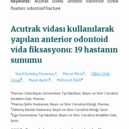
Keywords:
Acutrak screw, anterior odontoid screw
fixation; odontoid fracture.
Acutrak vidası kullanılarak
yapılan anterior odontoid
vida fiksasyonu: 19 hastanın
sunumu
1
1
Yusuf Kurtuluş Duransoy
,
Mesut Mete
,
Ülkün Ünlü
2
3
4
Ünsal
,
Murat Aydın
,
Mehmet Zileli
1
Manisa Celal Bayar Üniversitesi Tıp Fakültesi, Beyin ve Sinir Cerrahisi
Anabilim Dalı, Manisa
2
Manisa Şehir Hastanesi, Beyin ve Sinir Cerrahisi Kliniği, Manisa
3
Ödemiş Devlet Hastanesi, Beyin ve Sinir Cerrahisi Kliniği, İzmir
4
Ege Üniversitesi Tıp Fakültesi, Beyin ve Sinir Cerrahisi Anabilim Dalı,
İzmir