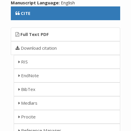
Manuscript Language:
English
CITE
Full Text PDF
Download citation
RIS
EndNote
BibTex
Medlars
Procite
Reference Manager