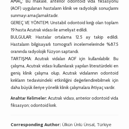
AMAÇ: Bu makale, anterior odontoid vida fiksasyonu
(AOF) uygulanan hastaların klinik ve radyolojik sonuçlarını
sunmayı amaçlamaktadır.
GEREÇ VE YÖNTEM: Unstabil odontoid kırığı olan toplam
19 hasta Acutrak vidası ile ameliyat edildi.
BULGULAR: Hastalar ortalama 12.5 ay takip edildi.
Hastaların bilgisayarlı tomografi incelemelerinde %87.5
oranında radyolojik füzyon saptandı.
TARTIŞMA: Acutrak vidaları AOF için kullanılabilir. Bu
çalışma, Acutrak vidası kullanılarak yapılan literatürdeki en
geniş klinik çalışma olup, Acutrak vidalarının odontoid
kırıkların tedavisindeki etkinliğini değerlendirebilmek için
daha büyük ileriye yönelik klinik çalışmalara ihtiyaç vardır.
Anahtar Kelimeler:
Acutrak vidası, anterior odontoid vida
fiksasyon; odontoid kırık.
Corresponding Author:
Ülkün Ünlü Ünsal, Türkiye