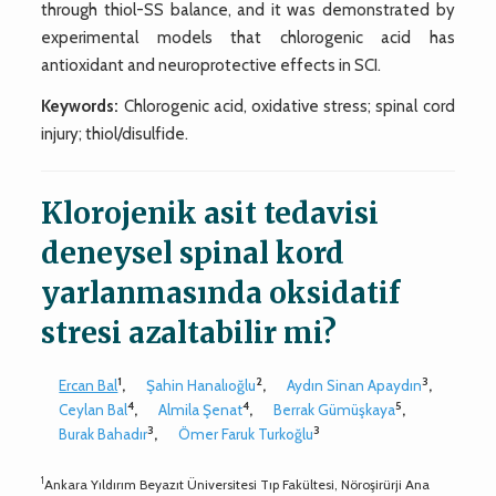
through thiol-SS balance, and it was demonstrated by
experimental models that chlorogenic acid has
antioxidant and neuroprotective effects in SCI.
Keywords:
Chlorogenic acid, oxidative stress; spinal cord
injury; thiol/disulfide.
Klorojenik asit tedavisi
deneysel spinal kord
yarlanmasında oksidatif
stresi azaltabilir mi?
1
2
3
Ercan Bal
,
Şahin Hanalıoğlu
,
Aydın Sinan Apaydın
,
4
4
5
Ceylan Bal
,
Almila Şenat
,
Berrak Gümüşkaya
,
3
3
Burak Bahadır
,
Ömer Faruk Turkoğlu
1
Ankara Yıldırım Beyazıt Üniversitesi Tıp Fakültesi, Nöroşirürji Ana