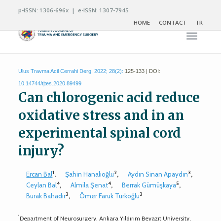
p-ISSN: 1306-696x | e-ISSN: 1307-7945
HOME
CONTACT
TR
Toggle n
Ulus Travma Acil Cerrahi Derg. 2022; 28(2):
125-133 | DOI:
10.14744/tjtes.2020.89499
Can chlorogenic acid reduce
oxidative stress and in an
experimental spinal cord
injury?
1
2
3
Ercan Bal
,
Şahin Hanalıoğlu
,
Aydın Sinan Apaydın
,
4
4
5
Ceylan Bal
,
Almila Şenat
,
Berrak Gümüşkaya
,
3
3
Burak Bahadır
,
Ömer Faruk Turkoğlu
1
Department of Neurosurgery, Ankara Yıldırım Beyazıt University,