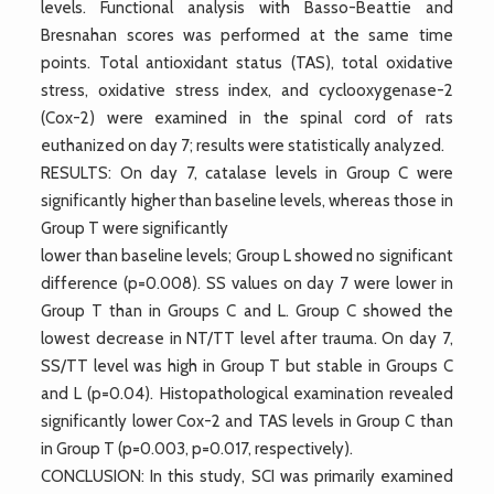
levels. Functional analysis with Basso-Beattie and
Bresnahan scores was performed at the same time
points. Total antioxidant status (TAS), total oxidative
stress, oxidative stress index, and cyclooxygenase-2
(Cox-2) were examined in the spinal cord of rats
euthanized on day 7; results were statistically analyzed.
RESULTS: On day 7, catalase levels in Group C were
significantly higher than baseline levels, whereas those in
Group T were significantly
lower than baseline levels; Group L showed no significant
difference (p=0.008). SS values on day 7 were lower in
Group T than in Groups C and L. Group C showed the
lowest decrease in NT/TT level after trauma. On day 7,
SS/TT level was high in Group T but stable in Groups C
and L (p=0.04). Histopathological examination revealed
significantly lower Cox-2 and TAS levels in Group C than
in Group T (p=0.003, p=0.017, respectively).
CONCLUSION: In this study, SCI was primarily examined