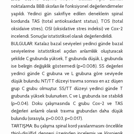
noktalarında BBB skorları ile fonksiyonel değerlendirmeler
yapıldı. Yedinci gün sakrifiye edilen deneklerin spinal
kordunda TAS (total antioksaidant status), TOS (total
oksidaive stres), OSI (oksidative stres indeksi) ve Cox-2
incelendi. Sonuçlar istatistiksel olarak değerlendirildi.
BULGULAR: Katalaz bazal seviyeleri yedinci günde bazal
seviyelerine istatistiksel açıdan anlamlılık oluşturacak
şekilde C grubunda yüksek, T grubunda düşük, L grubunda
ise belirgin değişiklik göstermedi (p=0.008). SS değerleri
yedinci günde C grubuna ve L grubuna göre seviyede
düşük bulundu. NT/TT düzeyi travma sonrası en az düşen
grup C grubu olmuştur. SS/TT düzeyi yedinci günde T
grubunda yüksek bulunurken, C ve L grubunda ise stabildi
(p=0.04). Doku çalışmasında C grubu Cox-2 ve TAS
değerleri anlamlı olarak travma grubundan daha düşük
bulundu (sırasıyla, p=0.003, p=0.017).
TARTIŞMA: Bu çalışma spinal kord yaralanmasını öncelikle
thiol-disülfid dengesi üzerinden incelemiş ve klorojenik