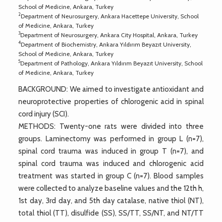
School of Medicine, Ankara, Turkey
2
Department of Neurosurgery, Ankara Hacettepe University, School
of Medicine, Ankara, Turkey
3
Department of Neurosurgery, Ankara City Hospital, Ankara, Turkey
4
Department of Biochemistry, Ankara Yıldırım Beyazıt University,
School of Medicine, Ankara, Turkey
5
Department of Pathology, Ankara Yıldırım Beyazıt University, School
of Medicine, Ankara, Turkey
BACKGROUND: We aimed to investigate antioxidant and
neuroprotective properties of chlorogenic acid in spinal
cord injury (SCI).
METHODS: Twenty-one rats were divided into three
groups. Laminectomy was performed in group L (n=7),
spinal cord trauma was induced in group T (n=7), and
spinal cord trauma was induced and chlorogenic acid
treatment was started in group C (n=7). Blood samples
were collected to analyze baseline values and the 12th h,
1st day, 3rd day, and 5th day catalase, native thiol (NT),
total thiol (TT), disulfide (SS), SS/TT, SS/NT, and NT/TT