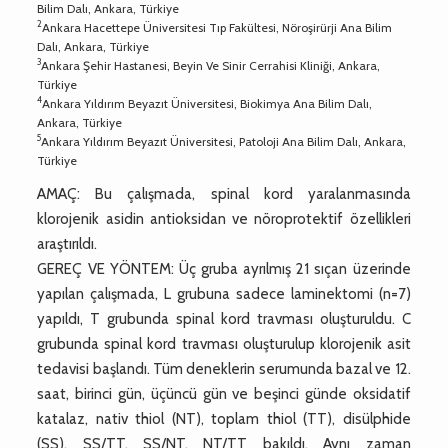
Bilim Dalı, Ankara, Türkiye
2
Ankara Hacettepe Üniversitesi Tıp Fakültesi, Nöroşirürji Ana Bilim
Dalı, Ankara, Türkiye
3
Ankara Şehir Hastanesi, Beyin Ve Sinir Cerrahisi Kliniği, Ankara,
Türkiye
4
Ankara Yıldırım Beyazıt Üniversitesi, Biokimya Ana Bilim Dalı,
Ankara, Türkiye
5
Ankara Yıldırım Beyazıt Üniversitesi, Patoloji Ana Bilim Dalı, Ankara,
Türkiye
AMAÇ: Bu çalışmada, spinal kord yaralanmasında
klorojenik asidin antioksidan ve nöroprotektif özellikleri
araştırıldı.
GEREÇ VE YÖNTEM: Üç gruba ayrılmış 21 sıçan üzerinde
yapılan çalışmada, L grubuna sadece laminektomi (n=7)
yapıldı, T grubunda spinal kord travması oluşturuldu. C
grubunda spinal kord travması oluşturulup klorojenik asit
tedavisi başlandı. Tüm deneklerin serumunda bazal ve 12.
saat, birinci gün, üçüncü gün ve beşinci günde oksidatif
katalaz, nativ thiol (NT), toplam thiol (TT), disülphide
(SS), SS/TT, SS/NT, NT/TT bakıldı. Aynı zaman