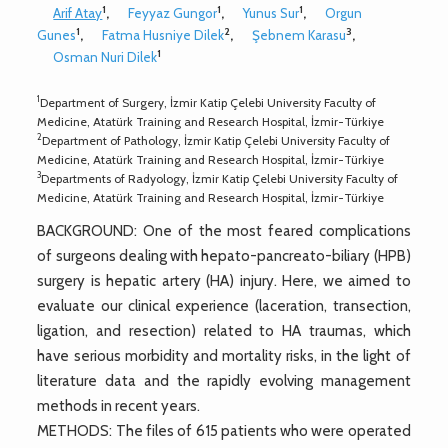
1
1
1
Arif Atay
,
Feyyaz Gungor
,
Yunus Sur
,
Orgun
1
2
3
Gunes
,
Fatma Husniye Dilek
,
Şebnem Karasu
,
1
Osman Nuri Dilek
1
Department of Surgery, İzmir Katip Çelebi University Faculty of
Medicine, Atatürk Training and Research Hospital, İzmir-Türkiye
2
Department of Pathology, İzmir Katip Çelebi University Faculty of
Medicine, Atatürk Training and Research Hospital, İzmir-Türkiye
3
Departments of Radyology, İzmir Katip Çelebi University Faculty of
Medicine, Atatürk Training and Research Hospital, İzmir-Türkiye
BACKGROUND: One of the most feared complications
of surgeons dealing with hepato-pancreato-biliary (HPB)
surgery is hepatic artery (HA) injury. Here, we aimed to
evaluate our clinical experience (laceration, transection,
ligation, and resection) related to HA traumas, which
have serious morbidity and mortality risks, in the light of
literature data and the rapidly evolving management
methods in recent years.
METHODS: The files of 615 patients who were operated