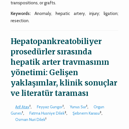
transpositions, or grafts.
Keywords:
Anomaly, hepatic artery, injury; ligation;
resection.
Hepatopankreatobiliyer
prosedürler sırasında
hepatik arter travmasının
yönetimi: Gelişen
yaklaşımlar, klinik sonuçlar
ve literatür taraması
1
1
1
Arif Atay
,
Feyyaz Gungor
,
Yunus Sur
,
Orgun
1
2
3
Gunes
,
Fatma Husniye Dilek
,
Şebnem Karasu
,
1
Osman Nuri Dilek