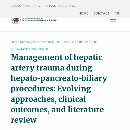
p-ISSN: 1306-696x | e-ISSN: 1307-7945
HOME
CONTACT
TR
Toggle n
Ulus Travma Acil Cerrahi Derg. 2022; 28(11):
1549-1557 | DOI:
10.14744/tjtes.2022.90258
Management of hepatic
artery trauma during
hepato-pancreato-biliary
procedures: Evolving
approaches, clinical
outcomes, and literature
review