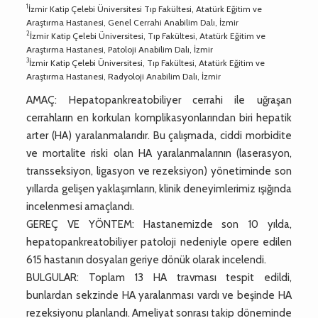
1
İzmir Katip Çelebi Üniversitesi Tıp Fakültesi, Atatürk Eğitim ve
Araştırma Hastanesi, Genel Cerrahi Anabilim Dalı, İzmir
2
İzmir Katip Çelebi Üniversitesi, Tıp Fakültesi, Atatürk Eğitim ve
Araştırma Hastanesi, Patoloji Anabilim Dalı, İzmir
3
İzmir Katip Çelebi Üniversitesi, Tıp Fakültesi, Atatürk Eğitim ve
Araştırma Hastanesi, Radyoloji Anabilim Dalı, İzmir
AMAÇ: Hepatopankreatobiliyer cerrahi ile uğraşan
cerrahların en korkulan komplikasyonlarından biri hepatik
arter (HA) yaralanmalarıdır. Bu çalışmada, ciddi morbidite
ve mortalite riski olan HA yaralanmalarının (laserasyon,
transseksiyon, ligasyon ve rezeksiyon) yönetiminde son
yıllarda gelişen yaklaşımların, klinik deneyimlerimiz ışığında
incelenmesi amaçlandı.
GEREÇ VE YÖNTEM: Hastanemizde son 10 yılda,
hepatopankreatobiliyer patoloji nedeniyle opere edilen
615 hastanın dosyaları geriye dönük olarak incelendi.
BULGULAR: Toplam 13 HA travması tespit edildi,
bunlardan sekzinde HA yaralanması vardı ve beşinde HA
rezeksiyonu planlandı. Ameliyat sonrası takip döneminde