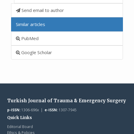
Send email to author
Similar articles
PubMed
Google Scholar
Turkish Journal of Trauma & Emergency Surgery
p-ISSN:
1306-696x |
e-ISSN:
1307-7945
Quick Links
Editorial Board
Ethics & Policies