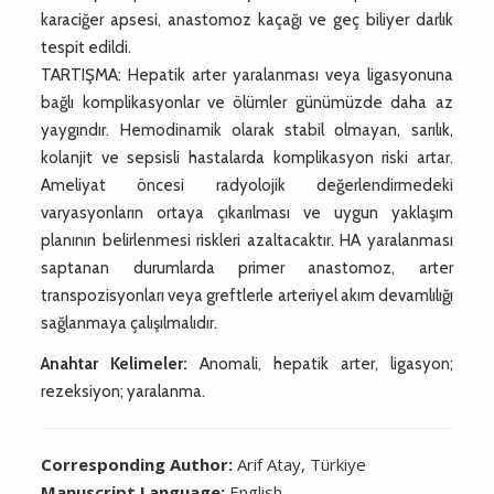
karaciğer apsesi, anastomoz kaçağı ve geç biliyer darlık
tespit edildi.
TARTIŞMA: Hepatik arter yaralanması veya ligasyonuna
bağlı komplikasyonlar ve ölümler günümüzde daha az
yaygındır. Hemodinamik olarak stabil olmayan, sarılık,
kolanjit ve sepsisli hastalarda komplikasyon riski artar.
Ameliyat öncesi radyolojik değerlendirmedeki
varyasyonların ortaya çıkarılması ve uygun yaklaşım
planının belirlenmesi riskleri azaltacaktır. HA yaralanması
saptanan durumlarda primer anastomoz, arter
transpozisyonları veya greftlerle arteriyel akım devamlılığı
sağlanmaya çalışılmalıdır.
Anahtar Kelimeler:
Anomali, hepatik arter, ligasyon;
rezeksiyon; yaralanma.
Corresponding Author:
Arif Atay, Türkiye
Manuscript Language:
English