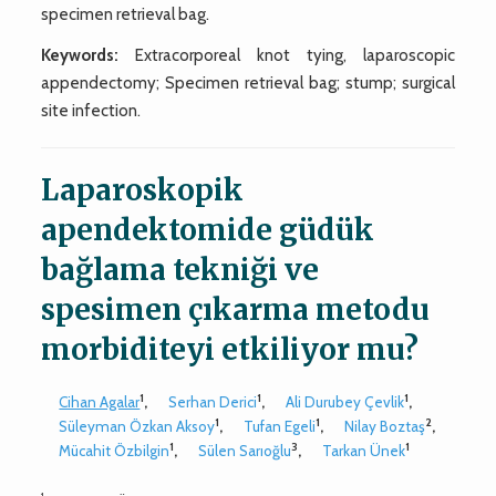
specimen retrieval bag.
Keywords:
Extracorporeal knot tying, laparoscopic
appendectomy; Specimen retrieval bag; stump; surgical
site infection.
Laparoskopik
apendektomide güdük
bağlama tekniği ve
spesimen çıkarma metodu
morbiditeyi etkiliyor mu?
1
1
1
Cihan Agalar
,
Serhan Derici
,
Ali Durubey Çevlik
,
1
1
2
Süleyman Özkan Aksoy
,
Tufan Egeli
,
Nilay Boztaş
,
1
3
1
Mücahit Özbilgin
,
Sülen Sarıoğlu
,
Tarkan Ünek