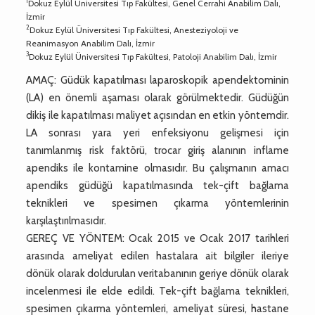
1
Dokuz Eylül Üniversitesi Tıp Fakültesi, Genel Cerrahi Anabilim Dalı,
İzmir
2
Dokuz Eylül Üniversitesi Tıp Fakültesi, Anesteziyoloji ve
Reanimasyon Anabilim Dalı, İzmir
3
Dokuz Eylül Üniversitesi Tıp Fakültesi, Patoloji Anabilim Dalı, İzmir
AMAÇ: Güdük kapatılması laparoskopik apendektominin
(LA) en önemli aşaması olarak görülmektedir. Güdüğün
dikiş ile kapatılması maliyet açısından en etkin yöntemdir.
LA sonrası yara yeri enfeksiyonu gelişmesi için
tanımlanmış risk faktörü, trocar giriş alanının inflame
apendiks ile kontamine olmasıdır. Bu çalışmanın amacı
apendiks güdüğü kapatılmasında tek-çift bağlama
teknikleri ve spesimen çıkarma yöntemlerinin
karşılaştırılmasıdır.
GEREÇ VE YÖNTEM: Ocak 2015 ve Ocak 2017 tarihleri
arasında ameliyat edilen hastalara ait bilgiler ileriye
dönük olarak doldurulan veritabanının geriye dönük olarak
incelenmesi ile elde edildi. Tek-çift bağlama teknikleri,
spesimen çıkarma yöntemleri, ameliyat süresi, hastane