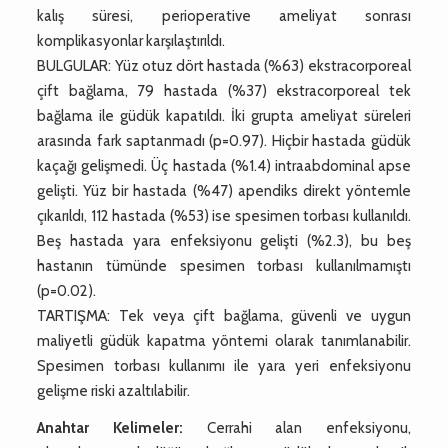
kalış süresi, perioperative ameliyat sonrası
komplikasyonlar karşılaştırıldı.
BULGULAR: Yüz otuz dört hastada (%63) ekstracorporeal
çift bağlama, 79 hastada (%37) ekstracorporeal tek
bağlama ile güdük kapatıldı. İki grupta ameliyat süreleri
arasında fark saptanmadı (p=0.97). Hiçbir hastada güdük
kaçağı gelişmedi. Üç hastada (%1.4) intraabdominal apse
gelişti. Yüz bir hastada (%47) apendiks direkt yöntemle
çıkarıldı, 112 hastada (%53) ise spesimen torbası kullanıldı.
Beş hastada yara enfeksiyonu gelişti (%2.3), bu beş
hastanın tümünde spesimen torbası kullanılmamıştı
(p=0.02).
TARTIŞMA: Tek veya çift bağlama, güvenli ve uygun
maliyetli güdük kapatma yöntemi olarak tanımlanabilir.
Spesimen torbası kullanımı ile yara yeri enfeksiyonu
gelişme riski azaltılabilir.
Anahtar Kelimeler:
Cerrahi alan enfeksiyonu,