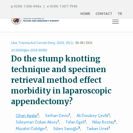
p-ISSN: 1306-696x | e-ISSN: 1307-7945
HOME
CONTACT
TR
Toggle n
Ulus Travma Acil Cerrahi Derg. 2019; 25(1):
34-38 | DOI:
10.5505/tjtes.2018.90382
Do the stump knotting
technique and specimen
retrieval method effect
morbidity in laparoscopic
appendectomy?
1
1
1
Cihan Agalar
,
Serhan Derici
,
Ali Durubey Çevlik
,
1
1
2
Süleyman Özkan Aksoy
,
Tufan Egeli
,
Nilay Boztaş
,
1
3
1
Mücahit Özbilgin
,
Sülen Sarıoğlu
,
Tarkan Ünek