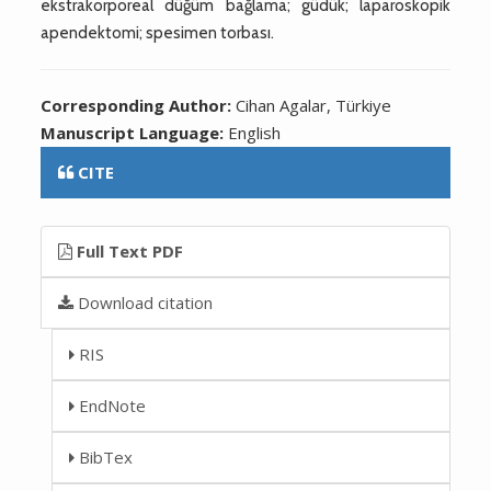
ekstrakorporeal düğüm bağlama; güdük; laparoskopik
apendektomi; spesimen torbası.
Corresponding Author:
Cihan Agalar, Türkiye
Manuscript Language:
English
CITE
Full Text PDF
Download citation
RIS
EndNote
BibTex