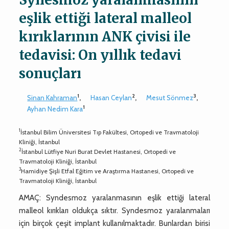
eşlik ettiği lateral malleol
kırıklarının ANK çivisi ile
tedavisi: On yıllık tedavi
sonuçları
1
2
3
Sinan Kahraman
,
Hasan Ceylan
,
Mesut Sönmez
,
1
Ayhan Nedim Kara
1
İstanbul Bilim Üniversitesi Tıp Fakültesi, Ortopedi ve Travmatoloji
Kliniği, İstanbul
2
İstanbul Lütfiye Nuri Burat Devlet Hastanesi, Ortopedi ve
Travmatoloji Kliniği, İstanbul
3
Hamidiye Şişli Etfal Eğitim ve Araştırma Hastanesi, Ortopedi ve
Travmatoloji Kliniği, İstanbul
AMAÇ: Syndesmoz yaralanmasının eşlik ettiği lateral
malleol kırıkları oldukça sıktır. Syndesmoz yaralanmaları
için birçok çeşit implant kullanılmaktadır. Bunlardan birisi