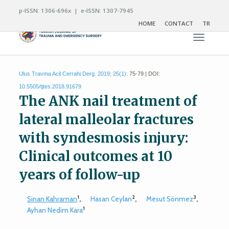
p-ISSN: 1306-696x | e-ISSN: 1307-7945
HOME
CONTACT
TR
Toggle n
Ulus Travma Acil Cerrahi Derg. 2019; 25(1):
75-79 | DOI:
10.5505/tjtes.2018.91679
The ANK nail treatment of
lateral malleolar fractures
with syndesmosis injury:
Clinical outcomes at 10
years of follow-up
1
2
3
Sinan Kahraman
,
Hasan Ceylan
,
Mesut Sönmez
,
1
Ayhan Nedim Kara