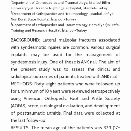
1
Department of Orthopaedics and Traumatology, İstanbul Bilim
University Şişli Florence Nightingale Hospital, İstanbul-Turkey
2
Department of Orthopaedics and Traumatology, İstanbul Lütfiye
Nuri Burat State Hospital, İstanbul-Turkey
3
Department of Orthopaedics and Traumatology, Hamidiye Şişli Etfal
Training and Research Hospital, İstanbul-Turkey
BACKGROUND: Lateral malleolar fractures associated
with syndesmotic injuries are common. Various surgical
implants may be used for the management of
syndesmosis injury. One of these is ANK nail. The aim of
the present study was to assess the clinical and
radiological outcomes of patients treated with ANK nail.
METHODS: Forty-eight patients who were followed up
for a minimum of 10 years were reviewed retrospectively
using American Orthopedic Foot and Ankle Society
(AOFAS) score, radiological evaluation, and development
of posttraumatic arthritis. Final data were collected at
the last follow-up.
RESULTS: The mean age of the patients was 37.3 (17–