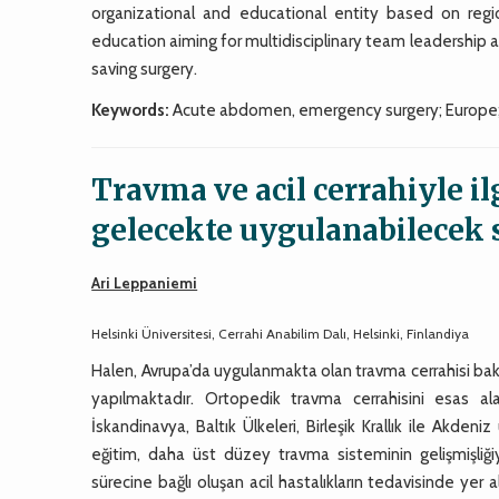
organizational and educational entity based on regi
education aiming for multidisciplinary team leadership a
saving surgery.
Keywords:
Acute abdomen, emergency surgery; Europe; 
Travma ve acil cerrahiyle i
gelecekte uygulanabilecek 
Ari Leppaniemi
Helsinki Üniversitesi, Cerrahi Anabilim Dalı, Helsinki, Finlandiya
Halen, Avrupa’da uygulanmakta olan travma cerrahisi ba
yapılmaktadır. Ortopedik travma cerrahisini esas a
İskandinavya, Baltık Ülkeleri, Birleşik Krallık ile Akde
eğitim, daha üst düzey travma sisteminin gelişmişliğ
sürecine bağlı oluşan acil hastalıkların tedavisinde yer ala