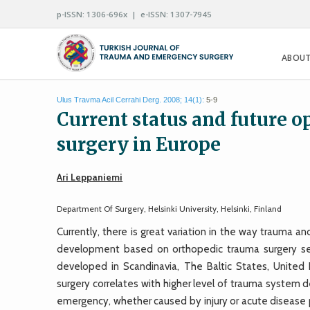
p-ISSN: 1306-696x | e-ISSN: 1307-7945
ABOUT
Ulus Travma Acil Cerrahi Derg. 2008; 14(1):
5-9
Current status and future 
surgery in Europe
Ari Leppaniemi
Department Of Surgery, Helsinki University, Helsinki, Finland
Currently, there is great variation in the way trauma
development based on orthopedic trauma surgery se
developed in Scandinavia, The Baltic States, United 
surgery correlates with higher level of trauma system
emergency, whether caused by injury or acute disease pr