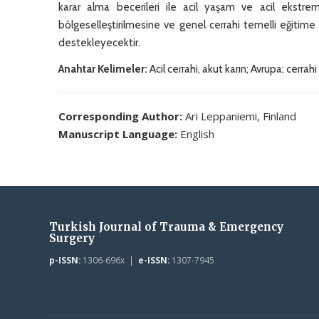
karar alma becerileri ile acil yaşam ve acil ekstremi
bölgeselleştirilmesine ve genel cerrahi temelli eğiti
destekleyecektir.
Anahtar Kelimeler:
Acil cerrahi, akut karın; Avrupa; cerrah
Corresponding Author:
Ari Leppaniemi, Finland
Manuscript Language:
English
Turkish Journal of Trauma & Emergency
Surgery
p-ISSN:
1306-696x |
e-ISSN:
1307-7945