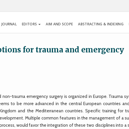
 JOURNAL
EDITORS
AIM AND SCOPE
ABSTRACTING & INDEXING
options for trauma and emergency
 and non-trauma emergency surgery is organized in Europe. Trauma s
ems to be more advanced in the central European countries and
Kingdom and the Mediterranean countries. Specific training for t
 development. Multiple common features in the management of a sur
ocess, would favor the integration of these two disciplines into a 