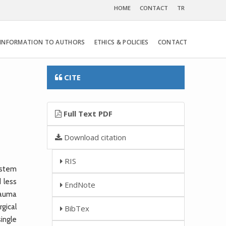
HOME
CONTACT
TR
INFORMATION TO AUTHORS
ETHICS & POLICIES
CONTACT
CITE
Full Text PDF
Download citation
RIS
ystem
 less
EndNote
rauma
gical
BibTex
single