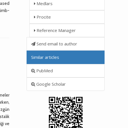
Medlars
based
 limb-
Procite
Reference Manager
Send email to author
Similar articles
PubMed
Google Scholar
meler
rken,
 özgün
talık
iği ve