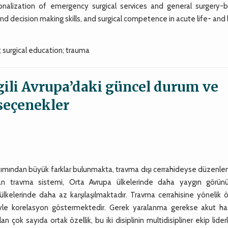
onalization of emergency surgical services and general surgery-
nd decision making skills, and surgical competence in acute life- and
surgical education; trauma
lgili Avrupa’daki güncel durum ve
seçenekler
kımından büyük farklar bulunmakta, travma dışı cerrahideyse düzenle
lan travma sistemi, Orta Avrupa ülkelerinde daha yaygın görünü
niz ülkelerinde daha az karşılaşılmaktadır. Travma cerrahisine yönelik
iyle korelasyon göstermektedir. Gerek yaralanma gerekse akut has
n çok sayıda ortak özellik, bu iki disiplinin multidisipliner ekip liderl