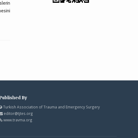
lerin
esini
Published By
Turkish Association of Trauma and Emergency Surgery
editor@tjtes.org
www.travma.org