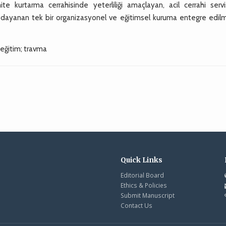
te kurtarma cerrahisinde yeterliliği amaçlayan, acil cerrahi servis
me dayanan tek bir organizasyonel ve eğitimsel kuruma entegre edilm
i eğitim; travma
Quick Links
Editorial Board
Ethics & Policies
Submit Manuscript
Contact Us