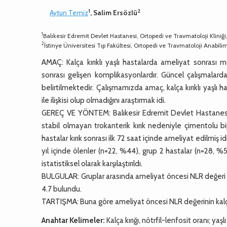
1
2
Aytun Temiz
, Salim Ersözlü
1
Balıkesir Edremit Devlet Hastanesi, Ortopedi ve Travmatoloji Kliniği,
2
İstinye Üniversitesi Tıp Fakültesi, Ortopedi ve Travmatoloji Anabilim
AMAÇ: Kalça kırıklı yaşlı hastalarda ameliyat sonrası m
sonrası gelişen komplikasyonlardır. Güncel çalışmalarda 
belirtilmektedir. Çalışmamızda amaç, kalça kırıklı yaşlı
ile ilişkisi olup olmadığını araştırmak idi.
GEREÇ VE YÖNTEM: Balıkesir Edremit Devlet Hastanesi O
stabil olmayan trokanterik kırık nedeniyle çimentolu b
hastalar kırık sonrası ilk 72 saat içinde ameliyat edilmiş 
yıl içinde ölenler (n=22, %44), grup 2 hastalar (n=28, %
istatistiksel olarak karşılaştırıldı.
BULGULAR: Gruplar arasında ameliyat öncesi NLR değeri a
4.7 bulundu.
TARTIŞMA: Buna göre ameliyat öncesi NLR değerinin kalça kı
Anahtar Kelimeler:
Kalça kırığı, nötrfil-lenfosit oranı; yaşl