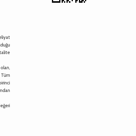
eliyat
olduğu
talite
olan,
i. Tüm
irinci
sından
değeri