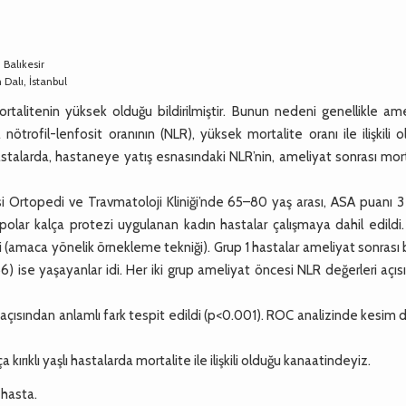
 Balıkesir
 Dalı, İstanbul
ortalitenin yüksek olduğu bildirilmiştir. Bunun nedeni genellikle am
nötrofil-lenfosit oranının (NLR), yüksek mortalite oranı ile ilişkili 
 hastalarda, hastaneye yatış esnasındaki NLR’nin, ameliyat sonrası mor
rtopedi ve Travmatoloji Kliniği’nde 65–80 yaş arası, ASA puanı 3 
ipolar kalça protezi uygulanan kadın hastalar çalışmaya dahil edild
idi (amaca yönelik örnekleme tekniği). Grup 1 hastalar ameliyat sonrası b
56) ise yaşayanlar idi. Her iki grup ameliyat öncesi NLR değerleri açı
çısından anlamlı fark tespit edildi (p<0.001). ROC analizinde kesim 
rıklı yaşlı hastalarda mortalite ile ilişkili olduğu kanaatindeyiz.
ı hasta.