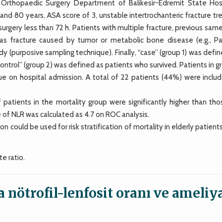
thopaedic Surgery Department of Balikesir-Edremit State Hosp
and 80 years, ASA score of 3, unstable intertrochanteric fracture t
rgery less than 72 h. Patients with multiple fracture, previous sam
h as fracture caused by tumor or metabolic bone disease (e.g., Pa
y (purposive sampling technique). Finally, “case” (group 1) was defi
control” (group 2) was defined as patients who survived. Patients in g
ue on hospital admission. A total of 22 patients (44%) were includ
atients in the mortality group were significantly higher than tho
e of NLR was calculated as 4.7 on ROC analysis.
ould be used for risk stratification of mortality in elderly patient
e ratio.
a nötrofil-lenfosit oranı ve ameliy