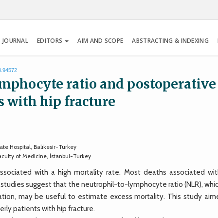
 JOURNAL
EDITORS
AIM AND SCOPE
ABSTRACTING & INDEXING
8.94572
mphocyte ratio and postoperative
s with hip fracture
te Hospital, Balıkesir-Turkey
culty of Medicine, İstanbul-Turkey
ssociated with a high mortality rate. Most deaths associated wit
 studies suggest that the neutrophil-to-lymphocyte ratio (NLR), whic
tion, may be useful to estimate excess mortality. This study aim
rly patients with hip fracture.