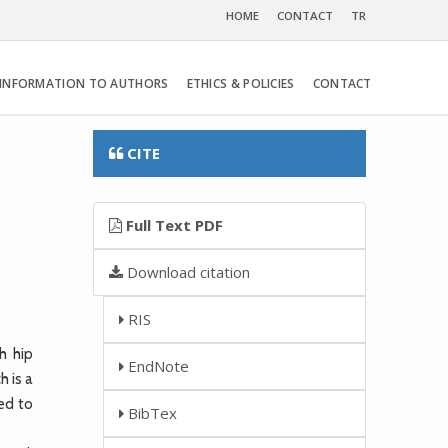
HOME
CONTACT
TR
INFORMATION TO AUTHORS
ETHICS & POLICIES
CONTACT
CITE
Full Text PDF
Download citation
RIS
h hip
EndNote
h is a
ed to
BibTex