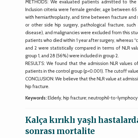
METHODS: We evaluated patients admitted to the Or
Inclusion criteria were female gender, age between 65 
with hemiarthroplasty, and time between fracture and su
or other side hip surgery, pathological fracture, suc
disease), and malignancies were excluded from this stud
patients who died within 1 year after surgery, whereas “
and 2 were statistically compared in terms of NLR val
group 1, and 28 (56%) were included in group 2.
RESULTS: We found that the admission NLR values of p
patients in the control group (p<0.001). The cutoff valu
CONCLUSION: We believe that the NLR value at admission c
hip fracture.
Keywords:
Elderly, hip fracture; neutrophil-to-lymphocyt
Kalça kırıklı yaşlı hastalard
sonrası mortalite