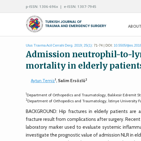
p-ISSN: 1306-696x | e-ISSN: 1307-7945
ABOUT
Ulus Travma Acil Cerrahi Derg. 2019; 25(1):
71-74 | DOI:
10.5505/tjtes.201
Admission neutrophil-to-ly
mortality in elderly patient
1
2
Aytun Temiz
, Salim Ersözlü
1
Department of Orthopedics and Traumatology, Balıkesir Edremit Sta
2
Department of Orthopedics and Traumatology, İstinye University Fa
BACKGROUND: Hip fractures in elderly patients are a
fracture result from complications after surgery. Recent
laboratory marker used to evaluate systemic inflamma
investigate the prognostic value of admission NLR in elde