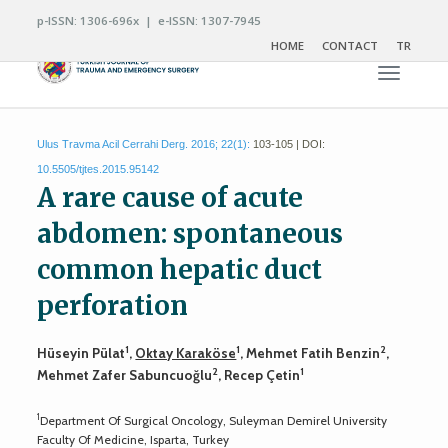
p-ISSN: 1306-696x | e-ISSN: 1307-7945
HOME
CONTACT
TR
Toggle n
Ulus Travma Acil Cerrahi Derg. 2016; 22(1):
103-105 | DOI:
10.5505/tjtes.2015.95142
A rare cause of acute
abdomen: spontaneous
common hepatic duct
perforation
1
1
2
Hüseyin Pülat
,
Oktay Karaköse
, Mehmet Fatih Benzin
,
2
1
Mehmet Zafer Sabuncuoğlu
, Recep Çetin
1
Department Of Surgical Oncology, Suleyman Demirel University
Faculty Of Medicine, Isparta, Turkey