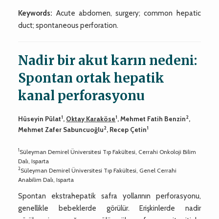
Keywords:
Acute abdomen, surgery; common hepatic
duct; spontaneous perforation.
Nadir bir akut karın nedeni:
Spontan ortak hepatik
kanal perforasyonu
1
1
2
Hüseyin Pülat
,
Oktay Karaköse
, Mehmet Fatih Benzin
,
2
1
Mehmet Zafer Sabuncuoğlu
, Recep Çetin
1
Süleyman Demirel Üniversitesi Tıp Fakültesi, Cerrahi Onkoloji Bilim
Dalı, Isparta
2
Süleyman Demirel Üniversitesi Tıp Fakültesi, Genel Cerrahi
Anabilim Dalı, Isparta
Spontan ekstrahepatik safra yollarının perforasyonu,
genellikle bebeklerde görülür. Erişkinlerde nadir