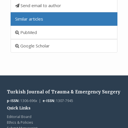
Send email to author
Similar articles
PubMed
Google Scholar
Turkish Journal of Trauma & Emergency Surgery
p-ISSN:
1306-696x |
e-ISSN:
1307-7945
Quick Links
Editorial Board
Ethics & Policies
Submit Manuscript