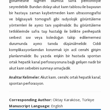
görülmesine rağmen ölümcül safra peritonitiyle
seyredebilir. Bundan dolayı akut karın tablosu ile başvuran
bir hastaya zaman kaybetmeden karın ultrasonografisi
ve bilgisayarlı tomografi gibi radyolojik görüntüleme
yöntemleri ile ayırıcı tanı yapılmalıdır. Bu görüntüleme
tetkiklerinde safra taşı hastalığı ile birlikte perihepatik
serbest sıvı veya koledoğun takip edilememesi
durumunda ayırıcı tanıda düşünülmelidir. Ciddi
komplikasyonlarından korunmak için acil cerrahi girişim
planlanmalıdır. Bu yazıda erişkin bir hastada spontan
ortak hepatik kanal perforasyonuna bağlı gelişen nadir bir
akut karın sebebini sunmayı amaçladık.
Anahtar Kelimeler:
Akut karın, cerrahi; ortak hepatik kanal;
spontan perforasyon.
Corresponding Author:
Oktay Karaköse, Türkiye
Manuscript Language:
English