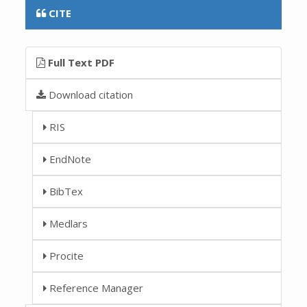
CITE
Full Text PDF
Download citation
RIS
EndNote
BibTex
Medlars
Procite
Reference Manager