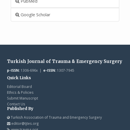
PubMed
Google Scholar
Turkish Journal of Trauma & Emergency Surgery
p-ISSN:
1306-696x |
e-ISSN:
1307-7945
Quick Links
Editorial Board
Ethics & Policies
Submit Manuscript
Contact Us
Published By
Turkish Association of Trauma and Emergency Surgery
editor@tjtes.org
www.travma.org