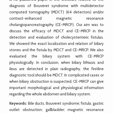
diagnosis of Bouveret syndrome with multidetector
computed tomography (MDCT) (64 detectors) and/or
contrast-enhanced magnetic resonance
cholangiopancreatography (CE-MRCP). Our aim was to
discuss the efficacy of MDCT and CE-MRCP in the
detection and evaluation of cholecystenteric fistulas.
We showed the exact localization and relation of biliary
stones and the fistula by MDCT and CE-MRCP. We also
evaluated the biliary system with CE-MRCP
physiologically. In conclusion, when biliary lithiasis and
ileus are detected in plain radiography, the firstline
diagnostic tool should be MDCT. In complicated cases or
when biliary obstruction is suspected, CE-MRCP can give
important morphological and physiological information
regarding the whole abdomen and biliary system.
Keywords:
Bile ducts, Bouveret syndrome; fistula; gastric
outlet obstruction; gallbladder; magnetic resonance