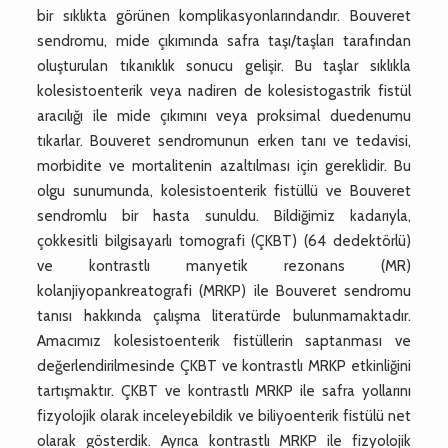
bir sıklıkta görünen komplikasyonlarındandır. Bouveret
sendromu, mide çıkımında safra taşı/taşları tarafından
oluşturulan tıkanıklık sonucu gelişir. Bu taşlar sıklıkla
kolesistoenterik veya nadiren de kolesistogastrik fistül
aracılığı ile mide çıkımını veya proksimal duedenumu
tıkarlar. Bouveret sendromunun erken tanı ve tedavisi,
morbidite ve mortalitenin azaltılması için gereklidir. Bu
olgu sunumunda, kolesistoenterik fistüllü ve Bouveret
sendromlu bir hasta sunuldu. Bildiğimiz kadarıyla,
çokkesitli bilgisayarlı tomografi (ÇKBT) (64 dedektörlü)
ve kontrastlı manyetik rezonans (MR)
kolanjiyopankreatografi (MRKP) ile Bouveret sendromu
tanısı hakkında çalışma literatürde bulunmamaktadır.
Amacımız kolesistoenterik fistüllerin saptanması ve
değerlendirilmesinde ÇKBT ve kontrastlı MRKP etkinliğini
tartışmaktır. ÇKBT ve kontrastlı MRKP ile safra yollarını
fizyolojik olarak inceleyebildik ve biliyoenterik fistülü net
olarak gösterdik. Ayrıca kontrastlı MRKP ile fizyolojik