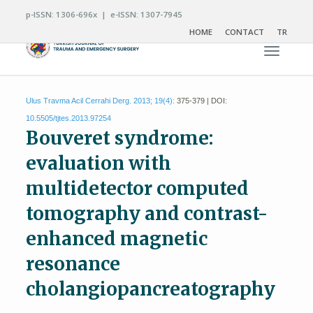
p-ISSN: 1306-696x | e-ISSN: 1307-7945
HOME
CONTACT
TR
Toggle n
Ulus Travma Acil Cerrahi Derg. 2013; 19(4):
375-379 | DOI:
10.5505/tjtes.2013.97254
Bouveret syndrome:
evaluation with
multidetector computed
tomography and contrast-
enhanced magnetic
resonance
cholangiopancreatography