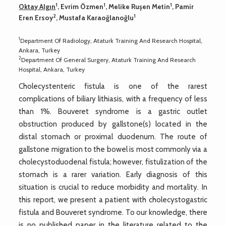
1
1
1
Oktay Algın
, Evrim Özmen
, Melike Ruşen Metin
, Pamir
2
1
Eren Ersoy
, Mustafa Karaoğlanoğlu
1
Department Of Radiology, Ataturk Training And Research Hospital,
Ankara, Turkey
2
Department Of General Surgery, Ataturk Training And Research
Hospital, Ankara, Turkey
Cholecystenteric fistula is one of the rarest
complications of biliary lithiasis, with a frequency of less
than 1%. Bouveret syndrome is a gastric outlet
obstruction produced by gallstone(s) located in the
distal stomach or proximal duodenum. The route of
gallstone migration to the bowel is most commonly via a
cholecystoduodenal fistula; however, fistulization of the
stomach is a rarer variation. Early diagnosis of this
situation is crucial to reduce morbidity and mortality. In
this report, we present a patient with cholecystogastric
fistula and Bouveret syndrome. To our knowledge, there
is no published paper in the literature related to the