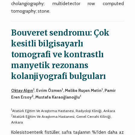
cholangiography; multidetector row computed
tomography; stone.
Bouveret sendromu: Çok
kesitli bilgisayarlı
tomografi ve kontrastlı
manyetik rezonans
kolanjiyografi bulguları
1
1
1
Oktay Algın
, Evrim Özmen
, Melike Ruşen Metin
, Pamir
2
1
Eren Ersoy
, Mustafa Karaoğlanoğlu
1
Atatürk Eğitim Ve Araştırma Hastanesi, Radyoloji Kliniği, Ankara
2
Atatürk Eğitim Ve Araştırma Hastanesi, Genel Cerrahi Kiliniği,
Ankara
Kolesistoenterik fistüller, safra taşlarının %1’den daha az