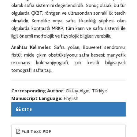
olarak safra sistemini değerlendirdik. Sonuç olarak, bu tür
olgularda ÇKBT, röntgen ve ultrasondan sonraki ilk tercih
olmalıdır. Komplike veya safra tıkanıklığı şüphesi olan
olgularda kontrastlı MRKP, tüm karın ve safra sistemi ile
ilgili önemli morfolojik ve fizyolojik bilgileri verebilir.
Anahtar Kelimeler:
Safra yolları, Bouveret sendromu;
fistül; mide çıkım obstrüksiyonu; safra kesesi; manyetik
rezonans kolonanjiyografi; çok kesitli bilgisayarlı
tomografi; safra taşı.
Corresponding Author:
Oktay Algın, Türkiye
Manuscript Language:
English
CITE
Full Text PDF