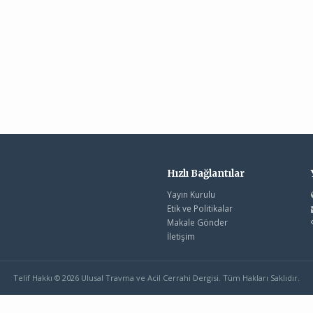
Hızlı Bağlantılar
Yayın Kurulu
Etik ve Politikalar
Makale Gönder
İletişim
Telif Hakkı © 2026 Ulusal Travma ve Acil Cerrahi Dergisi. Tüm Hakları Saklıdır.