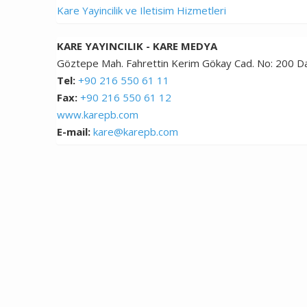
Kare Yayincilik ve Iletisim Hizmetleri
KARE YAYINCILIK - KARE MEDYA
Göztepe Mah. Fahrettin Kerim Gökay Cad. No: 200 Da
Tel:
+90 216 550 61 11
Fax:
+90 216 550 61 12
www.karepb.com
E-mail:
kare@karepb.com