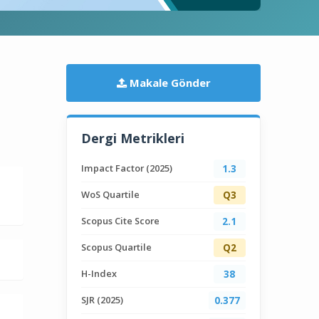
Makale Gönder
Dergi Metrikleri
Impact Factor (2025)
1.3
WoS Quartile
Q3
Scopus Cite Score
2.1
Scopus Quartile
Q2
H-Index
38
SJR (2025)
0.377