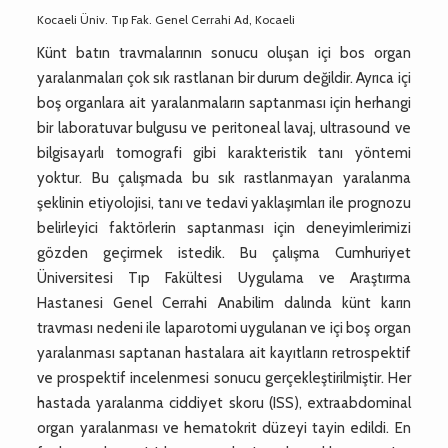
Kocaeli Üniv. Tıp Fak. Genel Cerrahi Ad, Kocaeli
Künt batın travmalarının sonucu oluşan içi bos organ
yaralanmaları çok sık rastlanan bir durum değildir. Ayrıca içi
boş organlara ait yaralanmaların saptanması için herhangi
bir laboratuvar bulgusu ve peritoneal lavaj, ultrasound ve
bilgisayarlı tomografi gibi karakteristik tanı yöntemi
yoktur. Bu çalışmada bu sık rastlanmayan yaralanma
şeklinin etiyolojisi, tanı ve tedavi yaklaşımları ile prognozu
belirleyici faktörlerin saptanması için deneyimlerimizi
gözden geçirmek istedik. Bu çalışma Cumhuriyet
Üniversitesi Tıp Fakültesi Uygulama ve Araştırma
Hastanesi Genel Cerrahi Anabilim dalında künt karın
travması nedeni ile laparotomi uygulanan ve içi boş organ
yaralanması saptanan hastalara ait kayıtların retrospektif
ve prospektif incelenmesi sonucu gerçekleştirilmiştir. Her
hastada yaralanma ciddiyet skoru (ISS), extraabdominal
organ yaralanması ve hematokrit düzeyi tayin edildi. En