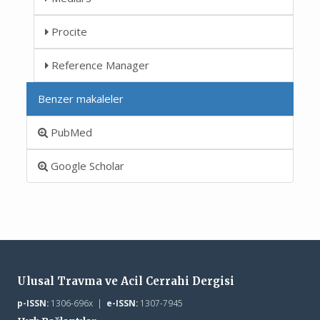
Procite
Reference Manager
Benzer makaleler
PubMed
Google Scholar
Ulusal Travma ve Acil Cerrahi Dergisi
p-ISSN:
1306-696x |
e-ISSN:
1307-7945