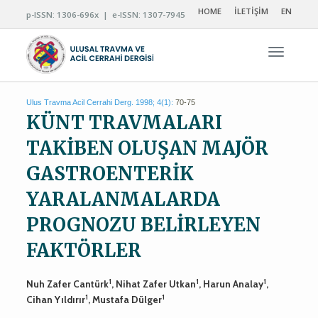
HOME
İLETİŞİM
EN
p-ISSN: 1306-696x | e-ISSN: 1307-7945
Navigas
Ulus Travma Acil Cerrahi Derg. 1998; 4(1):
70-75
KÜNT TRAVMALARI
TAKİBEN OLUŞAN MAJÖR
GASTROENTERİK
YARALANMALARDA
PROGNOZU BELİRLEYEN
FAKTÖRLER
1
1
1
Nuh Zafer Cantürk
, Nihat Zafer Utkan
, Harun Analay
,
1
1
Cihan Yıldırır
, Mustafa Dülger