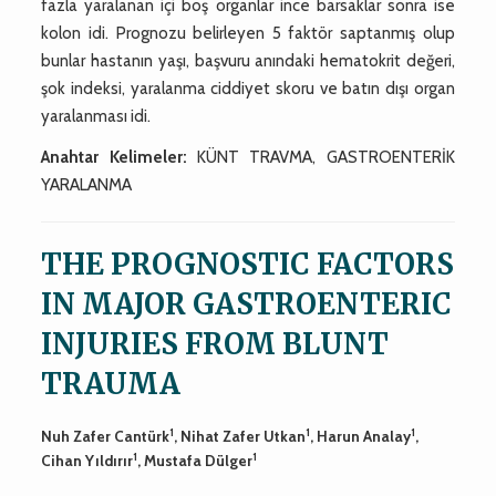
fazla yaralanan içi boş organlar ince barsaklar sonra ise
kolon idi. Prognozu belirleyen 5 faktör saptanmış olup
bunlar hastanın yaşı, başvuru anındaki hematokrit değeri,
şok indeksi, yaralanma ciddiyet skoru ve batın dışı organ
yaralanması idi.
Anahtar Kelimeler:
KÜNT TRAVMA, GASTROENTERİK
YARALANMA
THE PROGNOSTIC FACTORS
IN MAJOR GASTROENTERIC
INJURIES FROM BLUNT
TRAUMA
1
1
1
Nuh Zafer Cantürk
, Nihat Zafer Utkan
, Harun Analay
,
1
1
Cihan Yıldırır
, Mustafa Dülger