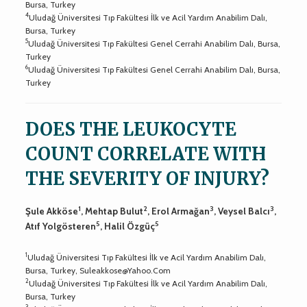
Bursa, Turkey
4
Uludağ Üniversitesi Tıp Fakültesi İlk ve Acil Yardım Anabilim Dalı,
Bursa, Turkey
5
Uludağ Üniversitesi Tıp Fakültesi Genel Cerrahi Anabilim Dalı, Bursa,
Turkey
6
Uludağ Üniversitesi Tıp Fakültesi Genel Cerrahi Anabilim Dalı, Bursa,
Turkey
DOES THE LEUKOCYTE
COUNT CORRELATE WITH
THE SEVERITY OF INJURY?
1
2
3
3
Şule Akköse
, Mehtap Bulut
, Erol Armağan
, Veysel Balcı
,
5
5
Atıf Yolgösteren
, Halil Özgüç
1
Uludağ Üniversitesi Tıp Fakültesi İlk ve Acil Yardım Anabilim Dalı,
Bursa, Turkey,
Suleakkose@Yahoo.Com
2
Uludağ Üniversitesi Tıp Fakültesi İlk ve Acil Yardım Anabilim Dalı,
Bursa, Turkey
3