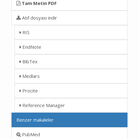
Tam Metin PDF
Atıf dosyası indir
RIS
EndNote
BibTex
Medlars
Procite
Reference Manager
Benzer makaleler
PubMed