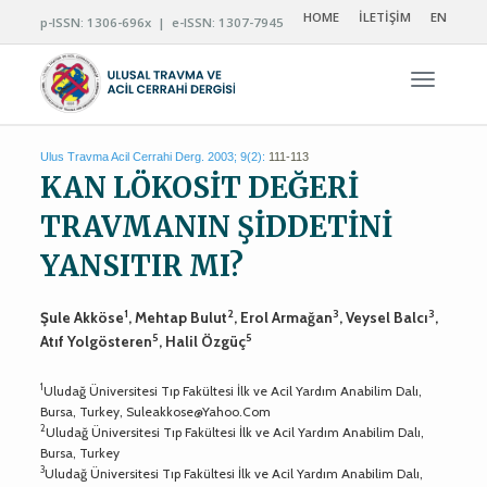
HOME
İLETİŞİM
EN
p-ISSN: 1306-696x | e-ISSN: 1307-7945
Navigas
Ulus Travma Acil Cerrahi Derg. 2003; 9(2):
111-113
KAN LÖKOSİT DEĞERİ
TRAVMANIN ŞİDDETİNİ
YANSITIR MI?
1
2
3
3
Şule Akköse
, Mehtap Bulut
, Erol Armağan
, Veysel Balcı
,
5
5
Atıf Yolgösteren
, Halil Özgüç
1
Uludağ Üniversitesi Tıp Fakültesi İlk ve Acil Yardım Anabilim Dalı,
Bursa, Turkey,
Suleakkose@Yahoo.Com
2
Uludağ Üniversitesi Tıp Fakültesi İlk ve Acil Yardım Anabilim Dalı,
Bursa, Turkey
3
Uludağ Üniversitesi Tıp Fakültesi İlk ve Acil Yardım Anabilim Dalı,