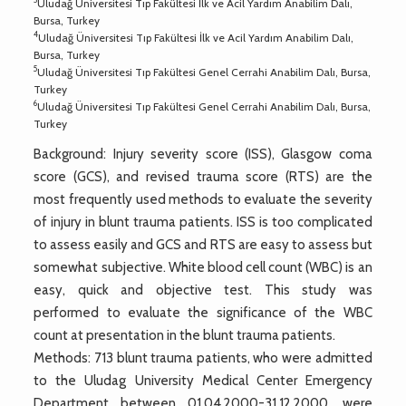
Uludağ Üniversitesi Tıp Fakültesi İlk ve Acil Yardım Anabilim Dalı,
Bursa, Turkey
4
Uludağ Üniversitesi Tıp Fakültesi İlk ve Acil Yardım Anabilim Dalı,
Bursa, Turkey
5
Uludağ Üniversitesi Tıp Fakültesi Genel Cerrahi Anabilim Dalı, Bursa,
Turkey
6
Uludağ Üniversitesi Tıp Fakültesi Genel Cerrahi Anabilim Dalı, Bursa,
Turkey
Background: Injury severity score (ISS), Glasgow coma
score (GCS), and revised trauma score (RTS) are the
most frequently used methods to evaluate the severity
of injury in blunt trauma patients. ISS is too complicated
to assess easily and GCS and RTS are easy to assess but
somewhat subjective. White blood cell count (WBC) is an
easy, quick and objective test. This study was
performed to evaluate the significance of the WBC
count at presentation in the blunt trauma patients.
Methods: 713 blunt trauma patients, who were admitted
to the Uludag University Medical Center Emergency
Department between 01.04.2000-31.12.2000, were