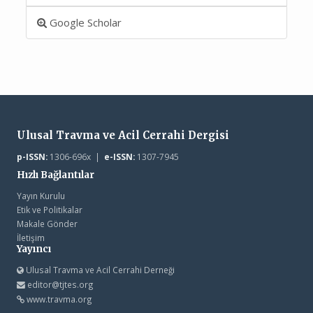
Google Scholar
Ulusal Travma ve Acil Cerrahi Dergisi
p-ISSN:
1306-696x |
e-ISSN:
1307-7945
Hızlı Bağlantılar
Yayın Kurulu
Etik ve Politikalar
Makale Gönder
İletişim
Yayıncı
Ulusal Travma ve Acil Cerrahi Derneği
editor@tjtes.org
www.travma.org