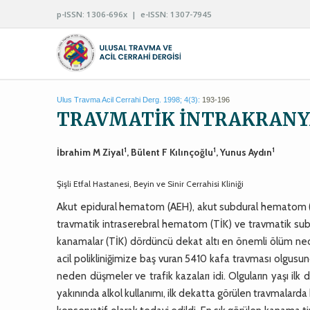
p-ISSN: 1306-696x | e-ISSN: 1307-7945
Ulus Travma Acil Cerrahi Derg. 1998; 4(3):
193-196
TRAVMATİK İNTRAKRAN
1
1
1
İbrahim M Ziyal
, Bülent F Kılınçoğlu
, Yunus Aydın
Şişli Etfal Hastanesi, Beyin ve Sinir Cerrahisi Kliniği
Akut epidural hematom (AEH), akut subdural hematom 
travmatik intraserebral hematom (TİK) ve travmatik sub
kanamalar (TİK) dördüncü dekat altı en önemli ölüm nedenl
acil polikliniğimize baş vuran 5410 kafa travması olgusund
neden düşmeler ve trafik kazaları idi. Olguların yaşı ilk
yakınında alkol kullanımı, ilk dekatta görülen travmalarda bi