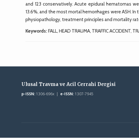
and 123 conservatively. Acute epidural hematomas w
13.6%, and the most mortal hemorrhages were ASH. In thi
physiopathology, treatment principles and mortality rat
Keywords:
FALL, HEAD TRAUMA, TRAFFIC ACCIDENT, 
Ulusal Travma ve Acil Cerrahi Dergisi
p-ISSN:
1306-696x |
e-ISSN:
1307-7945