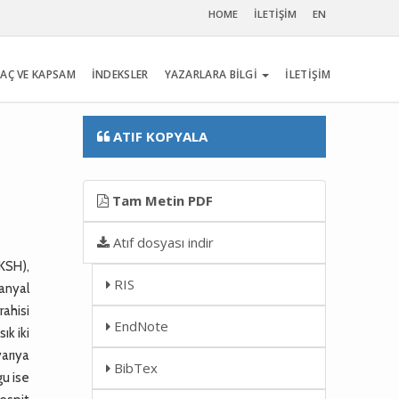
HOME
İLETİŞİM
EN
AÇ VE KAPSAM
İNDEKSLER
YAZARLARA BİLGİ
İLETİŞİM
ATIF KOPYALA
Tam Metin PDF
Atıf dosyası indir
KSH),
RIS
ranyal
rahisi
EndNote
ık iki
yarıya
BibTex
gu ise