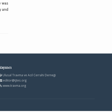
e was
gy and
Yayıncı
Ulusal Travma ve Acil Cerrahi Derneği
editor@tjtes.org
www.travma.org