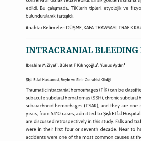
konservatif olarak tedavi edildi. En sık görülen kanama t
edildi. Bu çalışmada, TİK'lerin tipleri, etyolojik ve fiz
bulundurularak tartışıldı.
Anahtar Kelimeler:
DÜŞME, KAFA TRAVMASI, TRAFİK KA
INTRACRANIAL BLEEDING
1
1
1
İbrahim M Ziyal
, Bülent F Kılınçoğlu
, Yunus Aydın
Şişli Etfal Hastanesi, Beyin ve Sinir Cerrahisi Kliniği
Traumatic intracranial hemorrhages (TİK) can be class
subacute subdural hematomas (SSH), chronic subdural 
subarachnoid hemorrhages (TSAK), and they are one 
years, from 5410 cases, admitted to Şişli Etfal Hospit
are discussed retrospectively in this study. Falls and t
were in their first four or seventh decade. Near to h
accidents were one of the most common causes at the 