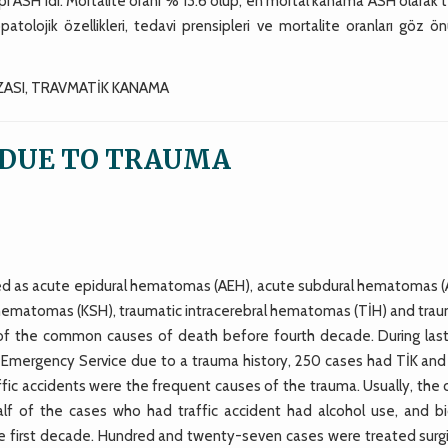
ipi ASH idi. Mortalite oranı % 13.6 olup, en mortal kanama ASH olarak 
yopatolojik özellikleri, tedavi prensipleri ve mortalite oranları göz 
ZASI, TRAVMATİK KANAMA
 DUE TO TRAUMA
ified as acute epidural hematomas (AEH), acute subdural hematomas (
hematomas (KSH), traumatic intracerebral hematomas (TİH) and trau
of the common causes of death before fourth decade. During last
al Emergency Service due to a trauma history, 250 cases had TİK and
raffic accidents were the frequent causes of the trauma. Usually, the
alf of the cases who had traffic accident had alcohol use, and bi
first decade. Hundred and twenty-seven cases were treated surgic