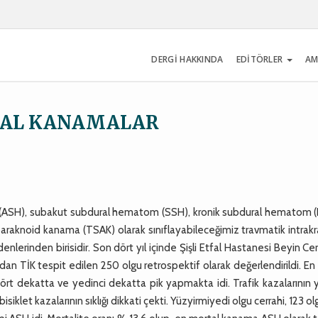
DERGİ HAKKINDA
EDİTÖRLER
AM
YAL KANAMALAR
(ASH), subakut subdural hematom (SSH), kronik subdural hematom (
araknoid kanama (TSAK) olarak sınıflayabileceğimiz travmatik intrak
erinden birisidir. Son dört yıl içinde Şişli Etfal Hastanesi Beyin Cer
an TİK tespit edilen 250 olgu retrospektif olarak değerlendirildi. En s
 dört dekatta ve yedinci dekatta pik yapmakta idi. Trafik kazalarının 
siklet kazalarının sıklığı dikkati çekti. Yüzyirmiyedi olgu cerrahi, 123 ol