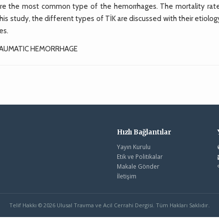
ere the most common type of the hemorrhages. The mortality rat
s study, the different types of TİK are discussed with their etiolo
es.
TRAUMATIC HEMORRHAGE
Hızlı Bağlantılar
Yayın Kurulu
Etik ve Politikalar
Makale Gönder
İletişim
Telif Hakkı © 2026 Ulusal Travma ve Acil Cerrahi Dergisi. Tüm Hakları Saklıdır.