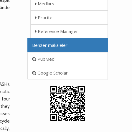
tespit
Medlars
önünde
Procite
Reference Manager
Benzer makaleler
PubMed
Google Scholar
ASH),
matic
 four
 they
 cases
cycle
ally,