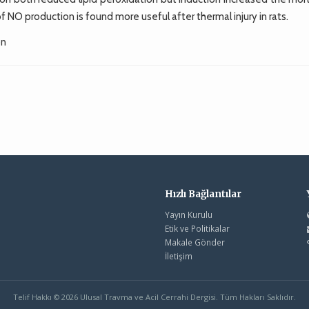
f NO production is found more useful after thermal injury in rats.
on
Hızlı Bağlantılar
Yayın Kurulu
Etik ve Politikalar
Makale Gönder
İletişim
Telif Hakkı © 2026 Ulusal Travma ve Acil Cerrahi Dergisi. Tüm Hakları Saklıdır.