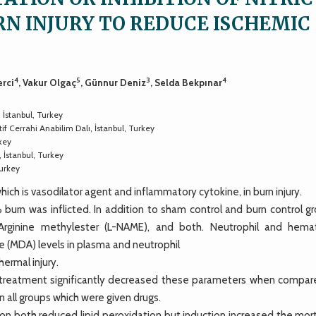
RN INJURY TO REDUCE ISCHEMIC
4
5
3
4
erci
, Vakur Olgaç
, Günnur Deniz
, Selda Bekpınar
 İstanbul, Turkey
if Cerrahi Anabilim Dalı, İstanbul, Turkey
rkey
, İstanbul, Turkey
Turkey
ich is vasodilator agent and inflammatory cytokine, in burn injury.
burn was inflicted. In addition to sham control and burn control gr
-Arginine methylester (L-NAME), and both. Neutrophil and hemat
 (MDA) levels in plasma and neutrophil
hermal injury.
E treatment significantly decreased these parameters when compar
 all groups which were given drugs.
on both reduced lipid peroxidation but induction increased the mort