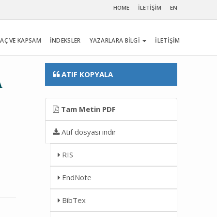
HOME
İLETİŞİM
EN
AÇ VE KAPSAM
İNDEKSLER
YAZARLARA BİLGİ
İLETİŞİM
ATIF KOPYALA
A
Tam Metin PDF
Atıf dosyası indir
RIS
EndNote
BibTex