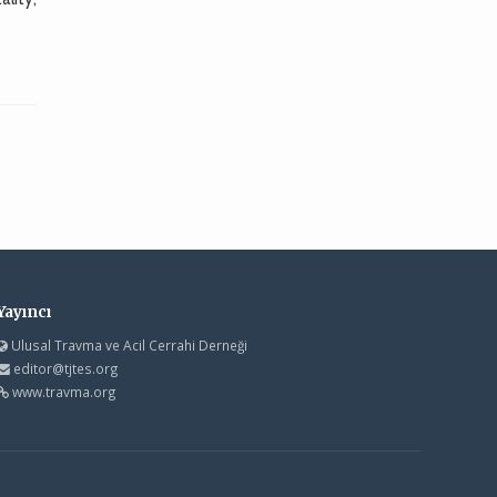
Yayıncı
Ulusal Travma ve Acil Cerrahi Derneği
editor@tjtes.org
www.travma.org