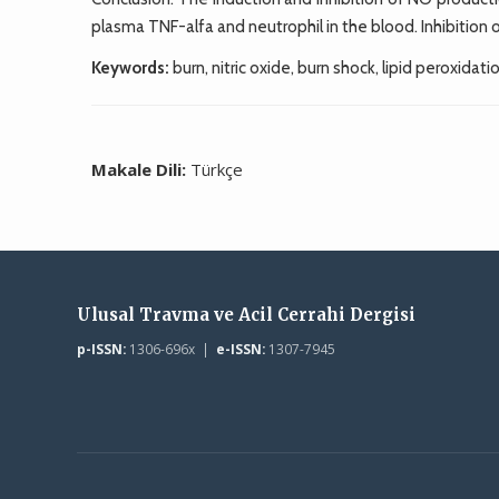
plasma TNF-alfa and neutrophil in the blood. Inhibition o
Keywords:
burn, nitric oxide, burn shock, lipid peroxidati
Makale Dili:
Türkçe
Ulusal Travma ve Acil Cerrahi Dergisi
p-ISSN:
1306-696x |
e-ISSN:
1307-7945