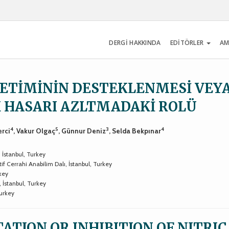
DERGİ HAKKINDA
EDİTÖRLER
AM
RETİMİNİN DESTEKLENMESİ VEY
K HASARI AZLTMADAKİ ROLÜ
4
5
3
4
erci
, Vakur Olgaç
, Günnur Deniz
, Selda Bekpınar
 İstanbul, Turkey
if Cerrahi Anabilim Dalı, İstanbul, Turkey
rkey
, İstanbul, Turkey
Turkey
TION OR INHIBITION OF NITRIC