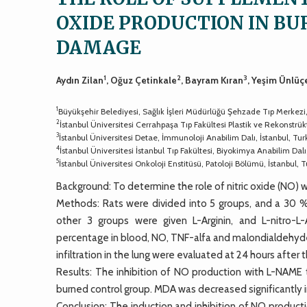
OXIDE PRODUCTION IN BU
DAMAGE
1
2
3
Aydın Zilan
, Oğuz Çetinkale
, Bayram Kıran
, Yeşim Ünlüç
1
Büyükşehir Belediyesi, Sağlık İşleri Müdürlüğü Şehzade Tıp Merkezi,
2
İstanbul Üniversitesi Cerrahpaşa Tıp Fakültesi Plastik ve Rekonstrükt
3
İstanbul Üniversitesi Detae, İmmunoloji Anabilim Dalı, İstanbul, Tu
4
İstanbul Üniversitesi İstanbul Tıp Fakültesi, Biyokimya Anabilim Dalı
5
İstanbul Üniversitesi Onkoloji Enstitüsü, Patoloji Bölümü, İstanbul, 
Background: To determine the role of nitric oxide (NO) wh
Methods: Rats were divided into 5 groups, and a 30 % 
other 3 groups were given L-Arginin, and L-nitro-L
percentage in blood, NO, TNF-alfa and malondialdehyde
infiltration in the lung were evaluated at 24 hours after t
Results: The inhibition of NO production with L-NAM
burned control group. MDA was decreased significantly in
Conclusion: The induction and inhibition of NO producti