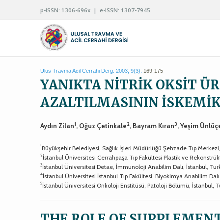
p-ISSN: 1306-696x | e-ISSN: 1307-7945
Ulus Travma Acil Cerrahi Derg. 2003; 9(3):
169-175
YANIKTA NİTRİK OKSİT Ü
AZALTILMASININ İSKEMİ
1
2
3
Aydın Zilan
, Oğuz Çetinkale
, Bayram Kıran
, Yeşim Ünlüç
1
Büyükşehir Belediyesi, Sağlık İşleri Müdürlüğü Şehzade Tıp Merkezi,
2
İstanbul Üniversitesi Cerrahpaşa Tıp Fakültesi Plastik ve Rekonstrükt
3
İstanbul Üniversitesi Detae, İmmunoloji Anabilim Dalı, İstanbul, Tu
4
İstanbul Üniversitesi İstanbul Tıp Fakültesi, Biyokimya Anabilim Dalı
5
İstanbul Üniversitesi Onkoloji Enstitüsü, Patoloji Bölümü, İstanbul, 
THE ROLE OF SUPPLEMENTA