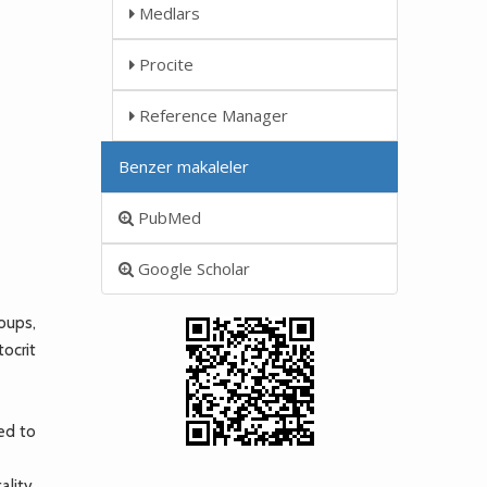
Medlars
Procite
Reference Manager
Benzer makaleler
PubMed
Google Scholar
oups,
ocrit
ed to
ality,