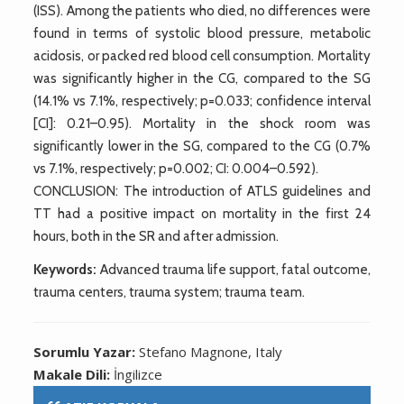
(ISS). Among the patients who died, no differences were
found in terms of systolic blood pressure, metabolic
acidosis, or packed red blood cell consumption. Mortality
was significantly higher in the CG, compared to the SG
(14.1% vs 7.1%, respectively; p=0.033; confidence interval
[CI]: 0.21–0.95). Mortality in the shock room was
significantly lower in the SG, compared to the CG (0.7%
vs 7.1%, respectively; p=0.002; CI: 0.004–0.592).
CONCLUSION: The introduction of ATLS guidelines and
TT had a positive impact on mortality in the first 24
hours, both in the SR and after admission.
Keywords:
Advanced trauma life support, fatal outcome,
trauma centers, trauma system; trauma team.
Sorumlu Yazar:
Stefano Magnone, Italy
Makale Dili:
İngilizce