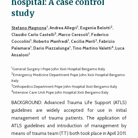
hospital: A case control
study
1
1
2
Stefano Magnone
, Andrea Allegri
, Eugenia Belotti
,
3
1
Claudio Carlo Castelli
, Marco Ceresoli
, Federico
1
1
2
Coccolini
, Roberto Manfredi
, Cecilia Merli
, Fabrizio
1
1
4
Palamara
, Dario Piazzalunga
, Tino Martino Valetti
, Luca
1
Ansaloni
1
General Surgery I Pope John Xxiii Hospital Bergamo Italy
2
Emergency Medicine Department Pope John Xxiii Hospital Bergamo
Italy
3
Orthopedics Department Pope John Hospital Xxiii Bergamo Italy
4
Intensive Care Unit Pope John Hospital Xxiii Bergamo Italy
BACKGROUND: Advanced Trauma Life Support (ATLS)
guidelines are widely accepted for use in initial
management of trauma patients. The application of
ATLS guidelines and introduction of management by
means of trauma team (TT) both took place in April 2011.