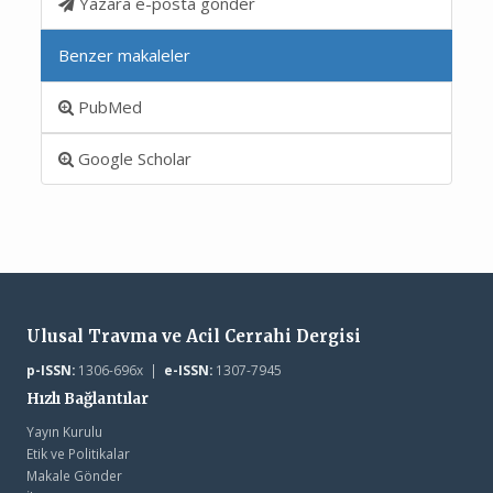
Yazara e-posta gönder
Benzer makaleler
PubMed
Google Scholar
Ulusal Travma ve Acil Cerrahi Dergisi
p-ISSN:
1306-696x |
e-ISSN:
1307-7945
Hızlı Bağlantılar
Yayın Kurulu
Etik ve Politikalar
Makale Gönder