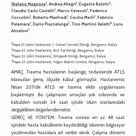
1
1
2
Stefano Magnone
, Andrea Allegri
, Eugenia Belotti
,
3
1
Claudio Carlo Castelli
, Marco Ceresoli
, Federico
1
1
2
Coccolini
, Roberto Manfredi
, Cecilia Merli
, Fabrizio
1
1
4
Palamara
, Dario Piazzalunga
, Tino Martino Valetti
, Luca
1
Ansaloni
1
Papa 23. John Hastanesi, 1. Genel Cerrahi Kliniği, Bergamo, İtalya
2
Papa 23. John Hastanesi, Acil Tıp Kliniği, Bergamo, İtalya
3
Papa 23. John Hastanesi, Ortopedi Kliniği, Bergamo, İtalya
4
Papa 23. John Hastanesi, Yoğun Bakım Ünitesi, Bergamo, İtalya
AMAÇ: Travma hastalarının başlangıç tedavisinde ATLS
kılavuzları geniş ölçüde kabul görmüştür. Hastanemiz
Nisan 2011’de ATLS ve travma ekibi uygulamasını
başlatmıştır. Bu çalışmanın amaçları şok odasında ve
kabulden sonraki 24 saat içinde ölüm oranlarındaki
değişiklikleri değerlendirmektir.
GEREÇ VE YÖNTEM: Travma sonrası en az 48 saat
içindeki hasta kabullerinin kaydedildiği idarenin bilgisayar
yazılımından hastalara ait veriler alındı. Çalışma dönemi