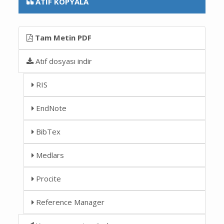
ATIF KOPYALA
Tam Metin PDF
Atıf dosyası indir
RIS
EndNote
BibTex
Medlars
Procite
Reference Manager