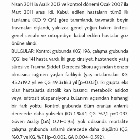
Nisan 2011 ila Aralık 2012 ve kontrol dönemi Ocak 2007 ila
Mart 2011 arası idi. Kabul edilen hastaların tümü ilk
tanılarına (ICD 9-CM) göre tanımlandı, travmatik beyin
travmaları dışlandı, yalnızca genel yoğun bakım ünitesi,
genel cerrahi ve ortopediye kabul edilen hastalar göz
önüne alındı.
BULGULAR: Kontrol grubunda (KG) 198, çalışma grubunda
(ÇG) ise 141 hasta vardı. İki grup cinsiyet, hastanede yatış
süresi ve Travma Şiddet Derecesi Skoru açısından benzer
olmasına rağmen yaşları farklıydı (yaş ortalamaları: KG,
45.2±19.2 yıl ve ÇG 49.3±18.3 yıl [p=0.03]). İki grupta eks
olan hastalarda sistolik kan basıncı, metabolik asidoz
veya eritrosit süspansiyonu kullanımı açısından herhangi
bir fark yoktu. Kontrol grubunda ölüm oranları anlamlı
derecede daha yüksekti (KG 1 %4.1, ÇG, %7,1; p=0.033,
Güven Aralığı [GA] 0.21–0.95). Şok odasında mortalite
çalışma grubunda anlamlı derecede daha düşüktü (ÇG,
%0.7 ve KG, %7.1 (p=0.002, GA 0.004–0.592).