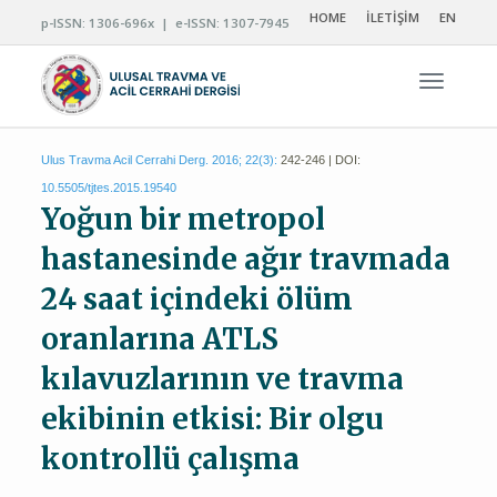
HOME
İLETİŞİM
EN
p-ISSN: 1306-696x | e-ISSN: 1307-7945
Navigas
Ulus Travma Acil Cerrahi Derg. 2016; 22(3):
242-246 | DOI:
10.5505/tjtes.2015.19540
Yoğun bir metropol
hastanesinde ağır travmada
24 saat içindeki ölüm
oranlarına ATLS
kılavuzlarının ve travma
ekibinin etkisi: Bir olgu
kontrollü çalışma