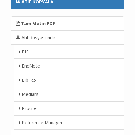
ATIF KOPYALA
Tam Metin PDF
Atıf dosyası indir
RIS
EndNote
BibTex
Medlars
Procite
Reference Manager