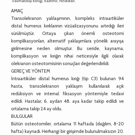
Travmatoloji Kliniği, Kashmir, Hindistan.
AMAÇ
Transolekranon yaklaşımının, kompleks intraartiküler
distal humerus kırıklarının vizüalizasyonunu artırdığı ileri
sürülmüştür. Ortaya çıkan önemli osteotomi
komplikasyonları, alternatif yaklaşımlara yönelik arayışa
girilmesine neden olmuştur. Bu seride, kaynama,
komplikasyon ve kırığın nihai neticesiyle ilgili olarak
olekranon osteotomisinin sonuçları değerlendirildi.
GEREÇ VE YÖNTEM
İntraartiküler distal humerus kırığı (tip C3) bulunan 94
hasta, transolekranon yaklaşım kullanılarak açık
redüksiyon ve internal fiksasyon yöntemiyle tedavi
edildi. Hastalar, 6. aydan 48. aya kadar takip edildi ve
ortalama takip 24 ay oldu.
BULGULAR
Bütün osteotomiler, ortalama 11 haftada (dağılım, 8-20
hafta) kaynadı. Herhangi bir girişimde bulunulmaksızın 20.