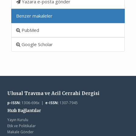
Yazara e-posta gönder
Benzer makaleler
PubMed
Google Scholar
Ulusal Travma ve Acil Cerrahi Dergisi
p-ISSN:
1306-696x |
e-ISSN:
1307-7945
Hızlı Bağlantılar
Yayın Kurulu
Etik ve Politikalar
Makale Gönder