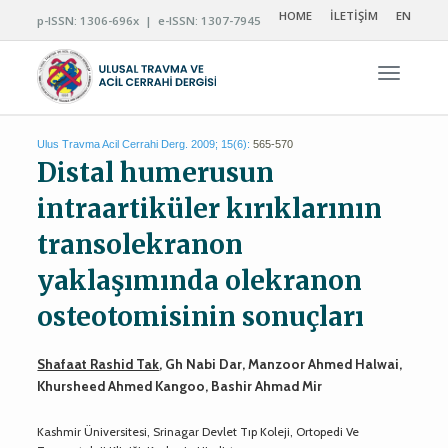
HOME
İLETİŞİM
EN
p-ISSN: 1306-696x | e-ISSN: 1307-7945
Navigas
Ulus Travma Acil Cerrahi Derg. 2009; 15(6):
565-570
Distal humerusun
intraartiküler kırıklarının
transolekranon
yaklaşımında olekranon
osteotomisinin sonuçları
Shafaat Rashid Tak
, Gh Nabi Dar, Manzoor Ahmed Halwai,
Khursheed Ahmed Kangoo, Bashir Ahmad Mir
Kashmir Üniversitesi, Srinagar Devlet Tıp Koleji, Ortopedi Ve