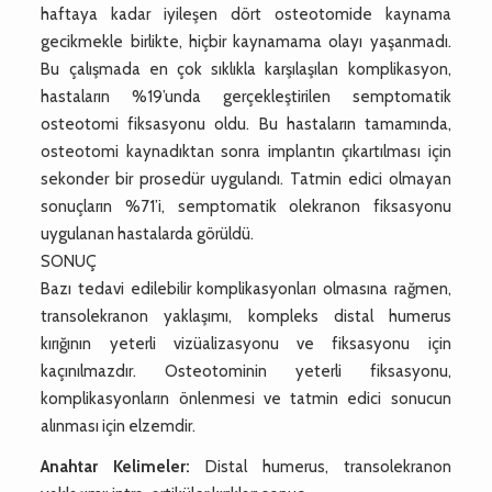
haftaya kadar iyileşen dört osteotomide kaynama
gecikmekle birlikte, hiçbir kaynamama olayı yaşanmadı.
Bu çalışmada en çok sıklıkla karşılaşılan komplikasyon,
hastaların %19’unda gerçekleştirilen semptomatik
osteotomi fiksasyonu oldu. Bu hastaların tamamında,
osteotomi kaynadıktan sonra implantın çıkartılması için
sekonder bir prosedür uygulandı. Tatmin edici olmayan
sonuçların %71’i, semptomatik olekranon fiksasyonu
uygulanan hastalarda görüldü.
SONUÇ
Bazı tedavi edilebilir komplikasyonları olmasına rağmen,
transolekranon yaklaşımı, kompleks distal humerus
kırığının yeterli vizüalizasyonu ve fiksasyonu için
kaçınılmazdır. Osteotominin yeterli fiksasyonu,
komplikasyonların önlenmesi ve tatmin edici sonucun
alınması için elzemdir.
Anahtar Kelimeler:
Distal humerus, transolekranon