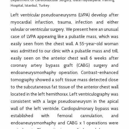
Hospital, Istanbul, Turkey
Left ventricular pseudoaneurysms (LVPA) develop after
myocardial infarction, trauma, infection and either
valvular or ventricular surgery. We present here an unusual
case of LVPA appearing like a pulsatile mass, which was
easily seen from the chest wall. A 55-year-old woman
was admitted to our clinic with a pulsatile mass and trill,
easily seen on the anterior chest wall 6 weeks after
coronary artery bypass graft (CABG) surgery and
endoaneurysmorrhaphy operation. Contrast-enhanced
tomography showed a soft tissue mass detected close
to the subcutaneous fat tissue of the anterior chest wall
located in the left hemithorax. Left ventriculography was
consistent with a large pseudoaneurysm in the apical
wall of the left ventricle. Cardiopulmonary bypass was
established with femoral cannulation, and
endoaneurysmorrhaphy and CABG x 1 operations were