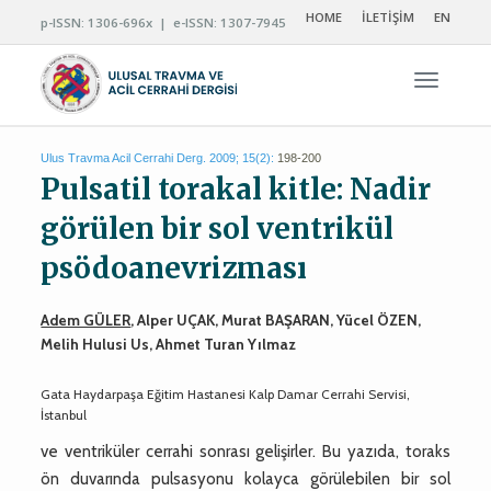
HOME
İLETİŞİM
EN
p-ISSN: 1306-696x | e-ISSN: 1307-7945
Navigas
Ulus Travma Acil Cerrahi Derg. 2009; 15(2):
198-200
Pulsatil torakal kitle: Nadir
görülen bir sol ventrikül
psödoanevrizması
Adem GÜLER
, Alper UÇAK, Murat BAŞARAN, Yücel ÖZEN,
Melih Hulusi Us, Ahmet Turan Yılmaz
Gata Haydarpaşa Eğitim Hastanesi Kalp Damar Cerrahi Servisi,
İstanbul
ve ventriküler cerrahi sonrası gelişirler. Bu yazıda, toraks
ön duvarında pulsasyonu kolayca görülebilen bir sol