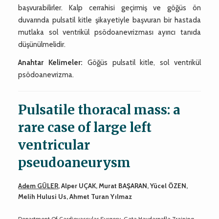
başvurabilirler. Kalp cerrahisi geçirmiş ve göğüs ön
duvarında pulsatil kitle şikayetiyle başvuran bir hastada
mutlaka sol ventrikül psödoanevrizması ayırıcı tanıda
düşünülmelidir.
Anahtar Kelimeler:
Göğüs pulsatil kitle, sol ventrikül
psödoanevrizma.
Pulsatile thoracal mass: a
rare case of large left
ventricular
pseudoaneurysm
Adem GÜLER
, Alper UÇAK, Murat BAŞARAN, Yücel ÖZEN,
Melih Hulusi Us, Ahmet Turan Yılmaz
Department Of Cardiovascular Surgery, Gata Haydarpafla Training