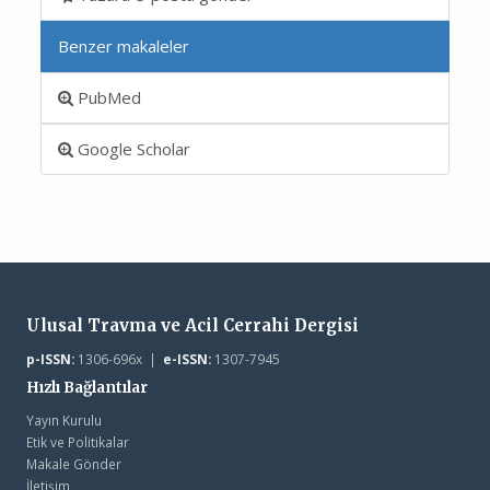
Benzer makaleler
PubMed
Google Scholar
Ulusal Travma ve Acil Cerrahi Dergisi
p-ISSN:
1306-696x |
e-ISSN:
1307-7945
Hızlı Bağlantılar
Yayın Kurulu
Etik ve Politikalar
Makale Gönder
İletişim