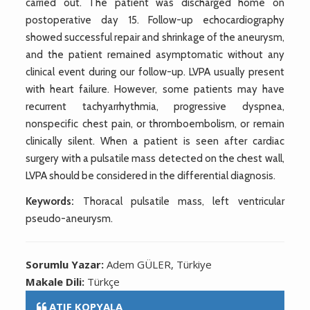
carried out. The patient was discharged home on
postoperative day 15. Follow-up echocardiography
showed successful repair and shrinkage of the aneurysm,
and the patient remained asymptomatic without any
clinical event during our follow-up. LVPA usually present
with heart failure. However, some patients may have
recurrent tachyarrhythmia, progressive dyspnea,
nonspecific chest pain, or thromboembolism, or remain
clinically silent. When a patient is seen after cardiac
surgery with a pulsatile mass detected on the chest wall,
LVPA should be considered in the differential diagnosis.
Keywords:
Thoracal pulsatile mass, left ventricular
pseudo-aneurysm.
Sorumlu Yazar:
Adem GÜLER, Türkiye
Makale Dili:
Türkçe
ATIF KOPYALA