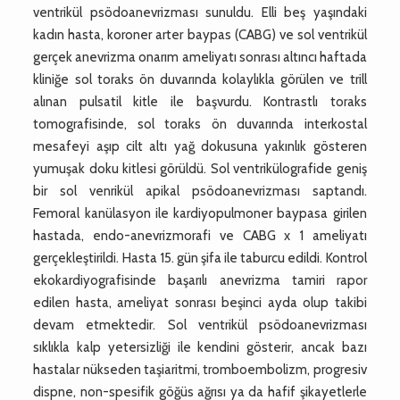
ventrikül psödoanevrizması sunuldu. Elli beş yaşındaki
kadın hasta, koroner arter baypas (CABG) ve sol ventrikül
gerçek anevrizma onarım ameliyatı sonrası altıncı haftada
kliniğe sol toraks ön duvarında kolaylıkla görülen ve trill
alınan pulsatil kitle ile başvurdu. Kontrastlı toraks
tomografisinde, sol toraks ön duvarında interkostal
mesafeyi aşıp cilt altı yağ dokusuna yakınlık gösteren
yumuşak doku kitlesi görüldü. Sol ventrikülografide geniş
bir sol venrikül apikal psödoanevrizması saptandı.
Femoral kanülasyon ile kardiyopulmoner baypasa girilen
hastada, endo-anevrizmorafi ve CABG x 1 ameliyatı
gerçekleştirildi. Hasta 15. gün şifa ile taburcu edildi. Kontrol
ekokardiyografisinde başarılı anevrizma tamiri rapor
edilen hasta, ameliyat sonrası beşinci ayda olup takibi
devam etmektedir. Sol ventrikül psödoanevrizması
sıklıkla kalp yetersizliği ile kendini gösterir, ancak bazı
hastalar nükseden taşiaritmi, tromboembolizm, progresiv
dispne, non-spesifik göğüs ağrısı ya da hafif şikayetlerle