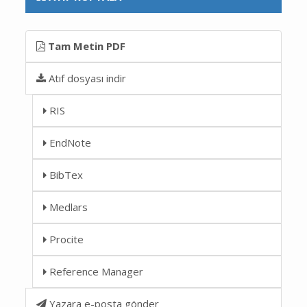
Tam Metin PDF
Atıf dosyası indir
RIS
EndNote
BibTex
Medlars
Procite
Reference Manager
Yazara e-posta gönder