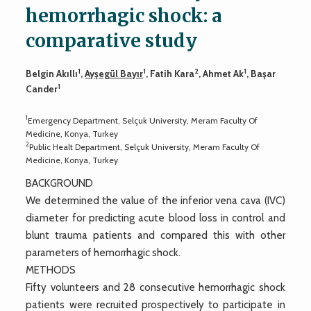
hemorrhagic shock: a
comparative study
1
1
2
1
Belgin Akıllı
,
Ayşegül Bayır
, Fatih Kara
, Ahmet Ak
, Başar
1
Cander
1
Emergency Department, Selçuk University, Meram Faculty Of
Medicine, Konya, Turkey
2
Public Healt Department, Selçuk University, Meram Faculty Of
Medicine, Konya, Turkey
BACKGROUND
We determined the value of the inferior vena cava (IVC)
diameter for predicting acute blood loss in control and
blunt trauma patients and compared this with other
parameters of hemorrhagic shock.
METHODS
Fifty volunteers and 28 consecutive hemorrhagic shock
patients were recruited prospectively to participate in