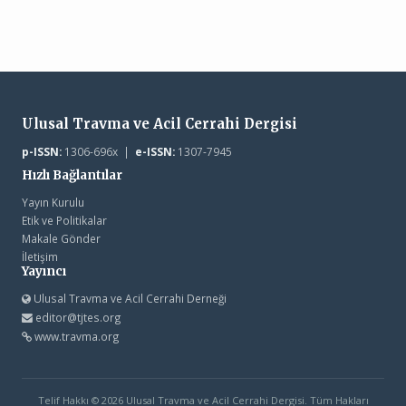
Ulusal Travma ve Acil Cerrahi Dergisi
p-ISSN:
1306-696x |
e-ISSN:
1307-7945
Hızlı Bağlantılar
Yayın Kurulu
Etik ve Politikalar
Makale Gönder
İletişim
Yayıncı
Ulusal Travma ve Acil Cerrahi Derneği
editor@tjtes.org
www.travma.org
Telif Hakkı © 2026 Ulusal Travma ve Acil Cerrahi Dergisi. Tüm Hakları