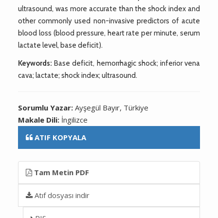
ultrasound, was more accurate than the shock index and
other commonly used non-invasive predictors of acute
blood loss (blood pressure, heart rate per minute, serum
lactate level, base deficit).
Keywords:
Base deficit, hemorrhagic shock; inferior vena
cava; lactate; shock index; ultrasound.
Sorumlu Yazar:
Ayşegül Bayır, Türkiye
Makale Dili:
İngilizce
ATIF KOPYALA
Tam Metin PDF
Atıf dosyası indir
RIS