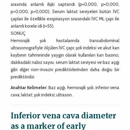
arasında anlamlı ilişki saptandı (p=0,000, p=0,000,
p=0,000, p=0,000). Serum laktat seviyeleri bütün İVC
çapları ile özellikle exspirasyon sırasındaki İVC ML çapı ile
anlamlı korele idi (r=55).
SONUÇ
Hemorajik şok hastalarında transabdominal
ultrasonografiyle ölçülen İVC çapı; şok indeksi ve akut kan
kaybının tahmininde yaygın olarak kullanılan kan basıncı,
dakikadaki nabız sayısı, serum laktat seviyesi ve baz açığı
gibi diğer non-invaziv prediktörlerinden daha doğru bir
prediktördür.
Anahtar Kelimeler:
Baz açığı, hemorajik şok; inferior vena
cava; laktat; şok indeksi; ultrason.
Inferior vena cava diameter
as a marker of early