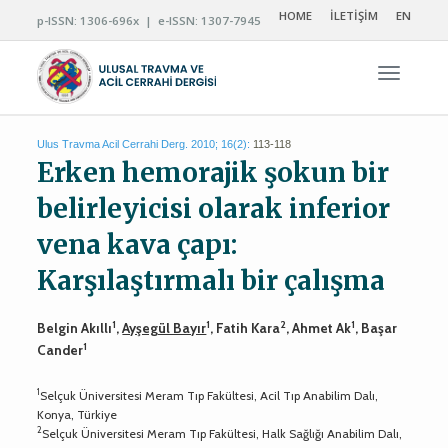
HOME
İLETİŞİM
EN
p-ISSN: 1306-696x | e-ISSN: 1307-7945
Navigas
Ulus Travma Acil Cerrahi Derg. 2010; 16(2):
113-118
Erken hemorajik şokun bir
belirleyicisi olarak inferior
vena kava çapı:
Karşılaştırmalı bir çalışma
1
1
2
1
Belgin Akıllı
,
Ayşegül Bayır
, Fatih Kara
, Ahmet Ak
, Başar
1
Cander
1
Selçuk Üniversitesi Meram Tıp Fakültesi, Acil Tıp Anabilim Dalı,
Konya, Türkiye
2
Selçuk Üniversitesi Meram Tıp Fakültesi, Halk Sağlığı Anabilim Dalı,