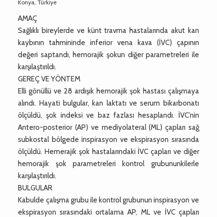
Konya, Türkiye
AMAÇ
Sağlıklı bireylerde ve künt travma hastalarında akut kan
kaybının tahmininde inferior vena kava (İVC) çapının
değeri saptandı, hemorajik şokun diğer parametreleri ile
karşılaştırıldı.
GEREÇ VE YÖNTEM
Elli gönüllü ve 28 ardışık hemorajik şok hastası çalışmaya
alındı. Hayati bulgular, kan laktatı ve serum bikarbonatı
ölçüldü, şok indeksi ve baz fazlası hesaplandı. İVC’nin
Antero-posterior (AP) ve mediyolateral (ML) çapları sağ
subkostal bölgede inspirasyon ve ekspirasyon sırasında
ölçüldü. Hemerajik şok hastalarındaki İVC çapları ve diğer
hemorajik şok parametreleri kontrol grubununkilerle
karşılaştırıldı.
BULGULAR
Kabulde çalışma grubu ile kontrol grubunun inspirasyon ve
ekspirasyon sırasındaki ortalama AP, ML ve İVC çapları