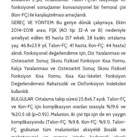
fonksiyonel sonuçlarının konvansiyonel bir femoral çivi
(Kon-FÇ) ile karşılaştırılması amaçlandı.
GEREÇ VE YÖNTEM: Bu geriye dönük çalışmaya, Ekim
2014–2018 arası, FŞK (AO tip 32-A ve B) nedeniyle
ameliyat edilen 85 hasta (57 erkek, 28 kadın; ortalama
yaş: 46.8±23.9 yıl, Talon-FÇ: 41 hasta, Kon-FÇ: 44 hasta)
alındı. Fonksiyonel değerlendirme için, Diz Yaralanması ve
Osteoartrit Sonuç Skoru Fiziksel Fonksiyon Kısa Formu,
Kalça Yaralanması ve Osteoartrit Sonuç Skoru Fiziksel
Fonksiyon Kısa Formu, Kısa Kas-İskelet Fonksiyon
Değerlendirmesi Rahatsızlık ve Disfonksiyon İndeksleri
kullanıldı.
BULGULAR: Ortalama takip süresi 25.8±6.7 aydı. Talon-FÇ
ve Kon-FÇ için komplikasyon oranları sırasıyla %19.6 ve
%20.5 idi (p=0.92). Malunion, iki çivi tipi için de en yaygın
komplikasyondu (Talon-FÇ: %9.8, Kon-FÇ: %9.1). Talon-
FÇ grubunun tüm malunionları aksiyeldi (kısalık ve