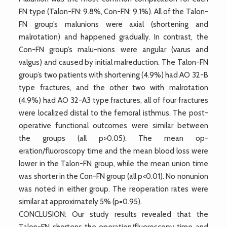
FN type (Talon-FN: 9.8%, Con-FN: 9.1%). All of the Talon-
FN group’s malunions were axial (shortening and
malrotation) and happened gradually. In contrast, the
Con-FN group’s malu-nions were angular (varus and
valgus) and caused by initial malreduction. The Talon-FN
group’s two patients with shortening (4.9%) had AO 32-B
type fractures, and the other two with malrotation
(4.9%) had AO 32-A3 type fractures, all of four fractures
were localized distal to the femoral isthmus. The post-
operative functional outcomes were similar between
the groups (all p>0.05). The mean op-
eration/fluoroscopy time and the mean blood loss were
lower in the Talon-FN group, while the mean union time
was shorter in the Con-FN group (all p<0.01). No nonunion
was noted in either group. The reoperation rates were
similar at approximately 5% (p=0.95).
CONCLUSION: Our study results revealed that the
Talon-FN shortens the operation/fluoroscopy time and