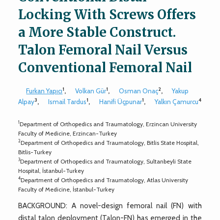
Locking With Screws Offers
a More Stable Construct.
Talon Femoral Nail Versus
Conventional Femoral Nail
1
1
2
Furkan Yapıcı
,
Volkan Gür
,
Osman Onaç
,
Yakup
3
1
1
4
Alpay
,
Ismail Tardus
,
Hanifi Üçpunar
,
Yalkın Çamurcu
1
Department of Orthopedics and Traumatology, Erzincan University
Faculty of Medicine, Erzincan-Turkey
2
Department of Orthopedics and Traumatology, Bitlis State Hospital,
Bitlis-Turkey
3
Department of Orthopedics and Traumatology, Sultanbeyli State
Hospital, İstanbul-Turkey
4
Department of Orthopedics and Traumatology, Atlas University
Faculty of Medicine, İstanbul-Turkey
BACKGROUND: A novel-design femoral nail (FN) with
distal talon deployment (Talon-FN) has emerged in the