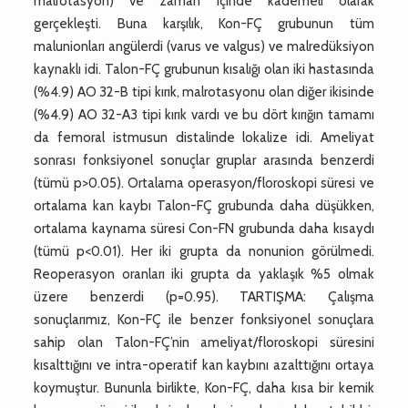
malrotasyon) ve zaman içinde kademeli olarak
gerçekleşti. Buna karşılık, Kon-FÇ grubunun tüm
malunionları angülerdi (varus ve valgus) ve malredüksiyon
kaynaklı idi. Talon-FÇ grubunun kısalığı olan iki hastasında
(%4.9) AO 32-B tipi kırık, malrotasyonu olan diğer ikisinde
(%4.9) AO 32-A3 tipi kırık vardı ve bu dört kırığın tamamı
da femoral istmusun distalinde lokalize idi. Ameliyat
sonrası fonksiyonel sonuçlar gruplar arasında benzerdi
(tümü p>0.05). Ortalama operasyon/floroskopi süresi ve
ortalama kan kaybı Talon-FÇ grubunda daha düşükken,
ortalama kaynama süresi Con-FN grubunda daha kısaydı
(tümü p<0.01). Her iki grupta da nonunion görülmedi.
Reoperasyon oranları iki grupta da yaklaşık %5 olmak
üzere benzerdi (p=0.95). TARTIŞMA: Çalışma
sonuçlarımız, Kon-FÇ ile benzer fonksiyonel sonuçlara
sahip olan Talon-FÇ’nin ameliyat/floroskopi süresini
kısalttığını ve intra-operatif kan kaybını azalttığını ortaya
koymuştur. Bununla birlikte, Kon-FÇ, daha kısa bir kemik