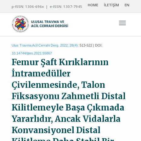
HOME
İLETİŞİM
EN
p-ISSN: 1306-696x | e-ISSN: 1307-7945
Navigas
Ulus Travma Acil Cerrahi Derg. 2022; 28(4):
513-522 | DOI:
10.14744/tjtes.2021.55867
Femur Şaft Kırıklarının
İntramedüller
Çivilenmesinde, Talon
Fiksasyonu Zahmetli Distal
Kilitlemeyle Başa Çıkmada
Yararlıdır, Ancak Vidalarla
Konvansiyonel Distal