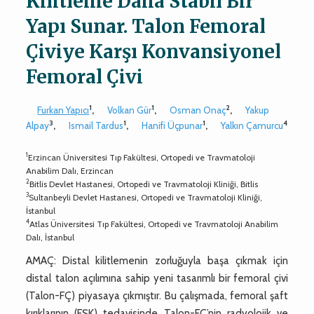
Kilitleme Daha Stabil Bir
Yapı Sunar. Talon Femoral
Çiviye Karşı Konvansiyonel
Femoral Çivi
1
1
2
Furkan Yapıcı
,
Volkan Gür
,
Osman Onaç
,
Yakup
3
1
1
4
Alpay
,
Ismail Tardus
,
Hanifi Üçpunar
,
Yalkın Çamurcu
1
Erzincan Üniversitesi Tıp Fakültesi, Ortopedi ve Travmatoloji
Anabilim Dalı, Erzincan
2
Bitlis Devlet Hastanesi, Ortopedi ve Travmatoloji Kliniği, Bitlis
3
Sultanbeyli Devlet Hastanesi, Ortopedi ve Travmatoloji Kliniği,
İstanbul
4
Atlas Üniversitesi Tıp Fakültesi, Ortopedi ve Travmatoloji Anabilim
Dalı, İstanbul
AMAÇ: Distal kilitlemenin zorluğuyla başa çıkmak için
distal talon açılımına sahip yeni tasarımlı bir femoral çivi
(Talon-FÇ) piyasaya çıkmıştır. Bu çalışmada, femoral şaft
kırıklarının (FŞK) tedavisinde Talon-FÇ’nin radyolojik ve