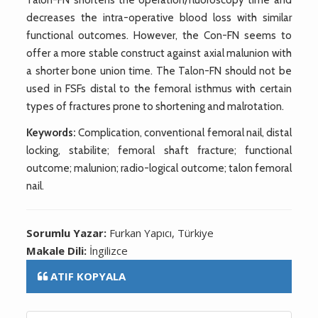
decreases the intra-operative blood loss with similar
functional outcomes. However, the Con-FN seems to
offer a more stable construct against axial malunion with
a shorter bone union time. The Talon-FN should not be
used in FSFs distal to the femoral isthmus with certain
types of fractures prone to shortening and malrotation.
Keywords:
Complication, conventional femoral nail, distal
locking, stabilite; femoral shaft fracture; functional
outcome; malunion; radio-logical outcome; talon femoral
nail.
Sorumlu Yazar:
Furkan Yapıcı, Türkiye
Makale Dili:
İngilizce
ATIF KOPYALA