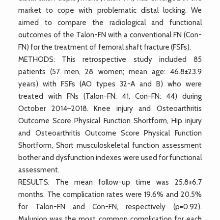
market to cope with problematic distal locking. We
aimed to compare the radiological and functional
outcomes of the Talon-FN with a conventional FN (Con-
FN) for the treatment of femoral shaft fracture (FSFs).
METHODS: This retrospective study included 85
patients (57 men, 28 women; mean age: 46.8±23.9
years) with FSFs (AO types 32-A and B) who were
treated with FNs (Talon-FN: 41, Con-FN: 44) during
October 2014–2018. Knee injury and Osteoarthritis
Outcome Score Physical Function Shortform, Hip injury
and Osteoarthritis Outcome Score Physical Function
Shortform, Short musculoskeletal function assessment
bother and dysfunction indexes were used for functional
assessment.
RESULTS: The mean follow-up time was 25.8±6.7
months. The complication rates were 19.6% and 20.5%
for Talon-FN and Con-FN, respectively (p=0.92).
Malunion was the most common complication for each