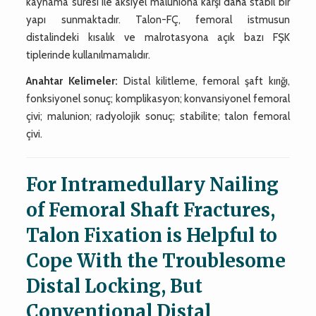
kaynama süresi ile aksiyel maluniona karşı daha stabil bir
yapı sunmaktadır. Talon-FÇ, femoral istmusun
distalindeki kısalık ve malrotasyona açık bazı FŞK
tiplerinde kullanılmamalıdır.
Anahtar Kelimeler:
Distal kilitleme, femoral şaft kırığı,
fonksiyonel sonuç; komplikasyon; konvansiyonel femoral
çivi; malunion; radyolojik sonuç; stabilite; talon femoral
çivi.
For Intramedullary Nailing
of Femoral Shaft Fractures,
Talon Fixation is Helpful to
Cope With the Troublesome
Distal Locking, But
Conventional Distal