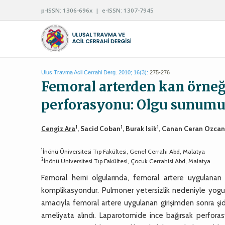
p-ISSN: 1306-696x | e-ISSN: 1307-7945
Ulus Travma Acil Cerrahi Derg. 2010; 16(3):
275-276
Femoral arterden kan örneği
perforasyonu: Olgu sunum
1
1
1
Cengiz Ara
, Sacid Coban
, Burak Isik
, Canan Ceran Ozca
1
İnönü Üniversitesi Tıp Fakültesi, Genel Cerrahi Abd, Malatya
2
İnönü Üniversitesi Tıp Fakültesi, Çocuk Cerrahisi Abd, Malatya
Femoral herni olgularında, femoral artere uygulanan 
komplikasyondur. Pulmoner yetersizlik nedeniyle yogu
amacıyla femoral artere uygulanan girişimden sonra şidd
ameliyata alındı. Laparotomide ince bağırsak perfor