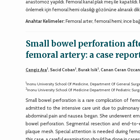
anastomoz yapıldı. Femoral kanal plak meş ile kapatıldı. 
önlemek için femoral herni olasılığı gözönüne alınarak dikk
Anahtar Kelimeler:
Femoral arter, femoral herni; ince ba
Small bowel perforation aft
femoral artery: a case repor
1
1
1
Cengiz Ara
, Sacid Coban
, Burak Isik
, Canan Ceran Ozca
1
Inonu University School Of Medicine, Department Of General Surg
2
Inonu University School Of Medicine Department Of Pediatric Surg
Small bowel perforation is a rare complication of fem
admitted to the intensive care unit due to pulmonary i
abdominal pain and nausea began. She underwent em
bowel perforation. Segmental resection and end-to-
plaque mesh. Special attention is needed during femor
this case, a careful examination should be done in cases