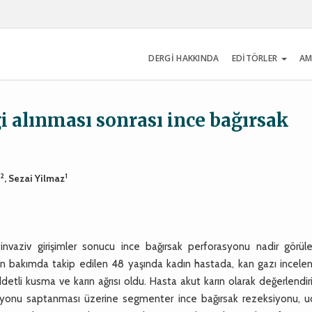
DERGİ HAKKINDA
EDİTÖRLER
AM
 alınması sonrası ince bağırsak
u
2
1
n
, Sezai Yilmaz
invaziv girişimler sonucu ince bağırsak perforasyonu nadir görüle
n bakımda takip edilen 48 yaşında kadın hastada, kan gazı incele
etli kusma ve karın ağrısı oldu. Hasta akut karın olarak değerlendir
asyonu saptanması üzerine segmenter ince bağırsak rezeksiyonu, u