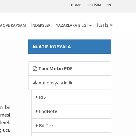
HOME
İLETİŞİM
EN
AÇ VE KAPSAM
İNDEKSLER
YAZARLARA BİLGİ
İLETİŞİM
ATIF KOPYALA
Tam Metin PDF
Atıf dosyası indir
RIS
n bir
EndNote
nmesi
ilerek
BibTex
ç-uca