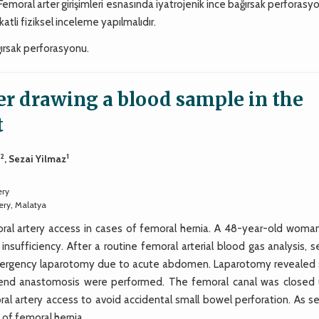
Femoral arter girişimleri esnasında iyatrojenik ince bağırsak perforas
atli fiziksel inceleme yapılmalıdır.
ğırsak perforasyonu.
er drawing a blood sample in the
t
2
1
n
, Sezai Yilmaz
ery
ery, Malatya
oral artery access in cases of femoral hernia. A 48-year-old woma
nsufficiency. After a routine femoral arterial blood gas analysis, 
ergency laparotomy due to acute abdomen. Laparotomy revealed 
end anastomosis were performed. The femoral canal was closed 
al artery access to avoid accidental small bowel perforation. As se
 of femoral hernia.