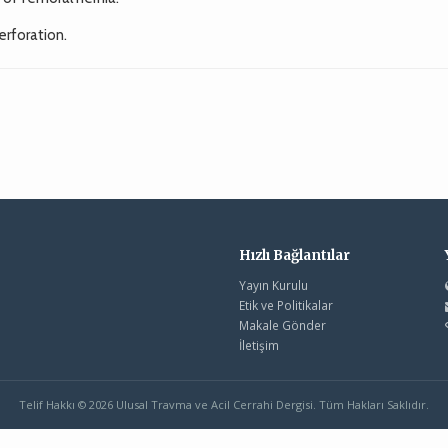
erforation.
Hızlı Bağlantılar
Yayın Kurulu
Etik ve Politikalar
Makale Gönder
İletişim
Telif Hakkı © 2026 Ulusal Travma ve Acil Cerrahi Dergisi. Tüm Hakları Saklıdır.