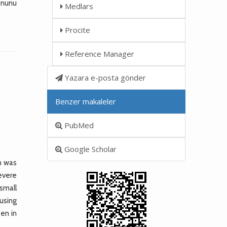
yonunu
Medlars
Procite
Reference Manager
Yazara e-posta gönder
Benzer makaleler
PubMed
Google Scholar
n was
severe
small
using
en in