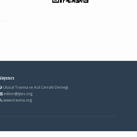
Yayıncı
Ulusal Travma ve Acil Cerrahi Derneği
editor@tjtes.org
www.travma.org