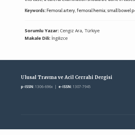
Keywords:
Femoral artery, femoral hernia; small bowel p
Sorumlu Yazar:
Cengiz Ara, Türkiye
Makale Dili:
İngilizce
Ulusal Travma ve Acil Cerrahi Dergisi
p-ISSN:
1306-696x |
e-ISSN:
1307-7945