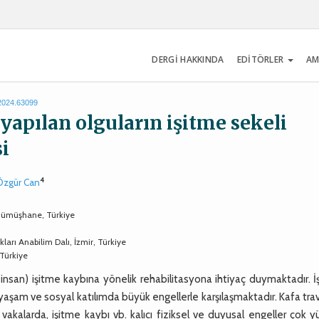
DERGİ HAKKINDA
EDİTÖRLER
AM
.2024.63099
yapılan olguların işitme sekeli
i
4
Özgür Can
Gümüşhane, Türkiye
ları Anabilim Dalı, İzmir, Türkiye
 Türkiye
san) işitme kaybına yönelik rehabilitasyona ihtiyaç duymaktadır. İ
k yaşam ve sosyal katılımda büyük engellerle karşılaşmaktadır. Kafa tr
n vakalarda, işitme kaybı vb. kalıcı fiziksel ve duyusal engeller çok 