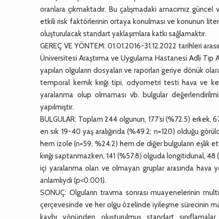
oranlara çıkmaktadır. Bu çalışmadaki amacımız güncel 
etkili risk faktörlerinin ortaya konulması ve konunun litera
oluşturulacak standart yaklaşımlara katkı sağlamaktır.
GEREÇ VE YÖNTEM: 01.01.2016-31.12.2022 tarihleri aras
Üniversitesi Araştırma ve Uygulama Hastanesi Adli Tıp An
yapılan olguların dosyaları ve raporları geriye dönük ola
temporal kemik kırığı tipi, odyometri testi hava ve ke
yaralanma olup olmaması vb. bulgular değerlendirilmişt
yapılmıştır.
BULGULAR: Toplam 244 olgunun, 177’si (%72.5) erkek, 67’s
en sık 19-40 yaş aralığında (%49.2; n=120) olduğu görüld
hem izole (n=59, %24.2) hem de diğer bulguların eşlik et
kırığı saptanmazken, 141 (%57.8) olguda longitidunal, 48 
içi yaralanma olan ve olmayan gruplar arasında hava yol
anlamlıydı (p<0.001).
SONUÇ: Olguların travma sonrası muayenelerinin multidi
çerçevesinde ve her olgu özelinde iyileşme sürecinin
kaybı yönünden oluşturulmuş standart sınıflamalar 