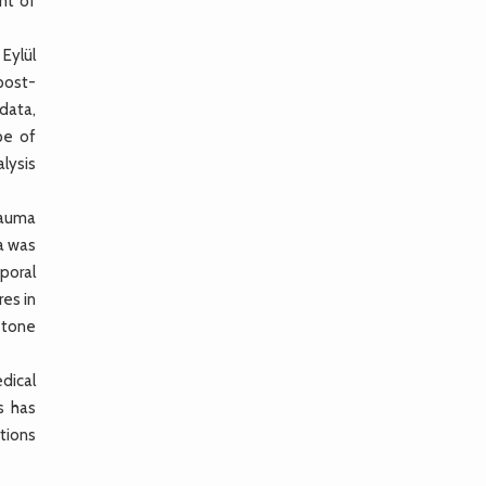
nt of
Eylül
 post-
data,
pe of
alysis
rauma
ea was
poral
res in
 tone
dical
s has
tions