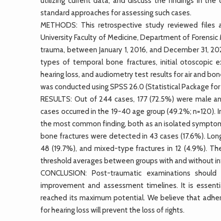
utilizing current data, and discuss the findings in th
standard approaches for assessing such cases.
METHODS: This retrospective study reviewed files a
University Faculty of Medicine, Department of Forensic
trauma, between January 1, 2016, and December 31, 20
types of temporal bone fractures, initial otoscopic e
hearing loss, and audiometry test results for air and b
was conducted using SPSS 26.0 (Statistical Package for 
RESULTS: Out of 244 cases, 177 (72.5%) were male an
cases occurred in the 19-40 age group (49.2%; n=120). I
the most common finding, both as an isolated sympt
bone fractures were detected in 43 cases (17.6%). Longi
48 (19.7%), and mixed-type fractures in 12 (4.9%). Th
threshold averages between groups with and without intra
CONCLUSION: Post-traumatic examinations should e
improvement and assessment timelines. It is essent
reached its maximum potential. We believe that adheri
for hearing loss will prevent the loss of rights.