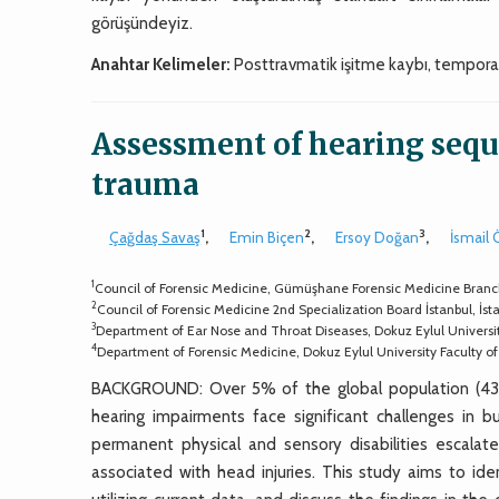
görüşündeyiz.
Anahtar Kelimeler:
Posttravmatik işitme kaybı, temporal k
Assessment of hearing seque
trauma
1
2
3
Çağdaş Savaş
,
Emin Biçen
,
Ersoy Doğan
,
İsmail 
1
Council of Forensic Medicine, Gümüşhane Forensic Medicine Bran
2
Council of Forensic Medicine 2nd Specialization Board İstanbul, İs
3
Department of Ear Nose and Throat Diseases, Dokuz Eylul Universit
4
Department of Forensic Medicine, Dokuz Eylul University Faculty o
BACKGROUND: Over 5% of the global population (430 mil
hearing impairments face significant challenges in bus
permanent physical and sensory disabilities escala
associated with head injuries. This study aims to iden