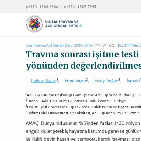
p-ISSN: 1306-696x | e-ISSN: 1307-7945
Ulus Travma Acil Cerrahi Derg. 2024; 30(6):
444-454 | DOI:
10.14744/tjtes
Travma sonrası işitme testi 
yönünden değerlendirilmes
1
2
3
Çağdaş Savaş
,
Emin Biçen
,
Ersoy Doğan
,
İsmail 
1
Adli Tıp Kurumu Başkanlığı Gümüşhane Adli Tıp Şube Müdürlüğü, 
2
İstanbul Adli Tıp Kurumu 2. İhtisas Kurulu, İstanbul, Türkiye
3
Dokuz Eylül Üniversitesi Tıp Fakültesi, Kulak Burun ve Boğaz Hastalık
4
Dokuz Eylül Üniversitesi Tıp Fakültesi, Adli Tıp Anabilim Dalı, İzmir,
AMAÇ: Dünya nüfusunun %5'inden fazlası (430 milyon in
engelli kişiler gerek iş hayatına katılımda gerekse günlü
ile ilişkili beyin hasarı ve temporal kemik travması ola