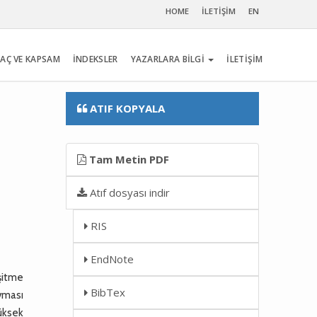
HOME
İLETİŞİM
EN
AÇ VE KAPSAM
İNDEKSLER
YAZARLARA BİLGİ
İLETİŞİM
ATIF KOPYALA
Tam Metin PDF
Atıf dosyası indir
RIS
EndNote
şitme
BibTex
avması
yüksek