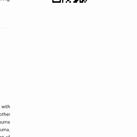
 with
other
rauma
rauma,