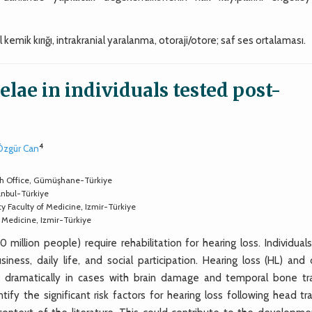
emik kırığı, intrakranial yaralanma, otoraji/otore; saf ses ortalaması.
lae in individuals tested post-
4
Özgür Can
ch Office, Gümüşhane-Türkiye
tanbul-Türkiye
y Faculty of Medicine, Izmir-Türkiye
f Medicine, Izmir-Türkiye
lion people) require rehabilitation for hearing loss. Individuals
iness, daily life, and social participation. Hearing loss (HL) and 
te dramatically in cases with brain damage and temporal bone t
tify the significant risk factors for hearing loss following head t