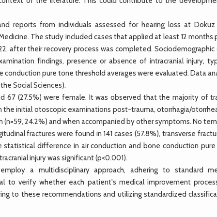
e context of the literature. This could contribute to the developme
nd reports from individuals assessed for hearing loss at Dokuz 
 Medicine. The study included cases that applied at least 12 months
22, after their recovery process was completed. Sociodemographic 
xamination findings, presence or absence of intracranial injury, ty
one conduction pure tone threshold averages were evaluated. Data an
the Social Sciences).
d 67 (27.5%) were female. It was observed that the majority of t
n the initial otoscopic examinations post-trauma, otorrhagia/otorrh
om (n=59, 24.2%) and when accompanied by other symptoms. No tem
tudinal fractures were found in 141 cases (57.8%), transverse fractu
e statistical difference in air conduction and bone conduction pure
cranial injury was significant (p<0.001).
mploy a multidisciplinary approach, adhering to standard me
ial to verify whether each patient's medical improvement proces
ng to these recommendations and utilizing standardized classifica