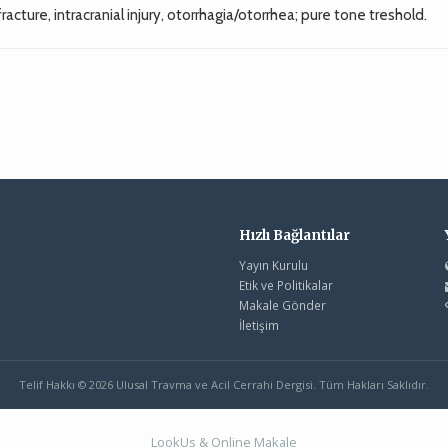
cture, intracranial injury, otorrhagia/otorrhea; pure tone treshold.
Hızlı Bağlantılar
Yayın Kurulu
Etik ve Politikalar
Makale Gönder
İletişim
Telif Hakkı © 2026 Ulusal Travma ve Acil Cerrahi Dergisi. Tüm Hakları Saklıdır.
LookUs
&
Online Makale