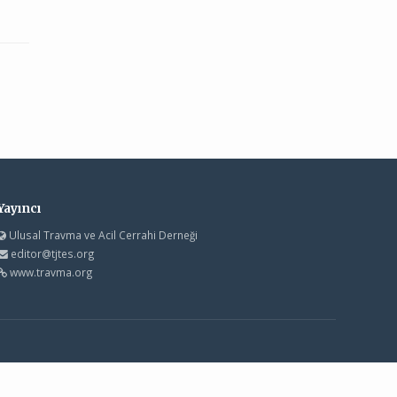
Yayıncı
Ulusal Travma ve Acil Cerrahi Derneği
editor@tjtes.org
www.travma.org