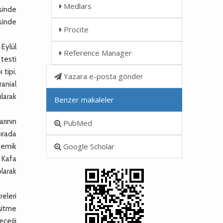
Medlars
sinde
esinde
Procite
Eylül
Reference Manager
 testi
 tipi,
Yazara e-posta gönder
anial
ılarak
Benzer makaleler
arının
PubMed
sırada
Google Scholar
 kemik
. Kafa
olarak
eleri
şitme
eceği