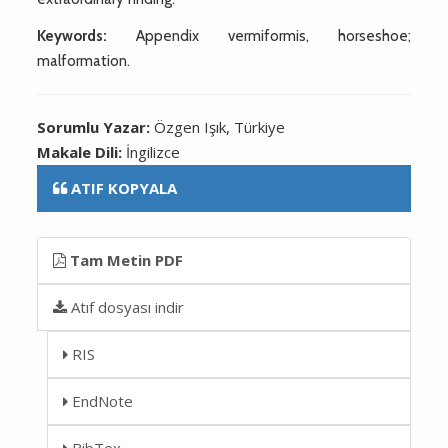
Keywords:
Appendix vermiformis, horseshoe;
malformation.
Sorumlu Yazar:
Özgen Işık, Türkiye
Makale Dili:
İngilizce
ATIF KOPYALA
Tam Metin PDF
Atıf dosyası indir
RIS
EndNote
BibTex