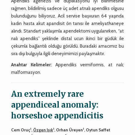
Apendiks agenezis ve duplikasyonu iyi bilinmesine
rağmen, bildirilmiş sadece üç adet atnalı apendiks olgusu
bulunduğunu biliyoruz. Acil servise başvuran 64 yaşında
kadın hasta akut apandisit ön tanısı ile ameliyathaneye
alındı. Standart yaklaşımla apendektomi uygulanırken, “at
nalı apendiks” şeklinde distal ucun ikinci bir güdük ile
çekumla bağlantılı olduğu görüldü. Buradaki amacımız bu
sıra dışı bulguyla ilgili deneyimimizi paylaşmaktır.
Anahtar Kelimeler:
Appendiks vermiformis, at nalı;
malformasyon.
An extremely rare
appendiceal anomaly:
horseshoe appendicitis
1
1
1
Cem Oruç
,
Özgen Işık
, Orhan Üreyen
, Oytun Saffet