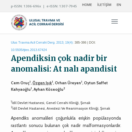
HOME
İLETİŞİM
EN
p-ISSN: 1306-696x | e-ISSN: 1307-7945
Navigas
Ulus Travma Acil Cerrahi Derg. 2013; 19(4):
385-386 | DOI:
10.5505/tjtes.2013.67424
Apendiksin çok nadir bir
anomalisi: At nalı apandisit
1
1
1
Cem Oruç
,
Özgen Işık
, Orhan Üreyen
, Oytun Saffet
1
2
Kahyaoğlu
, Ayhan Köseoğlu
1
İdil Devlet Hastanesi, Genel Cerrahi Kliniği, Şırnak
2
İdil Devlet Hastanesi, Anestezi Ve Reanimasyon Kliniği, Şırnak
Apendiks anomalileri çoğunlukla erişkin popülasyonda
rastlantı sonucu bulunan çok nadir malformasyonlardır.