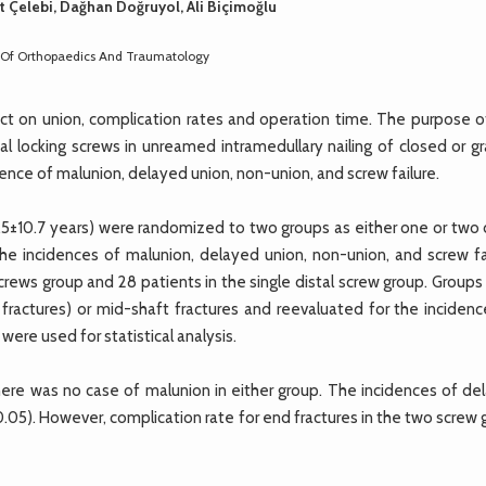
ent Çelebi, Dağhan Doğruyol, Ali Biçimoğlu
 Of Orthopaedics And Traumatology
t on union, complication rates and operation time. The purpose of
l locking screws in unreamed intramedullary nailing of closed or gr
dence of malunion, delayed union, non-union, and screw failure.
.5±10.7 years) were randomized to two groups as either one or two d
he incidences of malunion, delayed union, non-union, and screw fai
crews group and 28 patients in the single distal screw group. Group
 fractures) or mid-shaft fractures and reevaluated for the incidenc
ere used for statistical analysis.
There was no case of malunion in either group. The incidences of de
0.05). However, complication rate for end fractures in the two screw