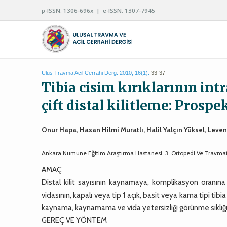
p-ISSN: 1306-696x | e-ISSN: 1307-7945
Ulus Travma Acil Cerrahi Derg. 2010; 16(1):
33-37
Tibia cisim kırıklarının in
çift distal kilitleme: Prosp
Onur Hapa
, Hasan Hilmi Muratlı, Halil Yalçın Yüksel, Lev
Ankara Numune Eğitim Araştırma Hastanesi, 3. Ortopedi Ve Travmatol
AMAÇ
Distal kilit sayısının kaynamaya, komplikasyon oranına v
vidasının, kapalı veya tip 1 açık, basit veya kama tipi tib
kaynama, kaynamama ve vida yetersizliği görünme sıklığın
GEREÇ VE YÖNTEM