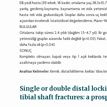
Elli yedi hasta (39 erkek, 18 kadın; ortalama yaş 38,5±10,7) p
yanlış, gecikmiş kaynama, kaynamama ve vida yetersizliği
hasta tek vida grubundaydı. Gruplar daha sonra uç kırıklar
açısından incelendi. İstatistiksel değerlendirme, Mann-Whi
BULGULAR
Ortalama takip süresi 2,4 yıldı (dağılım 1,5-4,7 yıl). 
yetersizliği gruplar arasında farklı değildi (p>0,05). Fakat
daha fazla idi (p=0,04).
SONUÇ
Kompleks olmayan, kapalı veya tip 1 açık kırıklarda te
azaltmaya yardımcı olabilir.
Anahtar Kelimeler:
Kemik, distal kilitleme; kırıklar; tibia kırı
Single or double distal lock
tibial shaft fractures: a pr