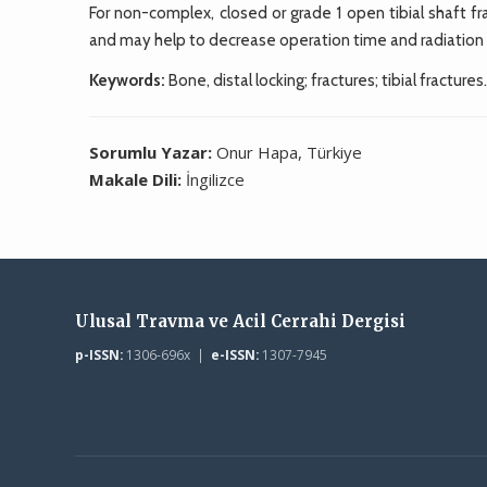
For non-complex, closed or grade 1 open tibial shaft frac
and may help to decrease operation time and radiation
Keywords:
Bone, distal locking; fractures; tibial fractures
Sorumlu Yazar:
Onur Hapa, Türkiye
Makale Dili:
İngilizce
Ulusal Travma ve Acil Cerrahi Dergisi
p-ISSN:
1306-696x |
e-ISSN:
1307-7945