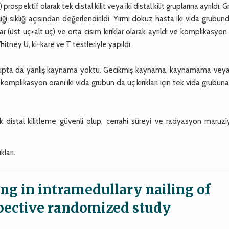
rospektif olarak tek distal kilit veya iki distal kilit gruplarına ayrıldı. G
 sıklığı açısından değerlendirildi. Yirmi dokuz hasta iki vida grubun
 (üst uç+alt uç) ve orta cisim kırıklar olarak ayrıldı ve komplikasyon s
tney U, ki-kare ve T testleriyle yapıldı.
İki grupta da yanlış kaynama yoktu. Gecikmiş kaynama, kaynamama vey
, komplikasyon oranı iki vida grubun da uç kırıkları için tek vida grubun
k distal kilitleme güvenli olup, cerrahi süreyi ve radyasyon maruzi
kları.
ing in intramedullary nailing of
ospective randomized study