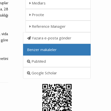
Medlars
ruplar
da, 28
Procite
ıklığı
Reference Manager
a vida
Yazara e-posta gönder
a göre
Benzer makaleler
yetini
PubMed
Google Scholar