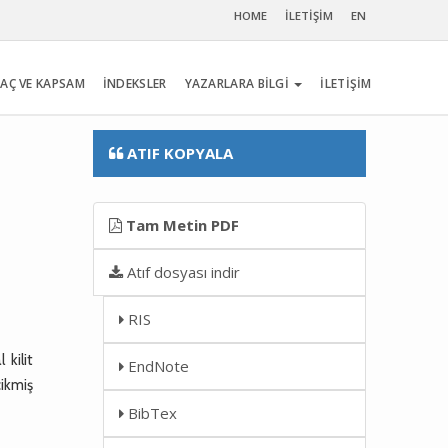
HOME
İLETİŞİM
EN
AÇ VE KAPSAM
İNDEKSLER
YAZARLARA BİLGİ
İLETİŞİM
ATIF KOPYALA
Tam Metin PDF
Atıf dosyası indir
RIS
 kilit
EndNote
cikmiş
BibTex