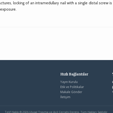
tures, locking of an intramedullary nail with a single distal screw is
 exposure.
.
Hızlı Bağlantılar
Yayın Kurulu
Etik ve Politikalar
Makale Gönder
İletişim
Telif Hakkı © 2026 Ulusal Travma ve Acil Cerrahi Dergisi. Tüm Hakları Saklıdır.