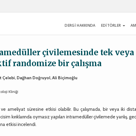
DERGİ HAKKINDA
EDİTÖRLER
AM
tramedüller çivilemesinde tek veya
ektif randomize bir çalışma
ent Çelebi, Dağhan Doğruyol, Ali Biçimoğlu
oji Kliniği
e ameliyat süresine etkisi olabilir. Bu çalışmada, bir veya iki distal
ia cisim kırıklarında oymasız yapılan intramedüller çivilemede yanlış, ge
a etkisi incelendi.