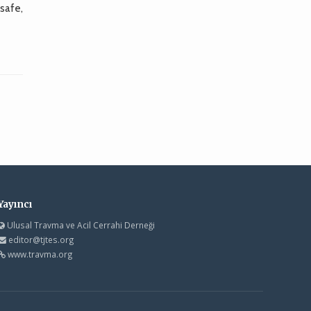
 safe,
Yayıncı
Ulusal Travma ve Acil Cerrahi Derneği
editor@tjtes.org
www.travma.org