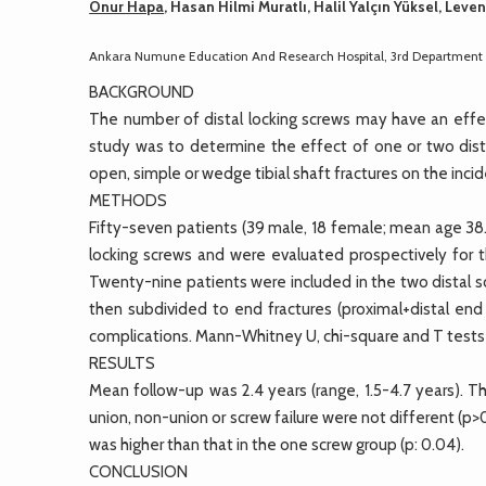
Onur Hapa
, Hasan Hilmi Muratlı, Halil Yalçın Yüksel, Lev
Ankara Numune Education And Research Hospital, 3rd Department
BACKGROUND
The number of distal locking screws may have an effec
study was to determine the effect of one or two dista
open, simple or wedge tibial shaft fractures on the inci
METHODS
Fifty-seven patients (39 male, 18 female; mean age 38
locking screws and were evaluated prospectively for t
Twenty-nine patients were included in the two distal s
then subdivided to end fractures (proximal+distal end
complications. Mann-Whitney U, chi-square and T tests w
RESULTS
Mean follow-up was 2.4 years (range, 1.5-4.7 years). 
union, non-union or screw failure were not different (p>
was higher than that in the one screw group (p: 0.04).
CONCLUSION