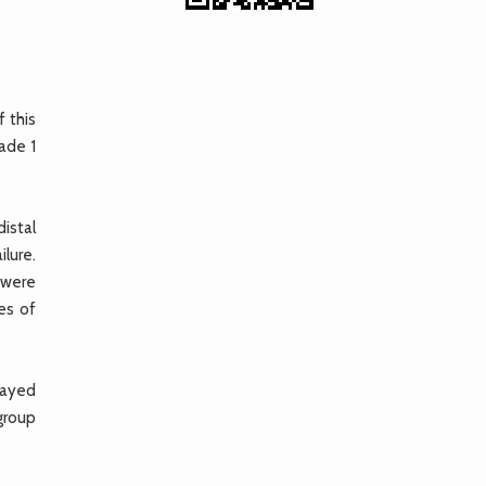
 this
ade 1
istal
lure.
s were
es of
layed
 group