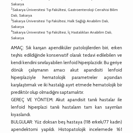
Sakarya
2
Sakarya Üniversitesi Tıp Fakültesi, Gastroenteroloji Cerrahisi Bilim
Dalı, Sakarya
3
Sakarya Üniversitesi Tıp Fakültesi, Halk Sağlığı Anabilim Dalı,
Sakarya
4
Sakarya Üniversitesi Tıp Fakültesi, İç Hastalıkları Anabilim Dalı,
Sakarya
AMAÇ: Sık karışan apendiküler patolojilerden biri, erken
teşhis edildiğinde konservatif olarak tedavi edilebilen ve
kendi kendini sınırlayabilen lenfoid hiperplazidir. Bu geriye
dönük çalışmanın amacı akut apandisiti lenfoid
hiperplaziyle hematolojik parametreler açısından
karşılaştırmak ve iki hastalığı ayırt etmede hematolojik bir
prediktör olup olmadığını saptamaktır.
GEREÇ VE YÖNTEM: Akut apandisit tanılı hastalar ile
lenfoid hiperplazi tanılı hastaların tam kan sayımları
kıyaslandı.
BULGULAR: Yüz doksan beş hastaya (118 erkek/77 kadın)
apendektomi yapıldı. Histopatolojik incelemede 161