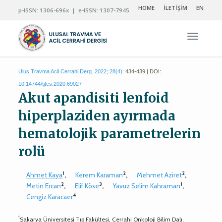
HOME
İLETİŞİM
EN
p-ISSN: 1306-696x | e-ISSN: 1307-7945
Navigas
Ulus Travma Acil Cerrahi Derg. 2022; 28(4):
434-439 | DOI:
10.14744/tjtes.2020.69027
Akut apandisiti lenfoid
hiperplaziden ayırmada
hematolojik parametrelerin
rolü
1
2
2
Ahmet Kaya
,
Kerem Karaman
,
Mehmet Aziret
,
2
3
1
Metin Ercan
,
Elif Köse
,
Yavuz Selim Kahraman
,
4
Cengiz Karacaer
1
Sakarya Üniversitesi Tıp Fakültesi, Cerrahi Onkoloji Bilim Dalı,