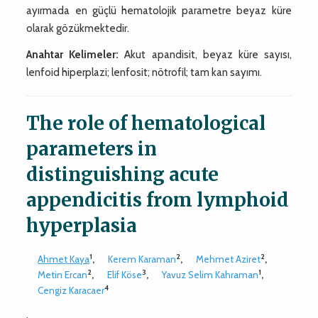
ayırmada en güçlü hematolojik parametre beyaz küre
olarak gözükmektedir.
Anahtar Kelimeler:
Akut apandisit, beyaz küre sayısı,
lenfoid hiperplazi; lenfosit; nötrofil; tam kan sayımı.
The role of hematological
parameters in
distinguishing acute
appendicitis from lymphoid
hyperplasia
1
2
2
Ahmet Kaya
,
Kerem Karaman
,
Mehmet Aziret
,
2
3
1
Metin Ercan
,
Elif Köse
,
Yavuz Selim Kahraman
,
4
Cengiz Karacaer