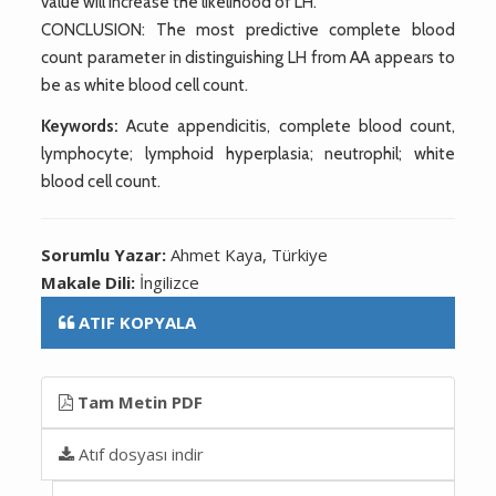
value will increase the likelihood of LH.
CONCLUSION: The most predictive complete blood
count parameter in distinguishing LH from AA appears to
be as white blood cell count.
Keywords:
Acute appendicitis, complete blood count,
lymphocyte; lymphoid hyperplasia; neutrophil; white
blood cell count.
Sorumlu Yazar:
Ahmet Kaya, Türkiye
Makale Dili:
İngilizce
ATIF KOPYALA
Tam Metin PDF
Atıf dosyası indir