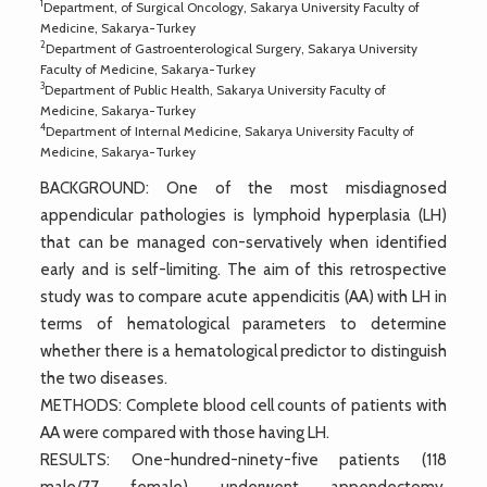
1
Department, of Surgical Oncology, Sakarya University Faculty of
Medicine, Sakarya-Turkey
2
Department of Gastroenterological Surgery, Sakarya University
Faculty of Medicine, Sakarya-Turkey
3
Department of Public Health, Sakarya University Faculty of
Medicine, Sakarya-Turkey
4
Department of Internal Medicine, Sakarya University Faculty of
Medicine, Sakarya-Turkey
BACKGROUND: One of the most misdiagnosed
appendicular pathologies is lymphoid hyperplasia (LH)
that can be managed con-servatively when identified
early and is self-limiting. The aim of this retrospective
study was to compare acute appendicitis (AA) with LH in
terms of hematological parameters to determine
whether there is a hematological predictor to distinguish
the two diseases.
METHODS: Complete blood cell counts of patients with
AA were compared with those having LH.
RESULTS: One-hundred-ninety-five patients (118
male/77 female) underwent appendectomy.