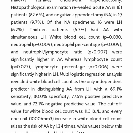
Histopathological examination re-vealed acute AA in 161
patients (82.6%), and negative appendectomy (NA) in 19
patients (9.7%). Of the NA specimens, 16 were LH
(8.2%). Thirteen patients (6.7%) had AA with
simultaneous LH. White blood cell count (p=0.030,
neutrophil (p=0.009), neutrophil per-centage (p=0.009),
and neutrophil/lymphocyte ratio (p=0.007) were
significantly higher in AA whereas lymphocyte count
(p=0.027), lymphocyte percentage (p=0.006) were
significantly higher in LH. Multi logistic regression analysis
revealed white blood cell count as the only independent
predictor in distinguishing AA from LH with a 69.1%
sensitivity, 80.0% specificity, 77.5% positive predictive
value, and 72.1% negative predictive value. The cut-off
value for white blood cell count was 11.3 Ku/L, and every
one unit (1000/mm3) increase in white blood cell count
raises the risk of AA by 1.24 times, while values below this