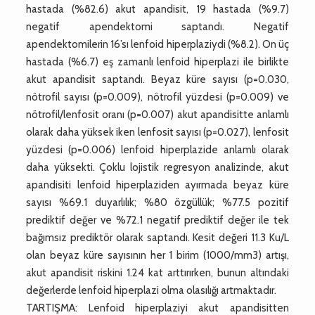
hastada (%82.6) akut apandisit, 19 hastada (%9.7)
negatif apendektomi saptandı. Negatif
apendektomilerin 16’sı lenfoid hiperplaziydi (%8.2). On üç
hastada (%6.7) eş zamanlı lenfoid hiperplazi ile birlikte
akut apandisit saptandı. Beyaz küre sayısı (p=0.030,
nötrofil sayısı (p=0.009), nötrofil yüzdesi (p=0.009) ve
nötrofil/lenfosit oranı (p=0.007) akut apandisitte anlamlı
olarak daha yüksek iken lenfosit sayısı (p=0.027), lenfosit
yüzdesi (p=0.006) lenfoid hiperplazide anlamlı olarak
daha yüksekti. Çoklu lojistik regresyon analizinde, akut
apandisiti lenfoid hiperplaziden ayırmada beyaz küre
sayısı %69.1 duyarlılık; %80 özgüllük; %77.5 pozitif
prediktif değer ve %72.1 negatif prediktif değer ile tek
bağımsız prediktör olarak saptandı. Kesit değeri 11.3 Ku/L
olan beyaz küre sayısının her 1 birim (1000/mm3) artışı,
akut apandisit riskini 1.24 kat arttırırken, bunun altındaki
değerlerde lenfoid hiperplazi olma olasılığı artmaktadır.
TARTIŞMA: Lenfoid hiperplaziyi akut apandisitten