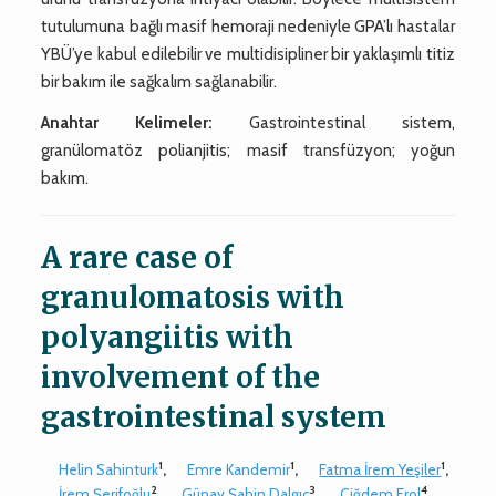
tutulumuna bağlı masif hemoraji nedeniyle GPA’lı hastalar
YBÜ’ye kabul edilebilir ve multidisipliner bir yaklaşımlı titiz
bir bakım ile sağkalım sağlanabilir.
Anahtar Kelimeler:
Gastrointestinal sistem,
granülomatöz polianjitis; masif transfüzyon; yoğun
bakım.
A rare case of
granulomatosis with
polyangiitis with
involvement of the
gastrointestinal system
1
1
1
Helin Sahinturk
,
Emre Kandemir
,
Fatma İrem Yeşiler
,
2
3
4
İrem Şerifoğlu
,
Günay Şahin Dalgıç
,
Çiğdem Erol
,