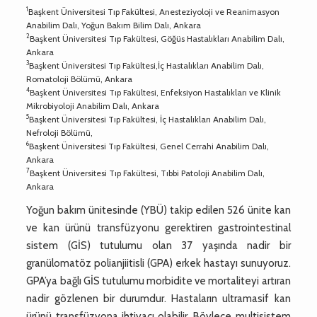
1
Başkent Üniversitesi Tıp Fakültesi, Anesteziyoloji ve Reanimasyon
Anabilim Dalı, Yoğun Bakım Bilim Dalı, Ankara
2
Başkent Üniversitesi Tıp Fakültesi, Göğüs Hastalıkları Anabilim Dalı,
Ankara
3
Başkent Üniversitesi Tıp Fakültesi,İç Hastalıkları Anabilim Dalı,
Romatoloji Bölümü, Ankara
4
Başkent Üniversitesi Tıp Fakültesi, Enfeksiyon Hastalıkları ve Klinik
Mikrobiyoloji Anabilim Dalı, Ankara
5
Başkent Üniversitesi Tıp Fakültesi, İç Hastalıkları Anabilim Dalı,
Nefroloji Bölümü,
6
Başkent Üniversitesi Tıp Fakültesi, Genel Cerrahi Anabilim Dalı,
Ankara
7
Başkent Üniversitesi Tıp Fakültesi, Tıbbi Patoloji Anabilim Dalı,
Ankara
Yoğun bakım ünitesinde (YBÜ) takip edilen 526 ünite kan
ve kan ürünü transfüzyonu gerektiren gastrointestinal
sistem (GİS) tutulumu olan 37 yaşında nadir bir
granülomatöz polianjiitisli (GPA) erkek hastayı sunuyoruz.
GPA’ya bağlı GİS tutulumu morbidite ve mortaliteyi artıran
nadir gözlenen bir durumdur. Hastaların ultramasif kan
ürünü transfüzyona ihtiyacı olabilir. Böylece multisistem