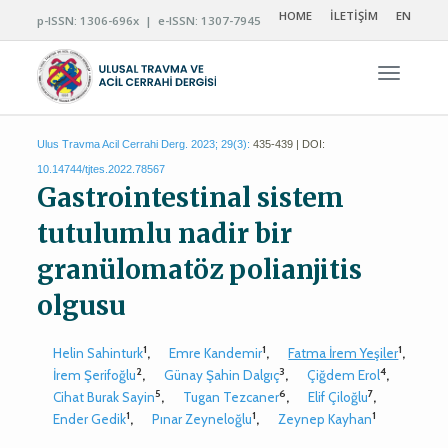
HOME
İLETİŞİM
EN
p-ISSN: 1306-696x | e-ISSN: 1307-7945
Navigas
Ulus Travma Acil Cerrahi Derg. 2023; 29(3):
435-439 | DOI:
10.14744/tjtes.2022.78567
Gastrointestinal sistem
tutulumlu nadir bir
granülomatöz polianjitis
olgusu
1
1
1
Helin Sahinturk
,
Emre Kandemir
,
Fatma İrem Yeşiler
,
2
3
4
İrem Şerifoğlu
,
Günay Şahin Dalgıç
,
Çiğdem Erol
,
5
6
7
Cihat Burak Sayin
,
Tugan Tezcaner
,
Elif Çiloğlu
,
1
1
1
Ender Gedik
,
Pınar Zeyneloğlu
,
Zeynep Kayhan