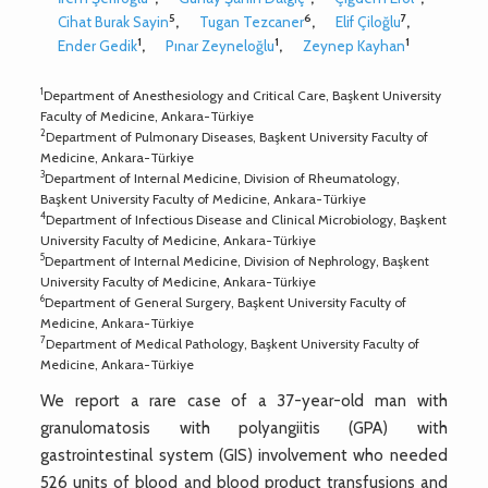
5
6
7
Cihat Burak Sayin
,
Tugan Tezcaner
,
Elif Çiloğlu
,
1
1
1
Ender Gedik
,
Pınar Zeyneloğlu
,
Zeynep Kayhan
1
Department of Anesthesiology and Critical Care, Başkent University
Faculty of Medicine, Ankara-Türkiye
2
Department of Pulmonary Diseases, Başkent University Faculty of
Medicine, Ankara-Türkiye
3
Department of Internal Medicine, Division of Rheumatology,
Başkent University Faculty of Medicine, Ankara-Türkiye
4
Department of Infectious Disease and Clinical Microbiology, Başkent
University Faculty of Medicine, Ankara-Türkiye
5
Department of Internal Medicine, Division of Nephrology, Başkent
University Faculty of Medicine, Ankara-Türkiye
6
Department of General Surgery, Başkent University Faculty of
Medicine, Ankara-Türkiye
7
Department of Medical Pathology, Başkent University Faculty of
Medicine, Ankara-Türkiye
We report a rare case of a 37-year-old man with
granulomatosis with polyangiitis (GPA) with
gastrointestinal system (GIS) involvement who needed
526 units of blood and blood product transfusions and