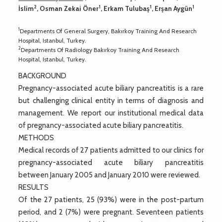
2
1
1
1
İslim
, Osman Zekai Öner
, Erkam Tulubaş
, Erşan Aygün
1
Departments Of General Surgery, Bakırkoy Training And Research
Hospital, Istanbul, Turkey.
2
Departments Of Radiology Bakırkoy Training And Research
Hospital, Istanbul, Turkey.
BACKGROUND
Pregnancy-associated acute biliary pancreatitis is a rare
but challenging clinical entity in terms of diagnosis and
management. We report our institutional medical data
of pregnancy-associated acute biliary pancreatitis.
METHODS
Medical records of 27 patients admitted to our clinics for
pregnancy-associated acute biliary pancreatitis
between January 2005 and January 2010 were reviewed.
RESULTS
Of the 27 patients, 25 (93%) were in the post-partum
period, and 2 (7%) were pregnant. Seventeen patients