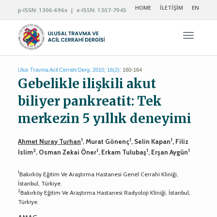
HOME
İLETİŞİM
EN
p-ISSN: 1306-696x | e-ISSN: 1307-7945
Navigas
Ulus Travma Acil Cerrahi Derg. 2010; 16(2):
160-164
Gebelikle ilişkili akut
biliyer pankreatit: Tek
merkezin 5 yıllık deneyimi
1
1
1
Ahmet Nuray Turhan
, Murat Gönenç
, Selin Kapan
, Filiz
2
1
1
1
İslim
, Osman Zekai Öner
, Erkam Tulubaş
, Erşan Aygün
1
Bakırköy Eğitim Ve Araştırma Hastanesi Genel Cerrahi Kliniği,
İstanbul, Türkiye.
2
Bakırköy Eğitim Ve Araştırma Hastanesi Radyoloji Kliniği, İstanbul,
Türkiye.