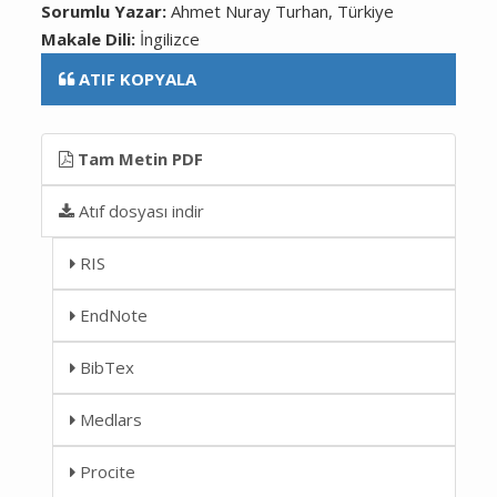
Sorumlu Yazar:
Ahmet Nuray Turhan, Türkiye
Makale Dili:
İngilizce
ATIF KOPYALA
Tam Metin PDF
Atıf dosyası indir
RIS
EndNote
BibTex
Medlars
Procite