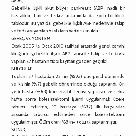
AMAÇ
Gebelikle ilişkili akut biliyer pankreatit (ABP) nadir bir
hastalıktır, tanı ve tedavi anlamında da zorlu bir klinik
tablodur. Bu yazıda, gebelikle ilişkili ABP nedeniyle takip
ve tedavisi yapılan hastaların verileri sunuldu.
GEREÇ VE YÖNTEM
Ocak 2005 ile Ocak 2010 tarihleri arasında genel cerrahi
kliniğinde gebelikle ilişkili ABP tanısı ile takip ve tedavisi
yapılan 27 hastanın tıbbi kayıtları gözden geçirildi.
BULGULAR
Toplam 27 hastadan 25’inin (%93) puerperal dönemde
ve ikisinin (%7) gebelik döneminde olduğu saptandı. On
yedi hasta (%63) konservatif tedavi yapılarak ve sekiz
hafta sonra kolesistektomi işlemi uygulanmak üzere
taburcu edilirken, 10 hastaya (%37) ilk başvuruları
sırasında taburcu edilmeden önce kolesistektomi
uygulanmıştır. Ölüm oranı %3 (n=1) olarak saptanmıştır.
SONUÇ