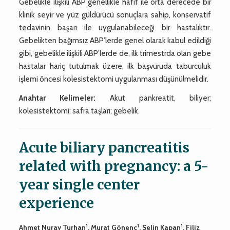
Gebelikle ilişkili ABP genellikle hafif ile orta derecede bir
klinik seyir ve yüz güldürücü sonuçlara sahip, konservatif
tedavinin başarı ile uygulanabileceği bir hastalıktır.
Gebelikten bağımsız ABP’lerde genel olarak kabul edildiği
gibi, gebelikle ilişkili ABP’lerde de, ilk trimestrda olan gebe
hastalar hariç tutulmak üzere, ilk başvuruda taburculuk
işlemi öncesi kolesistektomi uygulanması düşünülmelidir.
Anahtar Kelimeler:
Akut pankreatit, biliyer;
kolesistektomi; safra taşları; gebelik.
Acute biliary pancreatitis
related with pregnancy: a 5-
year single center
experience
1
1
1
Ahmet Nuray Turhan
, Murat Gönenç
, Selin Kapan
, Filiz