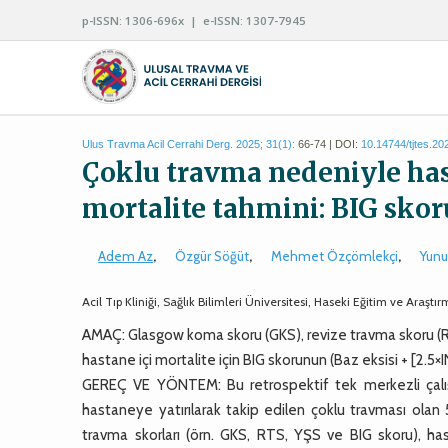
p-ISSN: 1306-696x | e-ISSN: 1307-7945
Ulus Travma Acil Cerrahi Derg. 2025; 31(1):
66-74 | DOI:
10.14744/tjtes.2
Çoklu travma nedeniyle has
mortalite tahmini: BIG skor
Adem Az
,
Özgür Söğüt
,
Mehmet Özçömlekçi
,
Yun
Acil Tıp Kliniği, Sağlık Bilimleri Üniversitesi, Haseki Eğitim ve Araşt
AMAÇ: Glasgow koma skoru (GKS), revize travma skoru (RT
hastane içi mortalite için BIG skorunun (Baz eksisi + [2.5×
GEREÇ VE YÖNTEM: Bu retrospektif tek merkezli çalış
hastaneye yatırılarak takip edilen çoklu travması olan 5
travma skorları (örn. GKS, RTS, YŞS ve BIG skoru), hasta