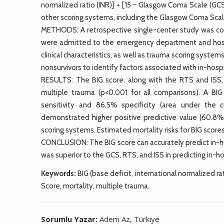
normalized ratio (INR)] + [15 – Glasgow Coma Scale (GCS)
other scoring systems, including the Glasgow Coma Scale
METHODS: A retrospective single-center study was con
were admitted to the emergency department and hos
clinical characteristics, as well as trauma scoring syste
nonsurvivors to identify factors associated with in-hospi
RESULTS: The BIG score, along with the RTS and ISS, 
multiple trauma (p<0.001 for all comparisons). A BI
sensitivity and 86.5% specificity (area under the 
demonstrated higher positive predictive value (60.8
scoring systems. Estimated mortality risks for BIG scor
CONCLUSION: The BIG score can accurately predict in-hosp
was superior to the GCS, RTS, and ISS in predicting in-ho
Keywords:
BIG (base deficit, international normalized r
Score, mortality, multiple trauma.
Sorumlu Yazar:
Adem Az, Türkiye