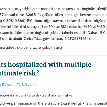
ması olan yetişkinlerde mortalitenin bağımsız bir öngörücüsüydü
7.7 duyarlılık ve %86.5 özgüllükle ölüm oranı için kesme noktası 
lığı 0.808-0.886). BIG skoru, diğer travma skorlarından daha büyük p
mini ölüm riski, sırasıyla 15 ve 20 olan BIG skorları için %50 ve %80 id
ane içi ölüm oranını doğru bir şekilde tahmin edebilir. Dahası, BIG
'den üstündü (ClinicalTrials.gov numarası, NCT06574464).
nma şiddeti skoru mortalite, çoklu travma
lts hospitalized with multiple
stimate risk?
us Doğan
,
Tarık Akdemir
aseki Training and Research Hospital, Istanbul-Türkiye
ive performance of the BIG score (base deficit + [2.5 × internat