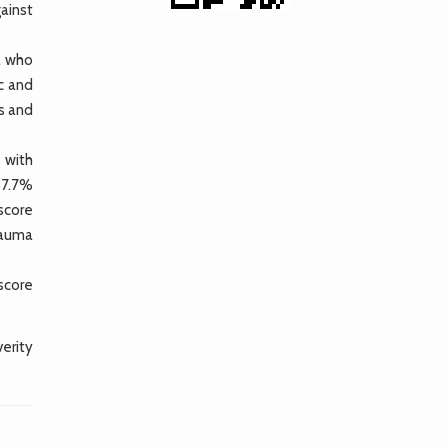
gainst
a who
c and
rs and
 with
67.7%
score
rauma
 score
verity