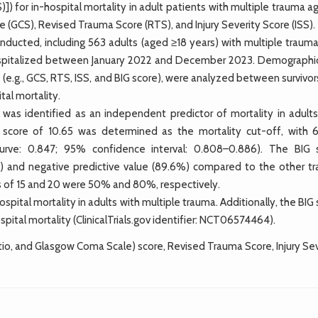
]) for in-hospital mortality in adult patients with multiple trauma a
 (GCS), Revised Trauma Score (RTS), and Injury Severity Score (ISS).
ducted, including 563 adults (aged ≥18 years) with multiple traum
pitalized between January 2022 and December 2023. Demographi
ms (e.g., GCS, RTS, ISS, and BIG score), were analyzed between survivo
tal mortality.
was identified as an independent predictor of mortality in adults
G score of 10.65 was determined as the mortality cut-off, with 
curve: 0.847; 95% confidence interval: 0.808–0.886). The BIG 
%) and negative predictive value (89.6%) compared to the other t
es of 15 and 20 were 50% and 80%, respectively.
ital mortality in adults with multiple trauma. Additionally, the BIG
spital mortality (ClinicalTrials.gov identifier: NCT06574464).
atio, and Glasgow Coma Scale) score, Revised Trauma Score, Injury Se