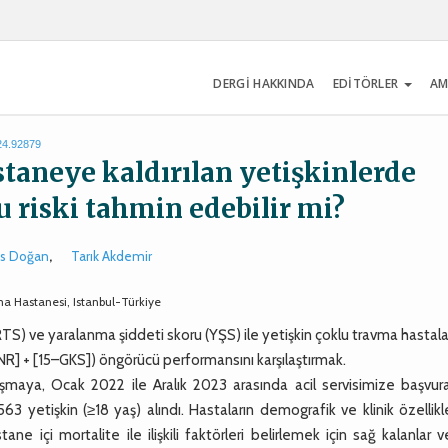
DERGİ HAKKINDA
EDİTÖRLER
AM
024.92879
taneye kaldırılan yetişkinlerde
u riski tahmin edebilir mi?
us Doğan
,
Tarık Akdemir
ırma Hastanesi, Istanbul-Türkiye
S) ve yaralanma şiddeti skoru (YŞS) ile yetişkin çoklu travma hastal
INR] + [15–GKS]) öngörücü performansını karşılaştırmak.
maya, Ocak 2022 ile Aralık 2023 arasında acil servisimize başvur
63 yetişkin (≥18 yaş) alındı. Hastaların demografik ve klinik özellikl
ne içi mortalite ile ilişkili faktörleri belirlemek için sağ kalanlar 