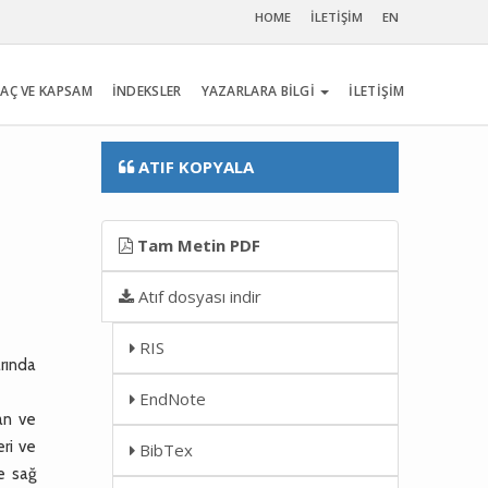
HOME
İLETİŞİM
EN
AÇ VE KAPSAM
İNDEKSLER
YAZARLARA BİLGİ
İLETİŞİM
ATIF KOPYALA
Tam Metin PDF
Atıf dosyası indir
RIS
arında
EndNote
an ve
eri ve
BibTex
ve sağ