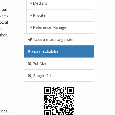
Medlars
 (tüm
Procite
olarak
ozitif
Reference Manager
i.
 skoru
Yazara e-posta gönder
Benzer makaleler
PubMed
Google Scholar
ional