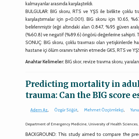
kalmayanlar arasında karşılaştırıldı.
BULGULAR: BIG skoru, RTS ve YŞS ile birlikte çoklu trav
karşılaştırmalar için p<0.001). BIG skoru için 10.65, %6
belirlenmiştir (eğri altındaki alan 0.847, %95 güven ara
(%60.8) ve negatif (%89.6) öngörü değerlerine sahipti. Tah
SONUÇ: BIG skoru, çoklu travması olan yetişkinlerde hast
hastane içi ölüm oranını tahmin etmede GKS, RTS ve YŞS
Anahtar Kelimeler:
BIG skor, revize travma skoru, yarala
Predicting mortality in adu
trauma: Can the BIG score e
Adem Az
,
Özgür Söğüt
,
Mehmet Özçömlekçi
,
Yun
Department of Emergency Medicine, University of Health Sciences, H
BACKGROUND: This study aimed to compare the predict