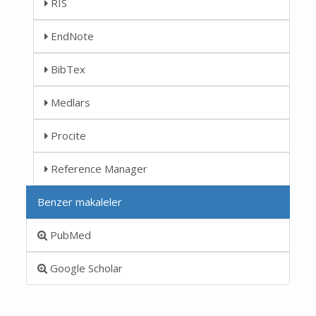
RIS
EndNote
BibTex
Medlars
Procite
Reference Manager
Benzer makaleler
PubMed
Google Scholar