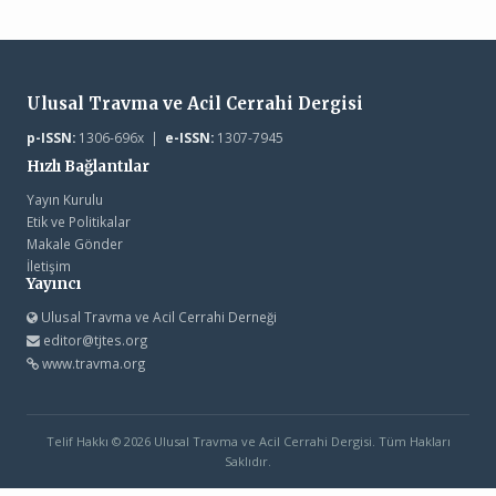
Ulusal Travma ve Acil Cerrahi Dergisi
p-ISSN:
1306-696x |
e-ISSN:
1307-7945
Hızlı Bağlantılar
Yayın Kurulu
Etik ve Politikalar
Makale Gönder
İletişim
Yayıncı
Ulusal Travma ve Acil Cerrahi Derneği
editor@tjtes.org
www.travma.org
Telif Hakkı © 2026 Ulusal Travma ve Acil Cerrahi Dergisi. Tüm Hakları
Saklıdır.