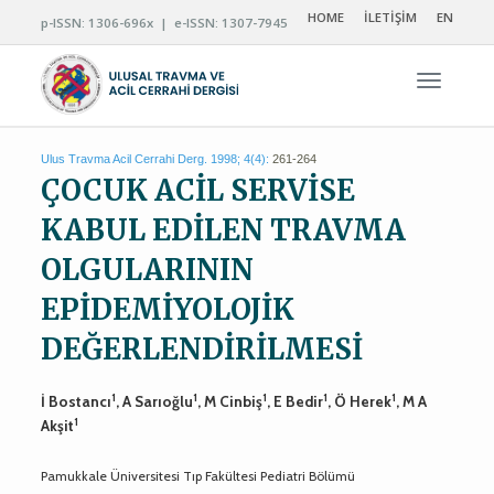
HOME
İLETİŞİM
EN
p-ISSN: 1306-696x | e-ISSN: 1307-7945
Navigas
Ulus Travma Acil Cerrahi Derg. 1998; 4(4):
261-264
ÇOCUK ACİL SERVİSE
KABUL EDİLEN TRAVMA
OLGULARININ
EPİDEMİYOLOJİK
DEĞERLENDİRİLMESİ
1
1
1
1
1
İ Bostancı
, A Sarıoğlu
, M Cinbiş
, E Bedir
, Ö Herek
, M A
1
Akşit
Pamukkale Üniversitesi Tıp Fakültesi Pediatri Bölümü