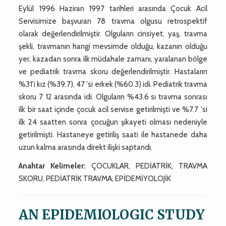
Eylül 1996 Haziran 1997 tarihleri arasında Çocuk Acil
Servisimize başvuran 78 travma olgusu retrospektif
olarak değerlendirilmiştir. Olguların cinsiyet, yaş, travma
şekli, travmanın hangi mevsimde olduğu, kazanın olduğu
yer, kazadan sonra ilk müdahale zamanı, yaralanan bölge
ve pediatrik travma skoru değerlendirilmiştir. Hastaların
%31'i kız (%39.7), 47 'si erkek (%60.3) idi. Pediatrik travma
skoru 7 12 arasında idi. Olguların %43.6 sı travma sonrası
ilk bir saat içinde çocuk acil servise getirilmişti ve %7.7 'si
ilk 24 saatten sonra çocuğun şikayeti olması nedeniyle
getirilmişti. Hastaneye getiriliş saati ile hastanede daha
uzun kalma arasında direkt ilişki saptandı.
Anahtar Kelimeler:
ÇOCUKLAR, PEDİATRİK, TRAVMA
SKORU, PEDİATRİK TRAVMA, EPİDEMİYOLOJİK
AN EPIDEMIOLOGIC STUDY