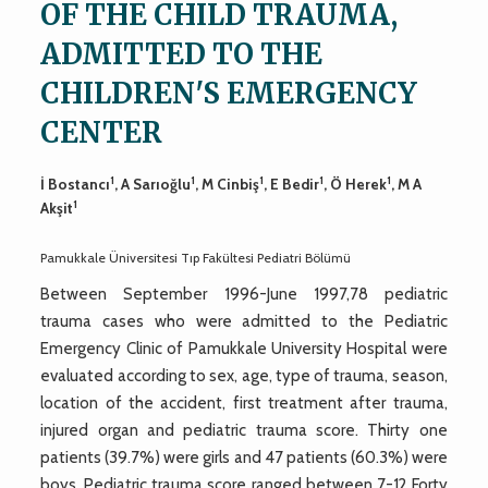
OF THE CHILD TRAUMA,
ADMITTED TO THE
CHILDREN'S EMERGENCY
CENTER
1
1
1
1
1
İ Bostancı
, A Sarıoğlu
, M Cinbiş
, E Bedir
, Ö Herek
, M A
1
Akşit
Pamukkale Üniversitesi Tıp Fakültesi Pediatri Bölümü
Between September 1996-June 1997,78 pediatric
trauma cases who were admitted to the Pediatric
Emergency Clinic of Pamukkale University Hospital were
evaluated according to sex, age, type of trauma, season,
location of the accident, first treatment after trauma,
injured organ and pediatric trauma score. Thirty one
patients (39.7%) were girls and 47 patients (60.3%) were
boys. Pediatric trauma score ranged between 7-12 Forty