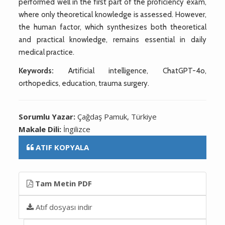
performed well in the first part of the proficiency exam,
where only theoretical knowledge is assessed. However,
the human factor, which synthesizes both theoretical
and practical knowledge, remains essential in daily
medical practice.
Keywords:
Artificial intelligence, ChatGPT-4o,
orthopedics, education, trauma surgery.
Sorumlu Yazar:
Çağdaş Pamuk, Türkiye
Makale Dili:
İngilizce
ATIF KOPYALA
Tam Metin PDF
Atıf dosyası indir