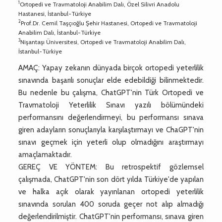
1
Ortopedi ve Travmatoloji Anabilim Dalı, Özel Silivri Anadolu
Hastanesi, İstanbul-Türkiye
2
Prof.Dr. Cemil Taşçıoğlu Şehir Hastanesi, Ortopedi ve Travmatoloji
Anabilim Dalı, İstanbul-Türkiye
3
Nişantaşı Üniversitesi, Ortopedi ve Travmatoloji Anabilim Dalı,
İstanbul-Türkiye
AMAÇ: Yapay zekanın dünyada birçok ortopedi yeterlilik
sınavında başarılı sonuçlar elde edebildiği bilinmektedir.
Bu nedenle bu çalışma, ChatGPT'nin Türk Ortopedi ve
Travmatoloji Yeterlilik Sınavı yazılı bölümündeki
performansını değerlendirmeyi, bu performansı sınava
giren adayların sonuçlarıyla karşılaştırmayı ve ChaGPT'nin
sınavı geçmek için yeterli olup olmadığını araştırmayı
amaçlamaktadır.
GEREÇ VE YÖNTEM: Bu retrospektif gözlemsel
çalışmada, ChatGPT'nin son dört yılda Türkiye'de yapılan
ve halka açık olarak yayınlanan ortopedi yeterlilik
sınavında sorulan 400 soruda geçer not alıp almadığı
değerlendirilmiştir. ChatGPT'nin performansı, sınava giren