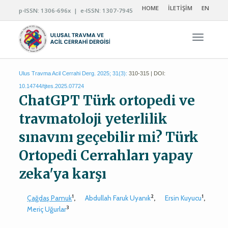
HOME
İLETİŞİM
EN
p-ISSN: 1306-696x | e-ISSN: 1307-7945
Navigas
Ulus Travma Acil Cerrahi Derg. 2025; 31(3):
310-315 | DOI:
10.14744/tjtes.2025.07724
ChatGPT Türk ortopedi ve
travmatoloji yeterlilik
sınavını geçebilir mi? Türk
Ortopedi Cerrahları yapay
zeka'ya karşı
1
2
1
Çağdaş Pamuk
,
Abdullah Faruk Uyanık
,
Ersin Kuyucu
,
3
Meriç Uğurlar