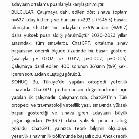
adayların ortalama puanlarıyla karşılaştırılmıştır.
BULGULAR: Çalışmaya dahil edilen dört sınava toplam
n=627 aday katılmış ve bunların n=292'si (%46.5) başarılı
olmuştur. ChatGPT'nin adayların n=619'undan (%98.7)
daha yüksek puan aldığı görülmüştür. 2020-2023 yılları
arasındaki tüm sınavlarda ChatGPT, ortalama sınav
başarısının önemli ölçüde üzerinde bir başarı gösterdi
(sırasıyla p= 0.012, p= 0.012, p=0.002, p=0.005).
Çalışmaya dahil edilen 400 sorunun 36'sının (%9) şekil
içeren sorulardan oluştuğu görüldü.
SONUÇ: Bu, Türkiye'de yapılan ortopedi yeterlilik
sınavında ChatGPT performansını değerlendirmek için
yapılan ilk çalışmadır. Çalışmamızda, ChatGPT'nin Türk
ortopedi ve travmatoloji yeterlilik yazılı sınavında yüksek
başarı gösterdiği ve sınava giren adayların büyük
çoğunluğundan (%98.7) daha yüksek puanlar aldığı
görüldü. ChatGPT, yalnızca teorik bilginin ölçüldüğü
yeterlilik sınavının ilk bölümünde başarılı oldu. Ancak teorik