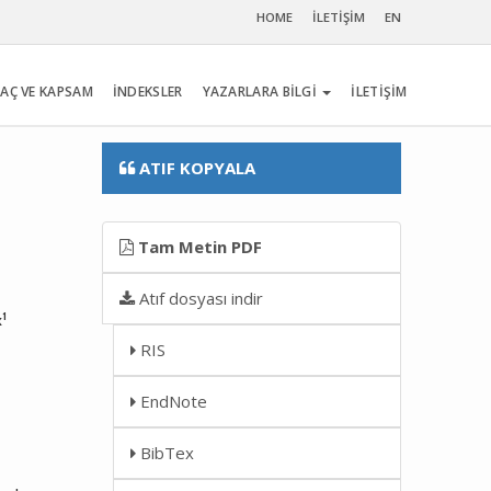
HOME
İLETİŞİM
EN
AÇ VE KAPSAM
İNDEKSLER
YAZARLARA BİLGİ
İLETİŞİM
ATIF KOPYALA
Tam Metin PDF
Atıf dosyası indir
1
k
RIS
EndNote
BibTex