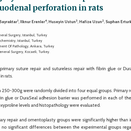
duodenal perforation in rats
1
4
3
2
 Bayraktar
, Ilknur Erenler
, Huseyin Ustun
, Hafize Uzun
, Suphan Ertur
eral Surgery, Istanbul, Turkey
chemistry, Istanbul, Turkey
tment Of Pathology, Ankara, Turkey
neral Surgery, Kocaeli, Turkey.
imary suture repair and sutureless repair with fibrin glue or Dur
in rats.
n 250-300g were randomly divided into four equal groups. Primary re
brin glue or DuraSeal adhesion barrier was performed in each of the
roxyproline levels and histopathology were evaluated.
mary repair and omentoplasty groups were significantly higher than 
e no significant differences between the experimental groups rega