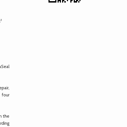
1
k
aSeal
pair,
 four
in the
rding