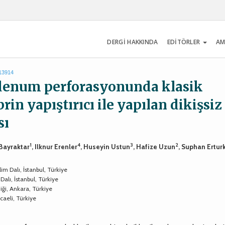
DERGİ HAKKINDA
EDİTÖRLER
AM
.13914
odenum perforasyonunda klasik
brin yapıştırıcı ile yapılan dikişsiz
sı
1
4
3
2
 Bayraktar
, Ilknur Erenler
, Huseyin Ustun
, Hafize Uzun
, Suphan Ertur
im Dalı, İstanbul, Türkiye
Dalı, İstanbul, Türkiye
iği, Ankara, Türkiye
caeli, Türkiye