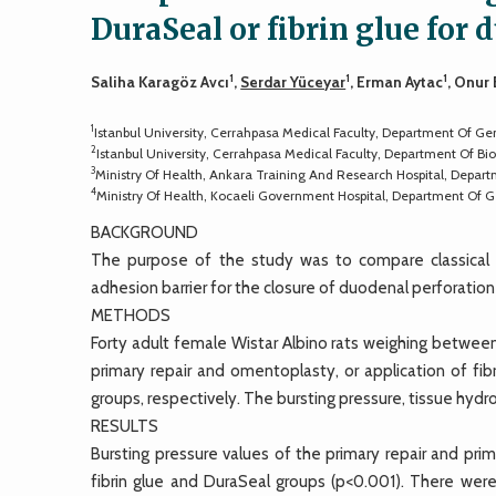
DuraSeal or fibrin glue for 
1
1
1
Saliha Karagöz Avcı
,
Serdar Yüceyar
, Erman Aytac
, Onur
1
Istanbul University, Cerrahpasa Medical Faculty, Department Of Gen
2
Istanbul University, Cerrahpasa Medical Faculty, Department Of Bio
3
Ministry Of Health, Ankara Training And Research Hospital, Depar
4
Ministry Of Health, Kocaeli Government Hospital, Department Of Ge
BACKGROUND
The purpose of the study was to compare classical pr
adhesion barrier for the closure of duodenal perforation 
METHODS
Forty adult female Wistar Albino rats weighing betwee
primary repair and omentoplasty, or application of fi
groups, respectively. The bursting pressure, tissue hyd
RESULTS
Bursting pressure values of the primary repair and pri
fibrin glue and DuraSeal groups (p<0.001). There wer