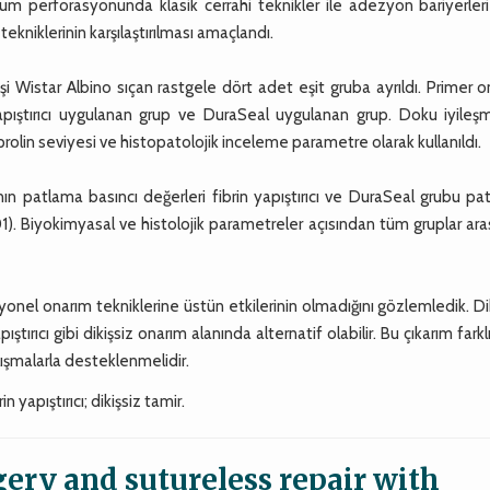
m perforasyonunda klasik cerrahi teknikler ile adezyon bariyerleri
tekniklerinin karşılaştırılması amaçlandı.
dişi Wistar Albino sıçan rastgele dört adet eşit gruba ayrıldı. Primer 
pıştırıcı uygulanan grup ve DuraSeal uygulanan grup. Doku iyileşm
olin seviyesi ve histopatolojik inceleme parametre olarak kullanıldı.
ın patlama basıncı değerleri fibrin yapıştırıcı ve DuraSeal grubu p
1). Biyokimyasal ve histolojik parametreler açısından tüm gruplar ar
yonel onarım tekniklerine üstün etkilerinin olmadığını gözlemledik. Di
ştırıcı gibi dikişsiz onarım alanında alternatif olabilir. Bu çıkarım farkl
lışmalarla desteklenmelidir.
yapıştırıcı; dikişsiz tamir.
gery and sutureless repair with