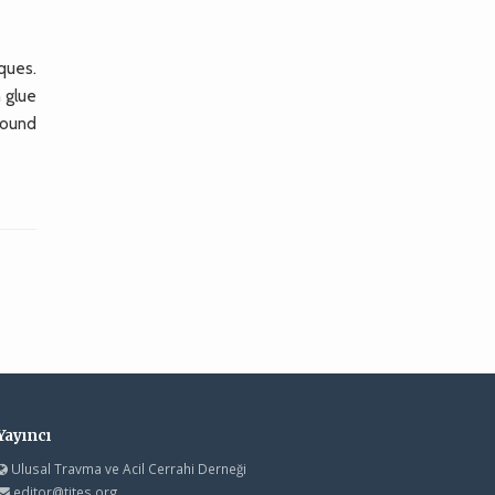
ques.
n glue
wound
Yayıncı
Ulusal Travma ve Acil Cerrahi Derneği
editor@tjtes.org