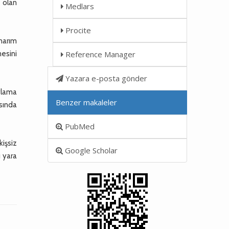
 olan
Medlars
Procite
onarım
esini
Reference Manager
Yazara e-posta gönder
atlama
Benzer makaleler
asında
PubMed
kişsiz
Google Scholar
ı yara