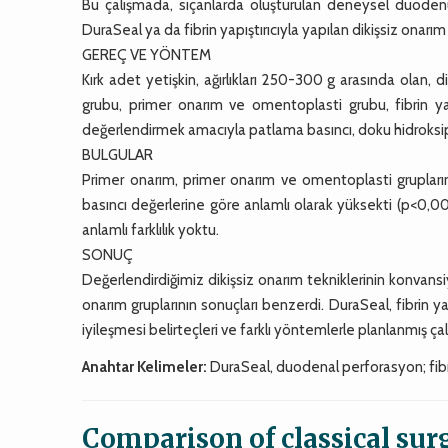
Bu çalışmada, sıçanlarda oluşturulan deneysel duodenu
DuraSeal ya da fibrin yapıştırıcıyla yapılan dikişsiz onarım 
GEREÇ VE YÖNTEM
Kırk adet yetişkin, ağırlıkları 250-300 g arasında olan, 
grubu, primer onarım ve omentoplasti grubu, fibrin ya
değerlendirmek amacıyla patlama basıncı, doku hidroksipr
BULGULAR
Primer onarım, primer onarım ve omentoplasti grupların
basıncı değerlerine göre anlamlı olarak yüksekti (p<0,00
anlamlı farklılık yoktu.
SONUÇ
Değerlendirdiğimiz dikişsiz onarım tekniklerinin konvansi
onarım gruplarının sonuçları benzerdi. DuraSeal, fibrin yapı
iyileşmesi belirteçleri ve farklı yöntemlerle planlanmış ça
Anahtar Kelimeler:
DuraSeal, duodenal perforasyon; fibrin 
Comparison of classical sur