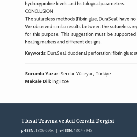
hydroxyproline levels and histological parameters.
CONCLUSION
The sutureless methods (Fibrin glue, DuraSeal) have no
We observed similar results between the sutureless repa
for this purpose. This suggestion must be supporte
healing markers and different designs.
Keywords:
DuraSeal, duodenal perforation; fibrin glue; s
Sorumlu Yazar:
Serdar Yüceyar, Türkiye
Makale Dili:
İngilizce
Ulusal Travma ve Acil Cerrahi Dergisi
p-ISSN:
1306-696x |
e-ISSN:
1307-7945