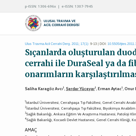
p-ISSN: 1306-696x | e-ISSN: 1307-7945
Ulus Travma Acil Cerrahi Derg. 2011; 17(1):
9-13 | DOI:
10.5505/tjtes.2011
Sıçanlarda oluşturulan du
cerrahi ile DuraSeal ya da fi
onarımların karşılaştırılma
1
1
1
Saliha Karagöz Avcı
,
Serdar Yüceyar
, Erman Aytac
, Onur
1
İstanbul Üniversitesi, Cerrahpaşa Tıp Fakültesi, Genel Cerrahi Anabil
2
İstanbul Üniversitesi, Cerrahpaşa Tıp Fakültesi, Biyokimya Anabilim 
3
Sağlık Bakanlığı, Ankara Eğitim Ve Araştırma Hastanesi, Patoloji Klin
4
Sağlık Bakanlığı, Kocaeli Devlet Hastanesi, Genel Cerrahi Kliniği, Ko
AMAÇ