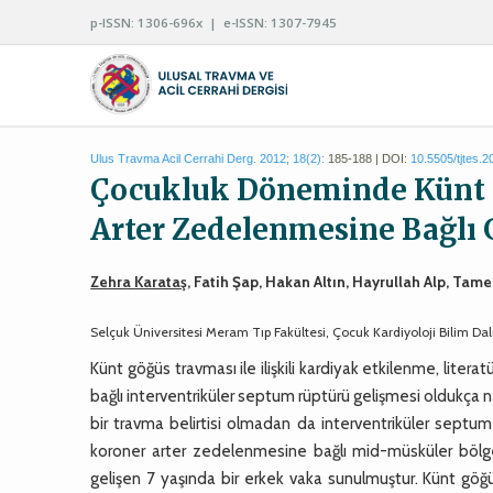
p-ISSN: 1306-696x | e-ISSN: 1307-7945
Ulus Travma Acil Cerrahi Derg. 2012; 18(2):
185-188 | DOI:
10.5505/tjtes.
Çocukluk Döneminde Künt 
Arter Zedelenmesine Bağlı 
Zehra Karataş
, Fatih Şap, Hakan Altın, Hayrullah Alp, Tam
Selçuk Üniversitesi Meram Tıp Fakültesi, Çocuk Kardiyoloji Bilim Dal
Künt göğüs travması ile ilişkili kardiyak etkilenme, litera
bağlı interventriküler septum rüptürü gelişmesi oldukça 
bir travma belirtisi olmadan da interventriküler septum
koroner arter zedelenmesine bağlı mid-müsküler bölg
gelişen 7 yaşında bir erkek vaka sunulmuştur. Künt gö