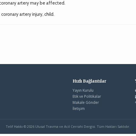
 coronary artery may be affected.
coronary artery injury, child.
Hızlı Bağlantılar
Yayın Kurulu
Etik ve Politikalar
Makale Gönder
İletişim
Telif Hakkı © 2026 Ulusal Travma ve Acil Cerrahi Dergisi. Tüm Hakları Saklıdır.