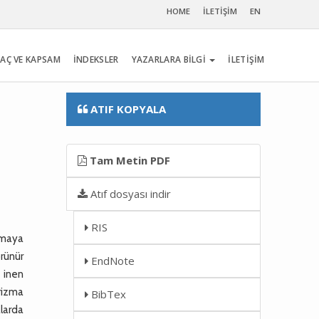
HOME
İLETİŞİM
EN
AÇ VE KAPSAM
İNDEKSLER
YAZARLARA BİLGİ
İLETİŞİM
ATIF KOPYALA
Tam Metin PDF
Atıf dosyası indir
RIS
avmaya
örünür
EndNote
n inen
rizma
BibTex
larda