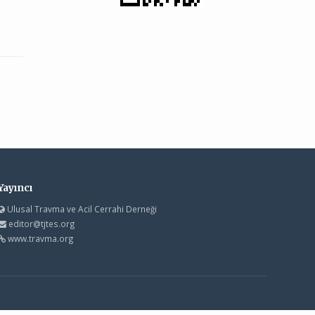
Yayıncı
Ulusal Travma ve Acil Cerrahi Derneği
editor@tjtes.org
www.travma.org