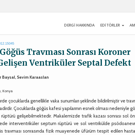
DERGİ HAKKINDA
EDİTÖRLER
AM
2012.15045
Göğüs Travması Sonrası Koroner
Gelişen Ventriküler Septal Defekt
er Baysal, Sevim Karaaslan
ı, Konya
türde çocuklarda genellikle vaka sunumları şeklinde bildirilmiştir ve tr
nadirdir. Çocuklarda göğüs kafesi yapılarının esnek olması nedeniyle g
 rüptürü gelişebilmektedir. Makalemizde trafik kazası sonrası sol ö
ede interventriküler septum rüptürü ve sol ventrikülde psödoanev
ğüs travması sonrasında fizik muayenede üfürüm tespit edilen hasta