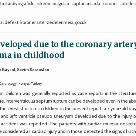
rokardiyografide iskemi bulguları saptananlarda koroner arterler
tal defekt, koroner arter zedelenmesi, çocuk.
eveloped due to the coronary arter
auma in childhood
er Baysal, Sevim Karaaslan
Cardiology, Konya, Turkey
n children was generally reported as case reports in the literatur
rare. Interventricular septum rupture can be developed even in the a
 the chest structure in children. In the present report; a 7 year-old bo
n and left ventricle pseudo aneurysm developed due to the injury o
fic accident was reported. The patients with cardiac murmur detect
 considered as cardiac injury and in those detected the signs of is