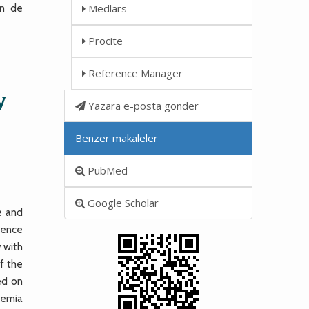
Medlars
in de
Procite
Reference Manager
y
Yazara e-posta gönder
Benzer makaleler
PubMed
Google Scholar
e and
bsence
y with
f the
ed on
chemia