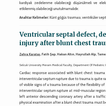
kardiyak zedelenme olabileceği düşünülmeli ve elekt
etkilenmiş olabileceği unutulmamalıdır.
Anahtar Kelimeler:
Künt göğüs travması, ventriküler sep
Ventricular septal defect, d
injury after blunt chest tr
Zehra Karataş
, Fatih Şap, Hakan Altın, Hayrullah Alp, Tam
Selcuk University Meram Medical Faculty, Department Of Pediatric 
Cardiac response associated with blunt chest trauma i
interventricular septum rupture due to trauma is quite 
of visible signs of a trauma because of the flexibility of
interventricular septum rupture at mid-muscular regio
left anterior descending coronary artery after a traf
physical examination after a blunt chest trauma must be