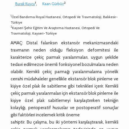
1
2
Burak Kuşcu
,
Kaan Gürbüz
1
Özel Bandırma Royal Hastanesi, Ortopedi Ve Travmatoloji, Balıkesir-
Türkiye
2
Kayseri Şehir Eğitim Ve Araştırma Hastanesi, Ortopedi Ve
Travmatoloji, Kayseri-Türkiye
AMAÇ: Distal falanksın ekstansör mekanizmasındaki
travmanın neden olduğu fleksiyon deformitesi ile
karakterize çekiç parmak yaralanmaları, uygun şekilde
tedavi edilmezse önemli fonksiyonel bozulmalara neden
olabilir. Kemikli çekiç parmağı yaralanmalarına yönelik
cerrahi müdahaleler genellikle ekstansör blok pinleme ve
kişiye özel plak ile sabitleme gibi teknikleri içerir. Kemikli
çekiç parmak yaralanmaları için ekstansör blok pinleme ile
kişiye özel plak sabitlemeyi karşılaştırırken tekniğin
kolaylığı, perioperatif hususlar ve postoperatif sonuçlar
gibi faktörleri incelemek kritik öneme
sahiptir. Bu çalışma, bu iki yöntemi karşılaştırarak, kemikli