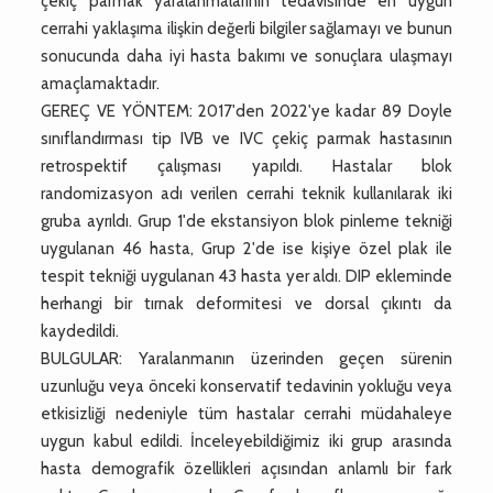
çekiç parmak yaralanmalarının tedavisinde en uygun
cerrahi yaklaşıma ilişkin değerli bilgiler sağlamayı ve bunun
sonucunda daha iyi hasta bakımı ve sonuçlara ulaşmayı
amaçlamaktadır.
GEREÇ VE YÖNTEM: 2017'den 2022'ye kadar 89 Doyle
sınıflandırması tip IVB ve IVC çekiç parmak hastasının
retrospektif çalışması yapıldı. Hastalar blok
randomizasyon adı verilen cerrahi teknik kullanılarak iki
gruba ayrıldı. Grup 1'de ekstansiyon blok pinleme tekniği
uygulanan 46 hasta, Grup 2'de ise kişiye özel plak ile
tespit tekniği uygulanan 43 hasta yer aldı. DIP ekleminde
herhangi bir tırnak deformitesi ve dorsal çıkıntı da
kaydedildi.
BULGULAR: Yaralanmanın üzerinden geçen sürenin
uzunluğu veya önceki konservatif tedavinin yokluğu veya
etkisizliği nedeniyle tüm hastalar cerrahi müdahaleye
uygun kabul edildi. İnceleyebildiğimiz iki grup arasında
hasta demografik özellikleri açısından anlamlı bir fark