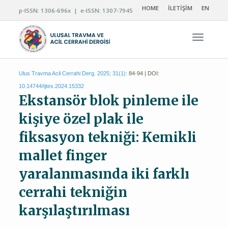
HOME
İLETİŞİM
EN
p-ISSN: 1306-696x | e-ISSN: 1307-7945
Navigas
Ulus Travma Acil Cerrahi Derg. 2025; 31(1):
84-94 | DOI:
10.14744/tjtes.2024.15332
Ekstansör blok pinleme ile
kişiye özel plak ile
fiksasyon tekniği: Kemikli
mallet finger
yaralanmasında iki farklı
cerrahi tekniğin
karşılaştırılması