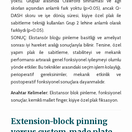
yoktu. Gruplar arasında Crawford sınıflaması ve ağrı
skorları açısından anlamlı fark yoktu (p>0.05), ancak Q-
DASH skoru ve işe dönüş süresi, kişiye özel plak ile
sabitleme tekniği kullanılan Grup 2 lehine anlamlı olarak
farklıydı (p<0.05).
SONUÇ: Ekstansör bloğu pinleme basitliği ve ameliyat
sonrası iyi hareket aralığı sonuçlarıyla bilinir. Tersine, özel
yapım plak ile sabitleme, stabiliteyi ve mekanik
performansı artırarak genel fonksiyonel iyileşmeyi olumlu
yönde etkiler. Bu teknikler arasındaki seçim işlem kolaylığı,
perioperatif gereksinimler, mekanik etkinlik ve
postoperatif fonksiyonel sonuçlara dayanmalıdır.
Anahtar Kelimeler:
Ekstansor blok pinleme, fonksiyonel
sonuçlar, kemikli mallet finger, kişiye özel plak fiksasyon.
Extension-block pinning
versus custom-made plate