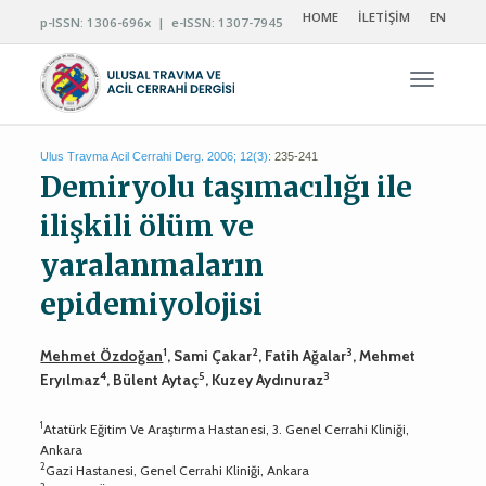
HOME
İLETİŞİM
EN
p-ISSN: 1306-696x | e-ISSN: 1307-7945
Navigas
Ulus Travma Acil Cerrahi Derg. 2006; 12(3):
235-241
Demiryolu taşımacılığı ile
ilişkili ölüm ve
yaralanmaların
epidemiyolojisi
1
2
3
Mehmet Özdoğan
, Sami Çakar
, Fatih Ağalar
, Mehmet
4
5
3
Eryılmaz
, Bülent Aytaç
, Kuzey Aydınuraz
1
Atatürk Eğitim Ve Araştırma Hastanesi, 3. Genel Cerrahi Kliniği,
Ankara
2
Gazi Hastanesi, Genel Cerrahi Kliniği, Ankara