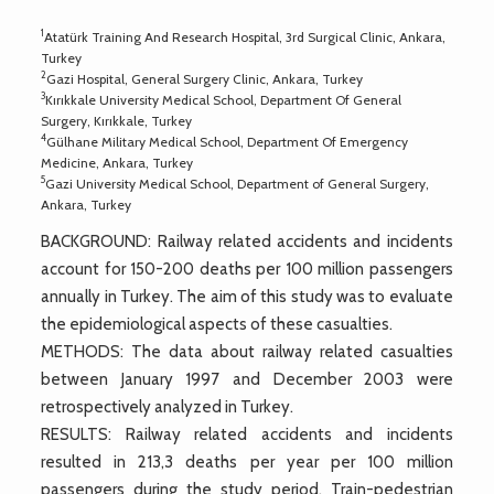
1
Atatürk Training And Research Hospital, 3rd Surgical Clinic, Ankara,
Turkey
2
Gazi Hospital, General Surgery Clinic, Ankara, Turkey
3
Kırıkkale University Medical School, Department Of General
Surgery, Kırıkkale, Turkey
4
Gülhane Military Medical School, Department Of Emergency
Medicine, Ankara, Turkey
5
Gazi University Medical School, Department of General Surgery,
Ankara, Turkey
BACKGROUND: Railway related accidents and incidents
account for 150-200 deaths per 100 million passengers
annually in Turkey. The aim of this study was to evaluate
the epidemiological aspects of these casualties.
METHODS: The data about railway related casualties
between January 1997 and December 2003 were
retrospectively analyzed in Turkey.
RESULTS: Railway related accidents and incidents
resulted in 213,3 deaths per year per 100 million
passengers during the study period. Train-pedestrian