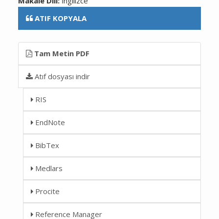
Makale Dili:
İngilizce
ATIF KOPYALA
Tam Metin PDF
Atıf dosyası indir
RIS
EndNote
BibTex
Medlars
Procite
Reference Manager