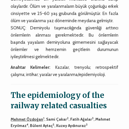
olaylardır. Ölüm ve yaralanmaların büyük çoğunluğu erkek
cinsiyette ve 25-60 yaş grubunda görülmüştür. En fazla
ölüm ve yaralanma yaz döneminde meydana gelmiştir.
SONUÇ: Demiryolu taşımacılığında güvenliği arttırıcı
önlemlerin alınması gerekmektedir. Bu önlemlerin
başında yayaların demiryoluna girmemesini sağlayacak
önlemler ve hemzemin geçitlerin durumunun
iyileştirilmesi gelmektedir.
Anahtar Kelimeler:
Kazalar, trenyolu; retrospektif
çalışma; intihar; yaralar ve yaralanma/epidemiyoloji.
The epidemiology of the
railway related casualties
1
2
3
Mehmet Özdoğan
, Sami Çakar
, Fatih Ağalar
, Mehmet
4
5
3
Eryılmaz
, Bülent Aytaç
, Kuzey Aydınuraz