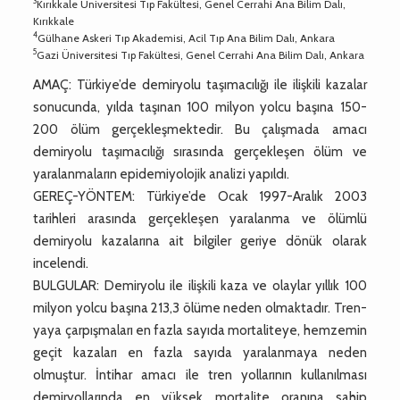
3
Kırıkkale Üniversitesi Tıp Fakültesi, Genel Cerrahi Ana Bilim Dalı,
Kırıkkale
4
Gülhane Askeri Tıp Akademisi, Acil Tıp Ana Bilim Dalı, Ankara
5
Gazi Üniversitesi Tıp Fakültesi, Genel Cerrahi Ana Bilim Dalı, Ankara
AMAÇ: Türkiye’de demiryolu taşımacılığı ile ilişkili kazalar
sonucunda, yılda taşınan 100 milyon yolcu başına 150-
200 ölüm gerçekleşmektedir. Bu çalışmada amacı
demiryolu taşımacılığı sırasında gerçekleşen ölüm ve
yaralanmaların epidemiyolojik analizi yapıldı.
GEREÇ-YÖNTEM: Türkiye’de Ocak 1997-Aralık 2003
tarihleri arasında gerçekleşen yaralanma ve ölümlü
demiryolu kazalarına ait bilgiler geriye dönük olarak
incelendi.
BULGULAR: Demiryolu ile ilişkili kaza ve olaylar yıllık 100
milyon yolcu başına 213,3 ölüme neden olmaktadır. Tren-
yaya çarpışmaları en fazla sayıda mortaliteye, hemzemin
geçit kazaları en fazla sayıda yaralanmaya neden
olmuştur. İntihar amacı ile tren yollarının kullanılması
demiryollarında en yüksek mortalite oranına sahip