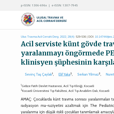
p-ISSN: 1306-696x | e-ISSN: 1307-7945
Ulus Travma Acil Cerrahi Derg. 2022; 28(4):
529-536 | DOI:
10.14744/tjtes
Acil serviste künt gövde t
yaralanmayı öngörmede PEC
klinisyen şüphesinin karşıl
1
2
2
Sevinç Taş Çaylak
,
Elif Yaka
,
Serkan Yilmaz
,
Nure
1
Gebze Fatih Devlet Hastanesi, Acil Tıp Kliniği, Kocaeli
2
Kocaeli Üniversitesi Tıp Fakültesi, Acil Tıp Anabilim Dalı, Kocaeli
AMAÇ: Çocuklarda künt travma sonrası yaralanmaları ta
radyasyon ma-ruziyetini azaltmak için The Pediatr
yaralanma için düşük riskli çocukları tanımlamak amacıyla