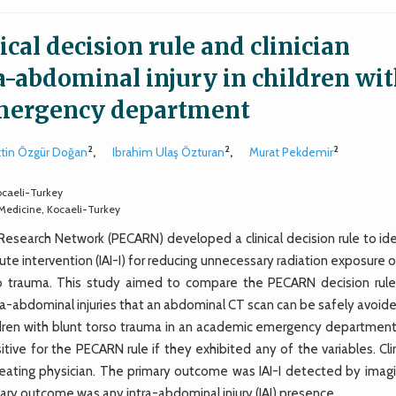
al decision rule and clinician
ra-abdominal injury in children wi
 emergency department
2
2
2
ttin Özgür Doğan
,
Ibrahim Ulaş Özturan
,
Murat Pekdemir
ocaeli-Turkey
 Medicine, Kocaeli-Turkey
earch Network (PECARN) developed a clinical decision rule to ide
acute intervention (IAI-I) for reducing unnecessary radiation exposure 
 trauma. This study aimed to compare the PECARN decision rule
 intra-abdominal injuries that an abdominal CT scan can be safely avoid
ldren with blunt torso trauma in an academic emergency department
ve for the PECARN rule if they exhibited any of the variables. Clin
reating physician. The primary outcome was IAI-I detected by imagi
ary outcome was any intra-abdominal injury (IAI) presence.