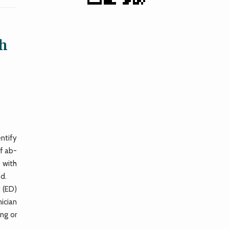
th
ntify
of ab-
 with
ed.
 (ED)
ician
ng or