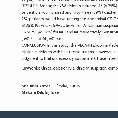
RESULTS: Among the 768 children included, 48 (6.25%) 
tervention. Four hundred and fifty-three (59%) childr
232 patients would have undergone abdominal CT. The
81.25% (95% CI=66.9–90.56%) for IAI. Clinician suspi
CI=81.79–98.37%) for IAI-I and IAI, respectively. Sensitivit
(p=0.5) and IAI (p=0.146).
CONCLUSION: In this study, the PECARN abdominal rule a
injuries in children with blunt torso trauma. However, o
judgment to limit unnecessary abdominal CT use in pedia
Keywords:
Clinical decision rule, clinician suspicion, c
Sorumlu Yazar:
Elif Yaka, Türkiye
Makale Dili:
İngilizce