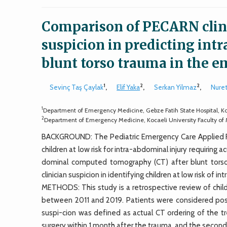
Comparison of PECARN clinic
suspicion in predicting int
blunt torso trauma in the
1
2
2
Sevinç Taş Çaylak
,
Elif Yaka
,
Serkan Yilmaz
,
Nure
1
Department of Emergency Medicine, Gebze Fatih State Hospital, K
2
Department of Emergency Medicine, Kocaeli University Faculty of
BACKGROUND: The Pediatric Emergency Care Applied Res
children at low risk for intra-abdominal injury requiring 
dominal computed tomography (CT) after blunt torso
clinician suspicion in identifying children at low risk of
METHODS: This study is a retrospective review of chi
between 2011 and 2019. Patients were considered positi
suspi-cion was defined as actual CT ordering of the t
surgery within 1 month after the trauma, and the second