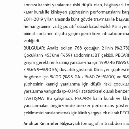
sonrası karıniçi yaralanma riski düşük olan, bilgisayarl
karar kuralı ile klinisyen şüphesinin performanslarını 
2011–2019 yılları arasında künt gövde travması ile başvu
herhangi birinin varlığı pozitif olarak kabul edildi. Klin
birincil sonlanım ölçütü girişim gerektiren intraabdomi
varlığı idi.
BULGULAR: Analiz edilen 768 çocuğun 21’inin (%2.73) 
Çocukların 453’üne (%59) abdominal BT çekildi. PECARN 
girişim gerektiren karıniçi yaralan-ma için %90.48 (%95
= %66.9–%90.56) duyarlılık gösterdi. Klinisyen şüphesi ise
öngörme için %100 (%95 GA = %80.76–%100) ve %93.75 
şüphesinin karıniçi yaralanma için düşük riskli çocuk
yaralanma varlığında (p=0.146) istatistiksel olarak benzer
TARTIŞMA: Bu çalışmada PECARN karın kuralı ve klinis
yaralanmaları öngör-mede benzer performans gösterdi
çekilmesini sınırlandırmak için klinik yargıya ek olarak PEC
Anahtar Kelimeler:
Bilgisayarlı tomografi, intraabdominal 