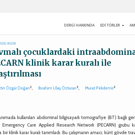
DERGİ HAKKINDA
EDİTÖRLER
AM
.2020.40156
ravmalı çocuklardaki intraabdomin
ARN klinik karar kuralı ile
aştırılması
2
2
2
ttin Özgür Doğan
,
Ibrahim Ulaş Özturan
,
Murat Pekdemir
nımada kullanılan abdominal bilgisayarlı tomografiye (BT) bağlı ger
ic Emergency Care Applied Research Network (PECARN) grubu kar
 bir klinik karar kuralı tanımladı. Bu çalışmanın amacı; künt gövde tr