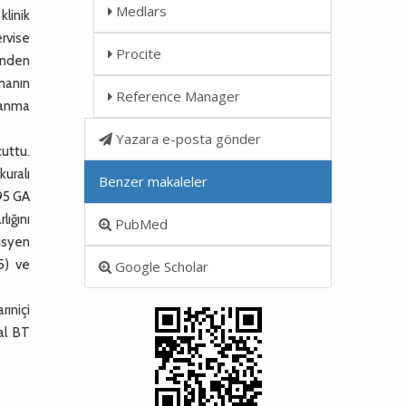
Medlars
klinik
ervise
Procite
rinden
şmanın
Reference Manager
alanma
Yazara e-posta gönder
uttu.
kuralı
Benzer makaleler
%95 GA
lığını
PubMed
isyen
5) ve
Google Scholar
ıniçi
al BT