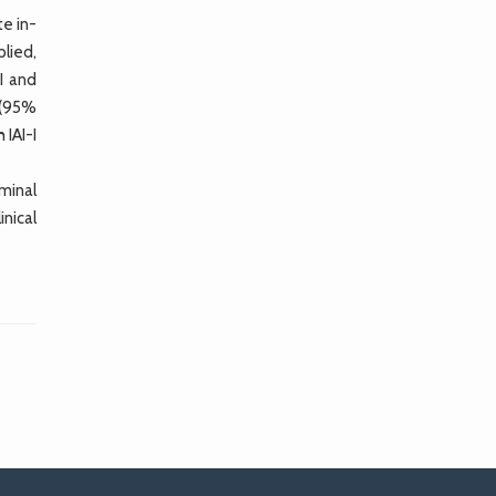
e in-
lied,
I and
 (95%
 IAI-I
ominal
inical