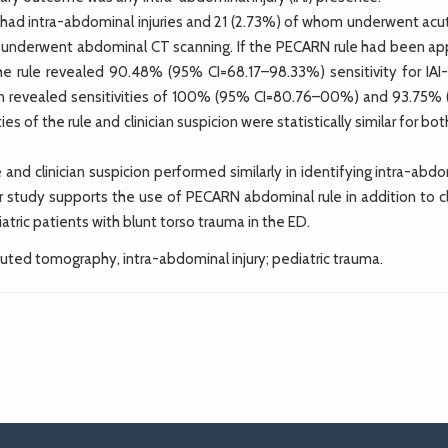
had intra-abdominal injuries and 21 (2.73%) of whom underwent acut
en underwent abdominal CT scanning. If the PECARN rule had been app
 rule revealed 90.48% (95% CI=68.17–98.33%) sensitivity for IAI-
cion revealed sensitivities of 100% (95% CI=80.76–00%) and 93.75%
ies of the rule and clinician suspicion were statistically similar for both
nd clinician suspicion performed similarly in identifying intra-abd
ur study supports the use of PECARN abdominal rule in addition to cl
tric patients with blunt torso trauma in the ED.
omputed tomography, intra-abdominal injury; pediatric trauma.