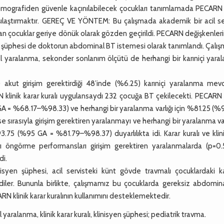
ı tomografiden güvenle kaçınılabilecek çocukları tanımlamada PECARN 
karşılaştırmaktır. GEREÇ VE YÖNTEM: Bu çalışmada akademik bir acil s
ran çocuklar geriye dönük olarak gözden geçirildi. PECARN değişkenle
isyen şüphesi de doktorun abdominal BT istemesi olarak tanımlandı. Çalı
nal yaralanma, sekonder sonlanım ölçütü de herhangi bir karıniçi yar
akut girişim gerektirdiği 48’inde (%6.25) karıniçi yaralanma mevc
klinik karar kuralı uygulansaydı 232 çocuğa BT çekilecekti. PECARN 
 GA = %68.17–%98.33) ve herhangi bir yaralanma varlığı için %81.25 (
 sırasıyla girişim gerektiren yaralanmayı ve herhangi bir yaralanma var
(%95 GA = %81.79–%98.37) duyarlılıkta idi. Karar kuralı ve klin
ları öngörme performansları girişim gerektiren yaralanmalarda (p=0.
di.
yen şüphesi, acil servisteki künt gövde travmalı çocuklardaki kar
ler. Bununla birlikte, çalışmamız bu çocuklarda gereksiz abdomin
ARN klinik karar kuralının kullanımını desteklemektedir.
yaralanma, klinik karar kuralı, klinisyen şüphesi; pediatrik travma.