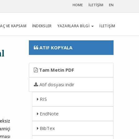
HOME
İLETİŞİM
EN
AÇ VE KAPSAM
İNDEKSLER
YAZARLARA BİLGİ
İLETİŞİM
ATIF KOPYALA
al
Tam Metin PDF
Atıf dosyası indir
RIS
EndNote
eksiz
BibTex
ıniçi
avması