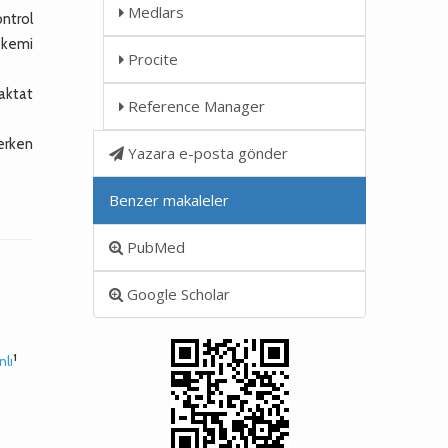
Medlars
ontrol
iskemi
Procite
laktat
Reference Manager
erken
Yazara e-posta gönder
Benzer makaleler
PubMed
Google Scholar
1
nlı