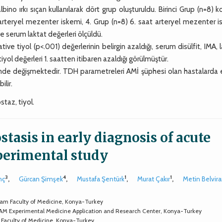
 ırkı sıçan kullanılarak dört grup oluşturuldu. Birinci Grup (n=8) k
 arteryel mezenter iskemi, 4. Grup (n=8) 6. saat arteryel mezenter 
 ve serum laktat değerleri ölçüldü.
e tiyol (p<.001) değerlerinin belirgin azaldığı, serum disülfit, IMA, 
tiyol değerleri 1. saatten itibaren azaldığı görülmüştür.
 değişmektedir. TDH parametreleri AMİ şüphesi olan hastalarda 
ilir.
taz, tiyol.
stasis in early diagnosis of acute
perimental study
3
4
1
1
nç
,
Gürcan Şimşek
,
Mustafa Şentürk
,
Murat Çakır
,
Metin Belvira
ram Faculty of Medicine, Konya-Turkey
AM Experimental Medicine Application and Research Center, Konya-Turkey
 Faculty of Medicine, Konya-Turkey