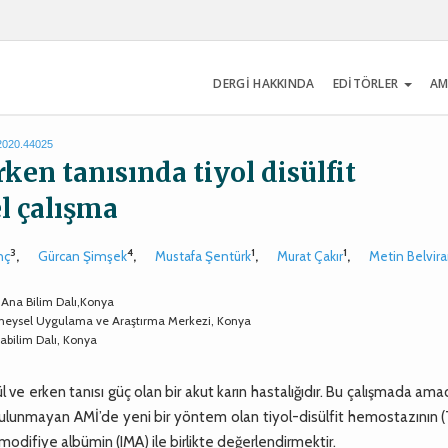
DERGİ HAKKINDA
EDİTÖRLER
AM
.2020.44025
en tanısında tiyol disülfit
l çalışma
3
4
1
1
nç
,
Gürcan Şimşek
,
Mustafa Şentürk
,
Murat Çakır
,
Metin Belvira
 Ana Bilim Dalı,Konya
eneysel Uygulama ve Araştırma Merkezi, Konya
abilim Dalı, Konya
e erken tanısı güç olan bir akut karın hastalığıdır. Bu çalışmada ama
bulunmayan AMİ’de yeni bir yöntem olan tiyol-disülfit hemostazının 
modifiye albümin (IMA) ile birlikte değerlendirmektir.