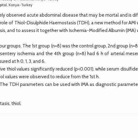
pital, Konya-Turkey
ly observed acute abdominal disease that may be mortal and is diff
he role of Thiol-Disulphide Haemostasis (TDH), a new method for AMI
nosis, and to assess it together with Ischemia-Modified Albumin (IMA)
ur groups. The 1st group (n=8) was the control group, 2nd group (n=
esentery ischemia and the 4th group (n=8) had 6 h of arterial mese
ed at h 0, 1, 3, and 6.
ve thiol values significantly reduced (p<0.001), while serum disulfide
iol values were observed to reduce from the 1st h.
 The TDH parameters can be used with IMA as diagnostic parameter
sis, thiol.