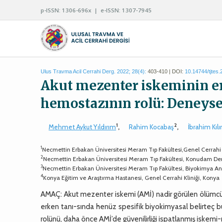
p-ISSN: 1306-696x | e-ISSN: 1307-7945
Ulus Travma Acil Cerrahi Derg. 2022; 28(4):
403-410 | DOI:
10.14744/tjtes
Akut mezenter iskeminin erk
hemostazının rolü: Deneyse
1
2
Mehmet Aykut Yıldırım
,
Rahim Kocabaş
,
İbrahim Kılı
1
Necmettin Erbakan Üniversitesi Meram Tıp Fakültesi,Genel Cerrahi
2
Necmettin Erbakan Üniversitesi Meram Tıp Fakültesi, Konudam D
3
Necmettin Erbakan Üniversitesi Meram Tıp Fakültesi, Biyokimya An
4
Konya Eğitim ve Araştırma Hastanesi, Genel Cerrahi Kliniği, Konya
AMAÇ: Akut mezenter iskemi (AMİ) nadir görülen ölümcül v
erken tanı-sında henüz spesifik biyokimyasal belirteç 
rolünü, daha önce AMİ’de güvenilirliği ispatlanmış iskemi-