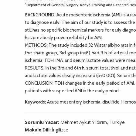
4
Department of General Surgery, Konya Training and Research Hos
BACKGROUND: Acute mesenteric ischemia (AMI) is a rare
to diagnose early. The aim of our study is to assess t
still has no specific biochemical markers for early diag
has previously proven reliability for AMI.
METHODS: The study included 32 Wistar albino rats in fo
the sham group, 3rd group (n=8) had 3 h of arterial m
ischemia. TDH, IMA, and serum lactate values were measur
RESULTS: In the 3rd and 6th h, serum total thiol and nati
and lactate values clearly increased (p<0.001). Serum th
CONCLUSION: TDH changes in the early period of AMI.
patients with suspected AMI in the early period.
Keywords:
Acute mesentery ischemia, disulfide, Hemosta
Sorumlu Yazar:
Mehmet Aykut Yıldırım, Türkiye
Makale Dili:
İngilizce