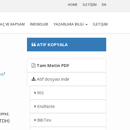
HOME
İLETİŞİM
EN
AÇ VE KAPSAM
İNDEKSLER
YAZARLARA BİLGİ
İLETİŞİM
ATIF KOPYALA
Tam Metin PDF
1
nlı
Atıf dosyası indir
RIS
EndNote
cımız,
BibTex
(TDH)