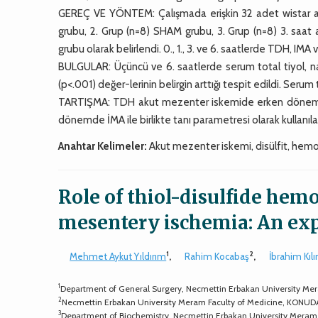
GEREÇ VE YÖNTEM: Çalışmada erişkin 32 adet wistar albino
grubu, 2. Grup (n=8) SHAM grubu, 3. Grup (n=8) 3. saat
grubu olarak belirlendi. 0., 1., 3. ve 6. saatlerde TDH, IMA
BULGULAR: Üçüncü ve 6. saatlerde serum total tiyol, nativ
(p<.001) değer-lerinin belirgin arttığı tespit edildi. Serum 
TARTIŞMA: TDH akut mezenter iskemide erken dönemde
dönemde İMA ile birlikte tanı parametresi olarak kullanılab
Anahtar Kelimeler:
Akut mezenter iskemi, disülfit, hemos
Role of thiol-disulfide hemo
mesentery ischemia: An ex
1
2
Mehmet Aykut Yıldırım
,
Rahim Kocabaş
,
İbrahim Kılı
1
Department of General Surgery, Necmettin Erbakan University Me
2
Necmettin Erbakan University Meram Faculty of Medicine, KONUD
3
Department of Biochemistry, Necmettin Erbakan University Meram