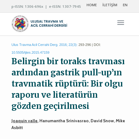
HOME
İLETİŞİM
EN
p-ISSN: 1306-696x | e-ISSN: 1307-7945
Navigas
Ulus Travma Acil Cerrahi Derg. 2016; 22(3):
293-296 | DOI:
10.5505/tjtes.2015.47159
Belirgin bir toraks travması
ardından gastrik pull-up’ın
travmatik rüptürü: Bir olgu
raporu ve literatürün
gözden geçirilmesi
Joaquin valle
, Hanumantha Srinivasrao, David Snow, Mike
Asbitt