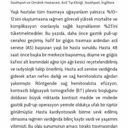
Southport ve Omskirk Hastanesi, Acil Tıp Kliniği, Southport, İngiltere
Yaşlı hastalar tüm travmaya uğrayanların yalnızca %10–
12’sini oluşturmasına rağmen göreceli yüksek mortalite ve
komplikasyon oranlarıyla sağlık kaynaklarının %25’ini
tüketmektedirler. Bu yazıda, daha önce gastrik pull-up
cerrahisi geçirmiş, hafif bir göğüs travması ardından acil
servise (AS) başvuran yaşlı bir hasta sunuldu. Hasta 48
saat önce başka bir merkeze başvurmuş, düşme ve göğüs
kafesi alt kısmındaki ağrısı için ağrı kesici reçetelendirilmiş
ve radyolojik takip önerilmiş. Hasta acil servise vardığında
giderek artan nefes darlığı ve sağ hemitoraksta ağrıdan
yakınmıştır. Röntgende sağ hemitoraksta efüzyon,
kontrastlı bilgisayarlı tomografide (BT) plevra boşluğunu
dolduran büyük miktarda kontrast madde ve midede
gastrik pull-up operasyon yerinde oldukça ufak bir rüptür
görülmüştür. Hasta kardiyotorasik birime sevk edilmiş
olmasına rağmen vardığında bilinç kaybı vardı ve yaşamını
yitirmişti. Bu olgu sunumunun amacı, toraks travmasından