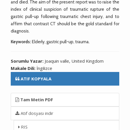
and died. The aim of the present report was to raise the
index of clinical suspicion of traumatic rupture of the
gastric pull-up following traumatic chest injury, and to
affirm that contrast CT should be the gold standard for
diagnosis.
Keywords:
Elderly, gastric pull-up, trauma.
Sorumlu Yazar:
Joaquin valle, United Kingdom
Makale Dili:
İngilizce
ATIF KOPYALA
Tam Metin PDF
Atıf dosyası indir
RIS