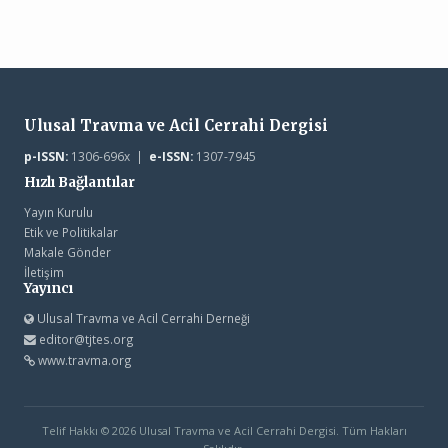
Ulusal Travma ve Acil Cerrahi Dergisi
p-ISSN:
1306-696x |
e-ISSN:
1307-7945
Hızlı Bağlantılar
Yayın Kurulu
Etik ve Politikalar
Makale Gönder
İletişim
Yayıncı
Ulusal Travma ve Acil Cerrahi Derneği
editor@tjtes.org
www.travma.org
Telif Hakkı © 2026 Ulusal Travma ve Acil Cerrahi Dergisi. Tüm Hakları