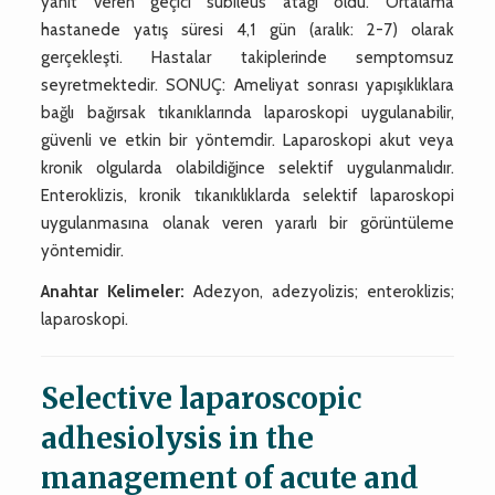
yanıt veren geçici subileus atağı oldu. Ortalama
hastanede yatış süresi 4,1 gün (aralık: 2-7) olarak
gerçekleşti. Hastalar takiplerinde semptomsuz
seyretmektedir. SONUÇ: Ameliyat sonrası yapışıklıklara
bağlı bağırsak tıkanıklarında laparoskopi uygulanabilir,
güvenli ve etkin bir yöntemdir. Laparoskopi akut veya
kronik olgularda olabildiğince selektif uygulanmalıdır.
Enteroklizis, kronik tıkanıklıklarda selektif laparoskopi
uygulanmasına olanak veren yararlı bir görüntüleme
yöntemidir.
Anahtar Kelimeler:
Adezyon, adezyolizis; enteroklizis;
laparoskopi.
Selective laparoscopic
adhesiolysis in the
management of acute and