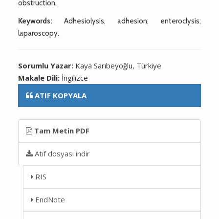
obstruction.
Keywords:
Adhesiolysis, adhesion; enteroclysis;
laparoscopy.
Sorumlu Yazar:
Kaya Sarıbeyoğlu, Türkiye
Makale Dili:
İngilizce
ATIF KOPYALA
Tam Metin PDF
Atıf dosyası indir
RIS
EndNote