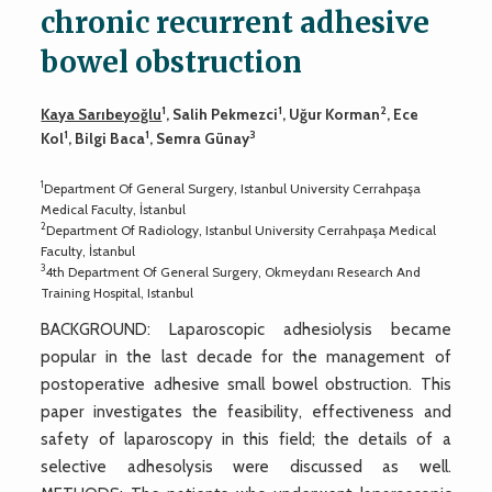
chronic recurrent adhesive
bowel obstruction
1
1
2
Kaya Sarıbeyoğlu
, Salih Pekmezci
, Uğur Korman
, Ece
1
1
3
Kol
, Bilgi Baca
, Semra Günay
1
Department Of General Surgery, Istanbul University Cerrahpaşa
Medical Faculty, İstanbul
2
Department Of Radiology, Istanbul University Cerrahpaşa Medical
Faculty, İstanbul
3
4th Department Of General Surgery, Okmeydanı Research And
Training Hospital, Istanbul
BACKGROUND: Laparoscopic adhesiolysis became
popular in the last decade for the management of
postoperative adhesive small bowel obstruction. This
paper investigates the feasibility, effectiveness and
safety of laparoscopy in this field; the details of a
selective adhesolysis were discussed as well.