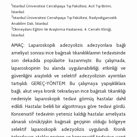
1
İstanbul Üniversitesi Cerrahpaşa Tıp Fakültesi, Acil Tıp Birimi,
İstanbul
2
İstanbul Üniversitesi Cerrahpaşa Tıp Fakültesi, Radyodiganostik
Anabilim Dalı, İstanbul
3
Okmeydanı Eğitim Ve Araştırma Hastanesi, 4. Cerrahi Kliniği,
İstanbul
AMAÇ: Laparoskopik adezyolizis adezyonlara bağlı
ameliyat sonrası ince bağırsak tıkanıklıklarının tedavisinde
son dekadda popülarite kazanmıştır. Bu çalışmada,
laparoskopinin bu alanda uygulanabilirliği, etkinliği ve
güvenliğini araştırıldı ve selektif adezyolizisin ayrıntıları
tartışıldı. GEREÇ-YÖNTEM: Bu çalışmaya yapışıklıklara
bağlı, akut veya kronik tekrarlayan ince bağırsak tıkanıklığı
nedeniyle laparoskopik tedavi görmüş hastalar dahil
edildi. Hastalar belirli bir algoritmaya göre tedavi gördü.
Konservatif tedavinin yetersiz kaldığı hastalar ameliyata
alınarak sönük/şişkin bağırsak geçişinin olduğu bölgeye
selektif laparoskopik adezyolizis uygulandı. Kronik
tekrarlayan ataklar geçiren ve konservatif tedaviye yanıt