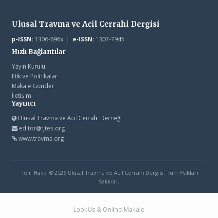
Ulusal Travma ve Acil Cerrahi Dergisi
p-ISSN:
1306-696x |
e-ISSN:
1307-7945
Hızlı Bağlantılar
Yayın Kurulu
Etik ve Politikalar
Makale Gönder
İletişim
Yayıncı
Ulusal Travma ve Acil Cerrahi Derneği
editor@tjtes.org
www.travma.org
Telif Hakkı © 2026 Ulusal Travma ve Acil Cerrahi Dergisi. Tüm Hakları
Saklıdır.
LookUs
&
Online Makale