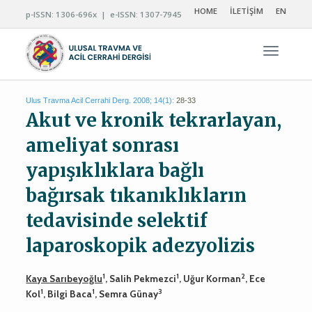
HOME
İLETİŞİM
EN
p-ISSN: 1306-696x | e-ISSN: 1307-7945
Navigas
Ulus Travma Acil Cerrahi Derg. 2008; 14(1):
28-33
Akut ve kronik tekrarlayan,
ameliyat sonrası
yapışıklıklara bağlı
bağırsak tıkanıklıkların
tedavisinde selektif
laparoskopik adezyolizis
1
1
2
Kaya Sarıbeyoğlu
, Salih Pekmezci
, Uğur Korman
, Ece
1
1
3
Kol
, Bilgi Baca
, Semra Günay