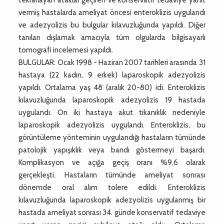
vermiş hastalarda ameliyat öncesi enteroklizis uygulandı
ve adezyolizis bu bulgular kılavuzluğunda yapıldı. Diğer
tanıları dışlamak amacıyla tüm olgularda bilgisayarlı
tomografi incelemesi yapıldı.
BULGULAR: Ocak 1998 - Haziran 2007 tarihleri arasında 31
hastaya (22 kadın, 9 erkek) laparoskopik adezyolizis
yapıldı. Ortalama yaş 48 (aralık 20-80) idi. Enteroklizis
kılavuzluğunda laparoskopik adezyolizis 19 hastada
uygulandı. On iki hastaya akut tıkanıklık nedeniyle
laparoskopik adezyolizis uygulandı. Enteroklizis, bu
görüntüleme yönteminin uygulandığı hastaların tümünde
patolojik yapışıklık veya bandı göstermeyi başardı.
Komplikasyon ve açığa geçiş oranı %9,6 olarak
gerçekleşti. Hastaların tümünde ameliyat sonrası
dönemde oral alım tolere edildi. Enteroklizis
kılavuzluğunda laparoskopik adezyolizis uygulanmış bir
hastada ameliyat sonrası 34. günde konservatif tedaviye