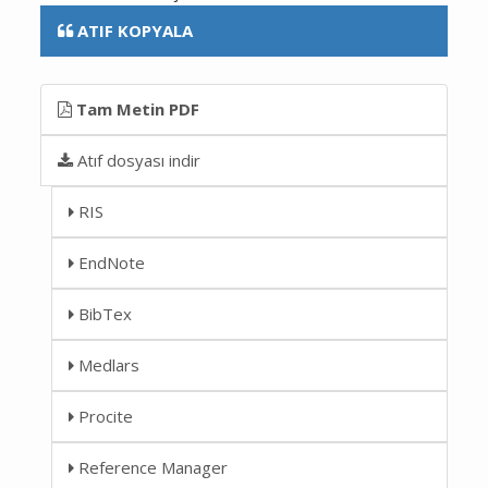
ATIF KOPYALA
Tam Metin PDF
Atıf dosyası indir
RIS
EndNote
BibTex
Medlars
Procite
Reference Manager