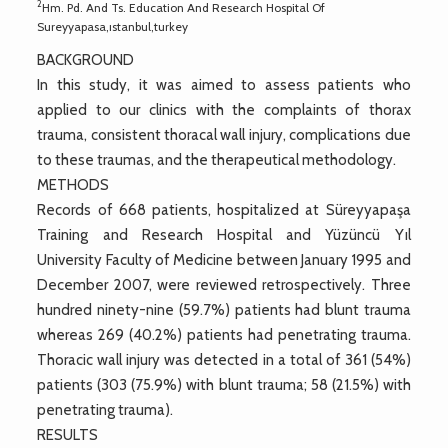
2
Hm. Pd. And Ts. Education And Research Hospital Of
Sureyyapasa,ıstanbul,turkey
BACKGROUND
In this study, it was aimed to assess patients who
applied to our clinics with the complaints of thorax
trauma, consistent thoracal wall injury, complications due
to these traumas, and the therapeutical methodology.
METHODS
Records of 668 patients, hospitalized at Süreyyapaşa
Training and Research Hospital and Yüzüncü Yıl
University Faculty of Medicine between January 1995 and
December 2007, were reviewed retrospectively. Three
hundred ninety-nine (59.7%) patients had blunt trauma
whereas 269 (40.2%) patients had penetrating trauma.
Thoracic wall injury was detected in a total of 361 (54%)
patients (303 (75.9%) with blunt trauma; 58 (21.5%) with
penetrating trauma).
RESULTS