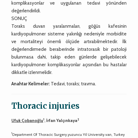
komplikasyonlar ve uygulanan tedavi yönünden
değerlendirildi.
SONUÇ
Toraks duvarı yaralanmaları, göğüs kafesinin
kardiyopulmoner sisteme yakınlığı nedeniyle morbidite
ve mortaliteyi önemli ölçüde artırabilmektedir. İlk
değerlendirmede beraberinde intratorasik bir patoloji
bulunmasa dahi, takip eden günlerde gelişebilecek
kardiyopulmoner komplikasyonlar açısından bu hastalar
dikkatle izlenmelidir.
Anahtar Kelimeler:
Tedavi, toraks; travma.
Thoracic injuries
1
2
Ufuk Çobanoğlu
, İrfan Yalçınkaya
1
Department Of Thoracic Surgery,yuzuncu Yil University.van, Turkey