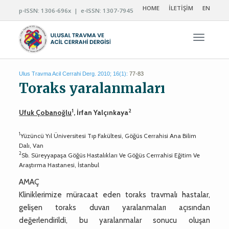
HOME
İLETİŞİM
EN
p-ISSN: 1306-696x | e-ISSN: 1307-7945
Navigas
Ulus Travma Acil Cerrahi Derg. 2010; 16(1):
77-83
Toraks yaralanmaları
1
2
Ufuk Çobanoğlu
, İrfan Yalçınkaya
1
Yüzüncü Yıl Üniversitesi Tıp Fakültesi, Göğüs Cerrahisi Ana Bilim
Dalı, Van
2
Sb. Süreyyapaşa Göğüs Hastalıkları Ve Göğüs Cerrrahisi Eğitim Ve
Araştırma Hastanesi, İstanbul
AMAÇ
Kliniklerimize müracaat eden toraks travmalı hastalar,
gelişen toraks duvarı yaralanmaları açısından
değerlendirildi, bu yaralanmalar sonucu oluşan