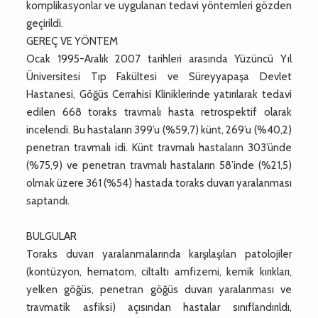
komplikasyonlar ve uygulanan tedavi yöntemleri gözden
geçirildi.
GEREÇ VE YÖNTEM
Ocak 1995-Aralık 2007 tarihleri arasında Yüzüncü Yıl
Üniversitesi Tıp Fakültesi ve Süreyyapaşa Devlet
Hastanesi, Göğüs Cerrahisi Kliniklerinde yatırılarak tedavi
edilen 668 toraks travmalı hasta retrospektif olarak
incelendi. Bu hastaların 399’u (%59,7) künt, 269’u (%40,2)
penetran travmalı idi. Künt travmalı hastaların 303’ünde
(%75,9) ve penetran travmalı hastaların 58’inde (%21,5)
olmak üzere 361 (%54) hastada toraks duvarı yaralanması
saptandı.
BULGULAR
Toraks duvarı yaralanmalarında karşılaşılan patolojiler
(kontüzyon, hematom, ciltaltı amfizemi, kemik kırıkları,
yelken göğüs, penetran göğüs duvarı yaralanması ve
travmatik asfiksi) açısından hastalar sınıflandırıldı,