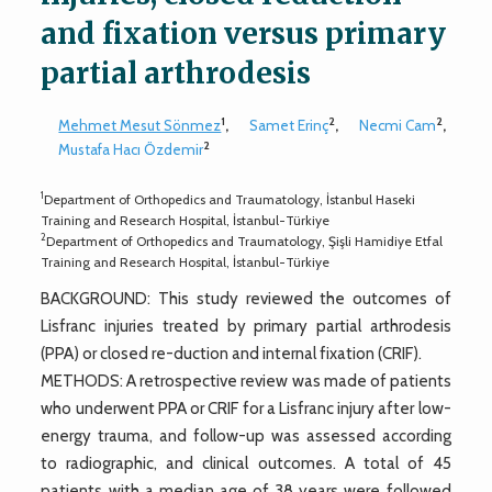
and fixation versus primary
partial arthrodesis
1
2
2
Mehmet Mesut Sönmez
,
Samet Erinç
,
Necmi Cam
,
2
Mustafa Hacı Özdemir
1
Department of Orthopedics and Traumatology, İstanbul Haseki
Training and Research Hospital, İstanbul-Türkiye
2
Department of Orthopedics and Traumatology, Şişli Hamidiye Etfal
Training and Research Hospital, İstanbul-Türkiye
BACKGROUND: This study reviewed the outcomes of
Lisfranc injuries treated by primary partial arthrodesis
(PPA) or closed re-duction and internal fixation (CRIF).
METHODS: A retrospective review was made of patients
who underwent PPA or CRIF for a Lisfranc injury after low-
energy trauma, and follow-up was assessed according
to radiographic, and clinical outcomes. A total of 45
patients with a median age of 38 years were followed