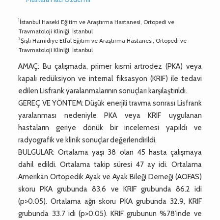
1
İstanbul Haseki Eğitim ve Araştırma Hastanesi, Ortopedi ve
Travmatoloji Kliniği, İstanbul
2
Şişli Hamidiye Etfal Eğitim ve Araştırma Hastanesi, Ortopedi ve
Travmatoloji Kliniği, İstanbul
AMAÇ: Bu çalışmada, primer kısmi artrodez (PKA) veya
kapalı redüksiyon ve internal fiksasyon (KRIF) ile tedavi
edilen Lisfrank yaralanmalarının sonuçları karşılaştırıldı.
GEREÇ VE YÖNTEM: Düşük enerjili travma sonrası Lisfrank
yaralanması nedeniyle PKA veya KRIF uygulanan
hastaların geriye dönük bir incelemesi yapıldı ve
radyografik ve klinik sonuçlar değerlendirildi.
BULGULAR: Ortalama yaşı 38 olan 45 hasta çalışmaya
dahil edildi. Ortalama takip süresi 47 ay idi. Ortalama
Amerikan Ortopedik Ayak ve Ayak Bileği Derneği (AOFAS)
skoru PKA grubunda 83,6 ve KRIF grubunda 86.2 idi
(p>0.05). Ortalama ağrı skoru PKA grubunda 32.9, KRIF
grubunda 33.7 idi (p>0.05). KRIF grubunun %78’inde ve