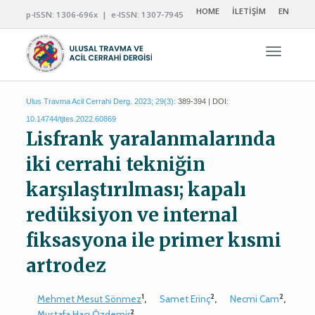
HOME
İLETİŞİM
EN
p-ISSN: 1306-696x | e-ISSN: 1307-7945
Navigas
Ulus Travma Acil Cerrahi Derg. 2023; 29(3):
389-394 | DOI:
10.14744/tjtes.2022.60869
Lisfrank yaralanmalarında
iki cerrahi tekniğin
karşılaştırılması; kapalı
redüksiyon ve internal
fiksasyona ile primer kısmi
artrodez
1
2
2
Mehmet Mesut Sönmez
,
Samet Erinç
,
Necmi Cam
,
2
Mustafa Hacı Özdemir