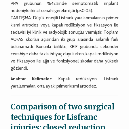
PPA grubunun %42’sinde semptomatik implant
nedeniyle ikincil cerrahi gerekmiştir (p<0.05).
TARTIŞMA: Düşük enerjili Lisfrank yaralanmalarının primer
kısmi artrodez veya kapalı redüksiyon ve fiksasyon ile
tedavisi iyi klinik ve radyolojik sonuçlar vermiştir. Toplam
AOFAS skorları açısından iki grup arasında anlamlı fark
bulunamadı. Bununla birlikte, KRIF grubunda sekonder
cerrahiye daha fazla ihtiyaç duyulurken, kapalı redüksiyon
ve fiksasyon ile ağrı ve fonksiyonel skorlar daha yüksek
gözlendi.
Anahtar Kelimeler:
Kapalı redüksiyon, Lisfrank
yaralanmaları, orta ayak; primer kısmi artrodez.
Comparison of two surgical
techniques for Lisfranc
injuries; closed reduction