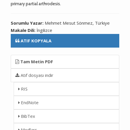
primary partial arthrodesis.
Sorumlu Yazar:
Mehmet Mesut Sönmez, Türkiye
Makale Dili:
İngilizce
ATIF KOPYALA
Tam Metin PDF
Atıf dosyası indir
RIS
EndNote
BibTex
Medlars