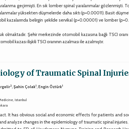
ralanma geçirmişti. En sık lomber spinal yaralanmalar gözlenmişti. T
aralanmalar yüksekten düşmelerde daha sıktı (p=0.00011). Basit düşm
bil kazalarında belirgin şekilde servikal (p=0.00001) ve lomber (p=
sık olmaktadır. Şehir merkezinde otomobil kazasına bağlı TSCI oranı
obil kazası ilişkili TSCI oranının azalması ile azalmıştır.
iology of Traumatic Spinal Injurie
2
1
1
rgelir
, Şahin Çolak
, Engin Öztürk
dicine, Istanbul
nkara
pact. It has obvious social and economic effects for patients and so
and analyze changes in the epidemiology of traumatic spinal injuries.