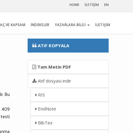
HOME
İLETİŞİM
EN
AÇ VE KAPSAM
İNDEKSLER
YAZARLARA BİLGİ
İLETİŞİM
ATIF KOPYALA
Tam Metin PDF
Atıf dosyası indir
ır. Bu
RIS
EndNote
n 409
 testi
BibTex
lanma