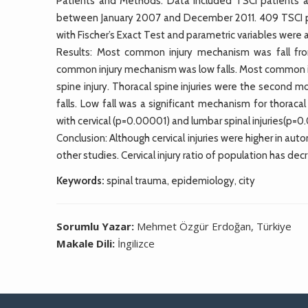
Patients and Methods: Data included TSCI patients 
between January 2007 and December 2011. 409 TSCI pat
with Fischer’s Exact Test and parametric variables wer
Results: Most common injury mechanism was fall fro
common injury mechanism was low falls. Most common in
spine injury. Thoracal spine injuries were the second mo
falls. Low fall was a significant mechanism for thoracal
with cervical (p=0.00001) and lumbar spinal injuries(p=0
Conclusion: Although cervical injuries were higher in au
other studies. Cervical injury ratio of population has 
Keywords:
spinal trauma, epidemiology, city
Sorumlu Yazar:
Mehmet Özgür Erdoğan, Türkiye
Makale Dili:
İngilizce