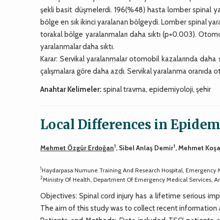
şekli basit düşmelerdi. 196(%48) hasta lomber spinal ya
bölge en sık ikinci yaralanan bölgeydi. Lomber spinal y
torakal bölge yaralanmaları daha sıktı (p=0.003). Otomo
yaralanmalar daha sıktı.
Karar: Servikal yaralanmalar otomobil kazalarında daha 
çalışmalara göre daha azdı. Servikal yaralanma oranıda otom
Anahtar Kelimeler:
spinal travma, epidemiyoloji, şehir
Local Differences in Epidem
1
1
Mehmet Özgür Erdoğan
, Sibel Anlaş Demir
, Mehmet Koşa
1
Haydarpasa Numune Training And Research Hospital, Emergency Me
2
Ministry Of Health, Department Of Emergency Medical Services, A
Objectives: Spinal cord injury has a lifetime serious im
The aim of this study was to collect recent information 