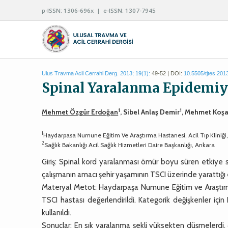
p-ISSN: 1306-696x | e-ISSN: 1307-7945
Ulus Travma Acil Cerrahi Derg. 2013; 19(1):
49-52 | DOI:
10.5505/tjtes.201
Spinal Yaralanma Epidemiyol
1
1
Mehmet Özgür Erdoğan
, Sibel Anlaş Demir
, Mehmet Koşa
1
Haydarpasa Numune Eğitim Ve Araştırma Hastanesi, Acil Tıp Kliniği,
2
Sağlık Bakanlığı Acil Sağlık Hizmetleri Daire Başkanlığı, Ankara
Giriş: Spinal kord yaralanması ömür boyu süren etkiye sa
çalışmanın amacı şehir yaşamının TSCI üzerinde yarattığı e
Materyal Metot: Haydarpaşa Numune Eğitim ve Araştırm
TSCI hastası değerlendirildi. Kategorik değişkenler içi
kullanıldı.
Sonuçlar: En sık yaralanma şekli yüksekten düşmelerdi.