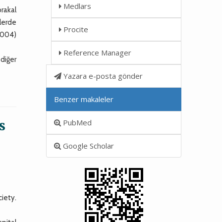
Medlars
orakal
elerde
Procite
0.004)
Reference Manager
 diğer
Yazara e-posta gönder
Benzer makaleler
s
PubMed
Google Scholar
ciety.