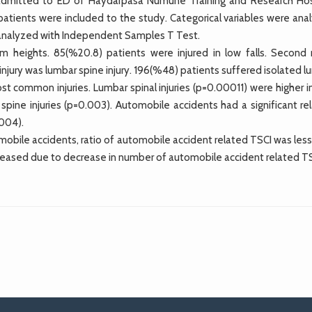
admitted to ED of Haydarpasa Numune Training and Research Hos
ients were included to the study. Categorical variables were ana
e analyzed with Independent Samples T Test.
m heights. 85(%20.8) patients were injured in low falls. Second
jury was lumbar spine injury. 196(%48) patients suffered isolated l
st common injuries. Lumbar spinal injuries (p=0.00011) were higher i
 spine injuries (p=0.003). Automobile accidents had a significant re
.004).
tomobile accidents, ratio of automobile accident related TSCI was les
decreased due to decrease in number of automobile accident related TS