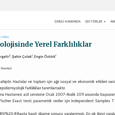
DERGİ HAKKINDA
EDİTÖRLER
AM
3.74501
ojisinde Yerel Farklılıklar
2
1
1
rgelir
, Şahin Çolak
, Engin Öztürk
 İstanbul
hiptir. Hastalar ve toplum için ağır sosyal ve ekonomik etkileri vard
pidemiyolojik farklılıkları tanımlamaktır.
a Hastanesi acil servisine Ocak 2007-Aralık 2011 arasında başvura
n Fischer Exact testi; parametrik veriler için Independent Samples T
 85(%20.8)hasta basit düşme sonucu yaralanmıştı. En sık ikinci yara