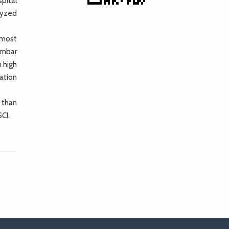
pital
lyzed
 most
umbar
n high
lation
s than
CI.