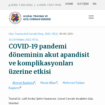
HOME
İLETİŞİM
EN
p-ISSN: 1306-696x | e-ISSN: 1307-7945
Navigas
Ulus Travma Acil Cerrahi Derg. 2023; 29(1):
40-45 | DOI:
10.14744/tjtes.2022.74711
COVID-19 pandemi
döneminin akut apandisit
ve komplikasyonları
üzerine etkisi
1
1
Ahmet Başkent
,
Murat Alkan
,
Mehmet Furkan
2
Başkent
1
Kartal Dr. Lütfi Kırdar Şehir Hastanesi, Genel Cerrahi Anabilim Dalı,
İstanbul