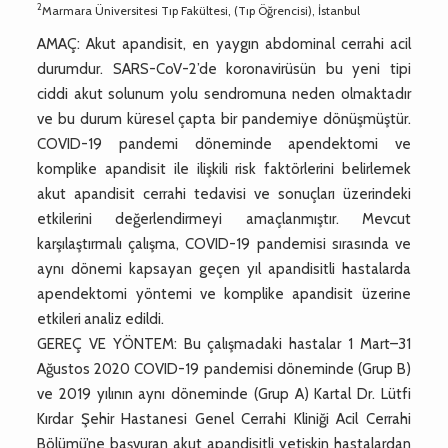
2
Marmara Üniversitesi Tıp Fakültesi, (Tıp Öğrencisi), İstanbul
AMAÇ: Akut apandisit, en yaygın abdominal cerrahi acil
durumdur. SARS-CoV-2’de koronavirüsün bu yeni tipi
ciddi akut solunum yolu sendromuna neden olmaktadır
ve bu durum küresel çapta bir pandemiye dönüşmüştür.
COVID-19 pandemi döneminde apendektomi ve
komplike apandisit ile ilişkili risk faktörlerini belirlemek
akut apandisit cerrahi tedavisi ve sonuçları üzerindeki
etkilerini değerlendirmeyi amaçlanmıştır. Mevcut
karşılaştırmalı çalışma, COVID-19 pandemisi sırasında ve
aynı dönemi kapsayan geçen yıl apandisitli hastalarda
apendektomi yöntemi ve komplike apandisit üzerine
etkileri analiz edildi.
GEREÇ VE YÖNTEM: Bu çalışmadaki hastalar 1 Mart–31
Ağustos 2020 COVID-19 pandemisi döneminde (Grup B)
ve 2019 yılının aynı döneminde (Grup A) Kartal Dr. Lütfi
Kırdar Şehir Hastanesi Genel Cerrahi Kliniği Acil Cerrahi
Bölümü’ne başvuran akut apandisitli yetişkin hastalardan