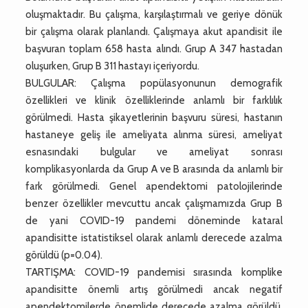
oluşmaktadır. Bu çalışma, karşılaştırmalı ve geriye dönük
bir çalışma olarak planlandı. Çalışmaya akut apandisit ile
başvuran toplam 658 hasta alındı. Grup A 347 hastadan
oluşurken, Grup B 311 hastayı içeriyordu.
BULGULAR: Çalışma popülasyonunun demografik
özellikleri ve klinik özelliklerinde anlamlı bir farklılık
görülmedi. Hasta şikayetlerinin başvuru süresi, hastanın
hastaneye geliş ile ameliyata alınma süresi, ameliyat
esnasındaki bulgular ve ameliyat sonrası
komplikasyonlarda da Grup A ve B arasında da anlamlı bir
fark görülmedi. Genel apendektomi patolojilerinde
benzer özellikler mevcuttu ancak çalışmamızda Grup B
de yani COVID-19 pandemi döneminde kataral
apandisitte istatistiksel olarak anlamlı derecede azalma
görüldü (p=0.04).
TARTIŞMA: COVID-19 pandemisi sırasında komplike
apandisitte önemli artış görülmedi ancak negatif
apendektomilerde önemlide derecede azalma görüldü.