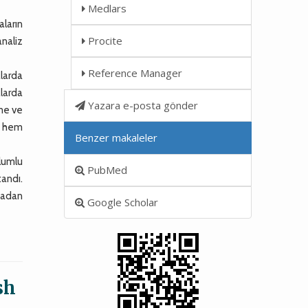
.
Medlars
aların
Procite
analiz
Reference Manager
alarda
alarda
Yazara e-posta gönder
me ve
se hem
Benzer makaleler
lumlu
PubMed
tandı.
tadan
Google Scholar
sh