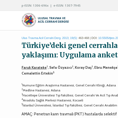
p-ISSN: 1306-696x | e-ISSN: 1307-7945
Ulus Travma Acil Cerrahi Derg. 2013; 19(5):
463-468 | DOI:
10.5505/tjtes.
Türkiye’deki genel cerrahl
yaklaşımı: Uygulama anket
1
1
1
Faruk Karateke
, Sefa Özyazıcı
, Koray Daş
, Ebru Menekşe
5
Cemalettin Ertekin
1
Numune Eğitim Araştırma Hastanesi, Genel Cerrahi Kliniği, Adana
2
Medline Hastanesi, Adana
3
Hacettepe Üniversitesi Tıp Fakültesi, Genel Cerrahi Ve Acil Tıp Ana
4
Anadolu Sağlık Merkezi Hastanesi, Kocaeli
5
İstanbul Üniversitesi, İstanbul Tıp Fakültesi, Genel Cerrahi Anabilim 
AMAÇ: Penetran karın travmalı (PKT) hastalarda selektif