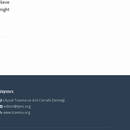
lieve
might
Yayıncı
Ulusal Travma ve Acil Cerrahi Derneği
editor@tjtes.org
www.travma.org