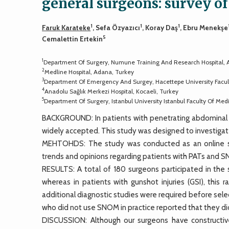
general surgeons: survey of
1
1
1
Faruk Karateke
, Sefa Özyazıcı
, Koray Daş
, Ebru Menekşe
5
Cemalettin Ertekin
1
Department Of Surgery, Numune Training And Research Hospital, 
2
Medline Hospital, Adana, Turkey
3
Department Of Emergency And Surgey, Hacettepe University Facul
4
Anadolu Sağlık Merkezi Hospital, Kocaeli, Turkey
5
Department Of Surgery, Istanbul University Istanbul Faculty Of Medi
BACKGROUND: In patients with penetrating abdominal
widely accepted. This study was designed to investiga
MEHTOHDS: The study was conducted as an online sur
trends and opinions regarding patients with PATs and 
RESULTS: A total of 180 surgeons participated in the 
whereas in patients with gunshot injuries (GSI), th
additional diagnostic studies were required before sele
who did not use SNOM in practice reported that they did n
DISCUSSION: Although our surgeons have constructiv