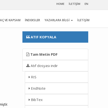
HOME
İLETİŞİM
EN
AÇ VE KAPSAM
İNDEKSLER
YAZARLARA BİLGİ
İLETİŞİM
ATIF KOPYALA
Tam Metin PDF
Atıf dosyası indir
RIS
EndNote
BibTex
iştir.