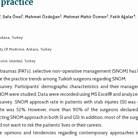
 practice
1
1
2
3
4
, Safa Önel
, Mehmet Özdoğan
, Mehmet Mahir Özmen
, Fatih Ağalar
,
Adana, Turkey
ty Of Medicine, Ankara, Turkey
cine, Istanbul, Turkey
 traumas (PATs), selective non-operative management (SNOM) has
te the practice trends among Turkish surgeons regarding SNOM.
vey. Participants’ demographic characteristics and their manag
SNOM were studied. Data were recorded using MS Excel® and analyze
survey. SNOM approach rate in patients with stab injuries (SI) was
is rate was 52%. However, more than 90% of the surgeons declared
cting SNOM approach in both SI and GSI. In addition, most of the su
ot want to risk the patients’ lives or their careers.
e opinions and tendencies regarding contemporary approaches i