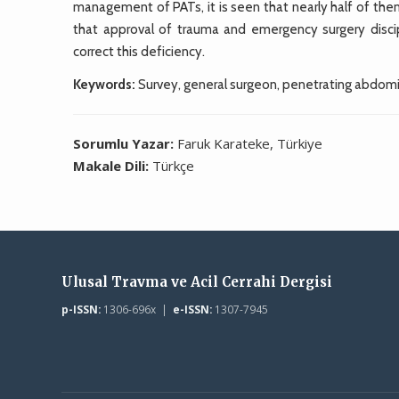
management of PATs, it is seen that nearly half of the
that approval of trauma and emergency surgery discip
correct this deficiency.
Keywords:
Survey, general surgeon, penetrating abdom
Sorumlu Yazar:
Faruk Karateke, Türkiye
Makale Dili:
Türkçe
Ulusal Travma ve Acil Cerrahi Dergisi
p-ISSN:
1306-696x |
e-ISSN:
1307-7945