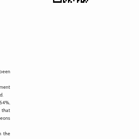
 been
ement
d.
 64%,
 that
rgeons
n the