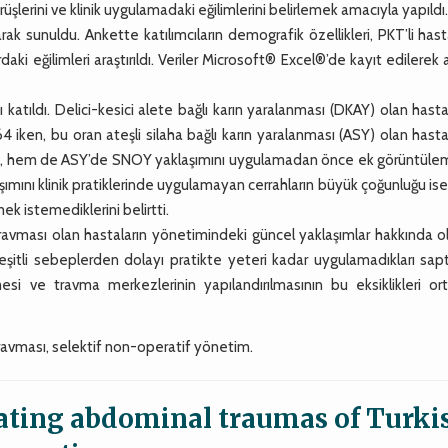
rüşlerini ve klinik uygulamadaki eğilimlerini belirlemek amacıyla yapıldı
 sunuldu. Ankette katılımcıların demografik özellikleri, PKT’li hast
daki eğilimleri araştırıldı. Veriler Microsoft® Excel®’de kayıt edilerek 
tıldı. Delici-kesici alete bağlı karın yaralanması (DKAY) olan hast
4 iken, bu oran ateşli silaha bağlı karın yaralanması (ASY) olan hast
de, hem de ASY’de SNOY yaklaşımını uygulamadan önce ek görüntüle
mını klinik pratiklerinde uygulamayan cerrahların büyük çoğunluğu i
ek istemediklerini belirtti.
ravması olan hastaların yönetimindeki güncel yaklaşımlar hakkında o
çeşitli sebeplerden dolayı pratikte yeteri kadar uygulamadıkları sap
si ve travma merkezlerinin yapılandırılmasının bu eksiklikleri or
ravması, selektif non-operatif yönetim.
ating abdominal traumas of Turki