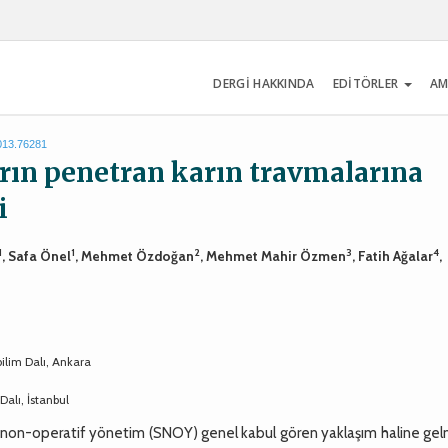
DERGİ HAKKINDA
EDİTÖRLER
AM
2013.76281
arın penetran karın travmalarına
i
1
1
2
3
4
, Safa Önel
, Mehmet Özdoğan
, Mehmet Mahir Özmen
, Fatih Ağalar
,
bilim Dalı, Ankara
Dalı, İstanbul
 non-operatif yönetim (SNOY) genel kabul gören yaklaşım haline gelm