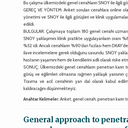
Bu çalışma ülkemizdeki genel cerrahların SNOY ile ilgili gö
GEREÇ VE YÖNTEM: Anket soruları cerrahlara online olarak
yönetimi ve SNOY ile ilgili görüşleri ve klinik uygulamalar
edildi.
BULGULAR: Çalışmaya toplam 180 genel cerrahi uzmanı ka
SNOY yaklaşımını klinik pratikte uygulayanların oranı %6
%52 idi. Ancak cerrahların %90’dan fazlası hem DKAY’
ilave incelemelere gerek olduğunu savundu. SNOY yaklaşı
hastanın yaşamını hem de kendilerini adli olarak riske etm
SONUÇ: Ülkemizdeki genel cerrahların penetran karın t
görüş ve eğilimleri olmasına rağmen yaklaşık yarısının 
Travma ve acil cerrahinin yan dal olarak kabul edilme
kaldıracağını düşünmekteyiz.
Anahtar Kelimeler:
Anket, genel cerrah, penetran karın t
General approach to penetr