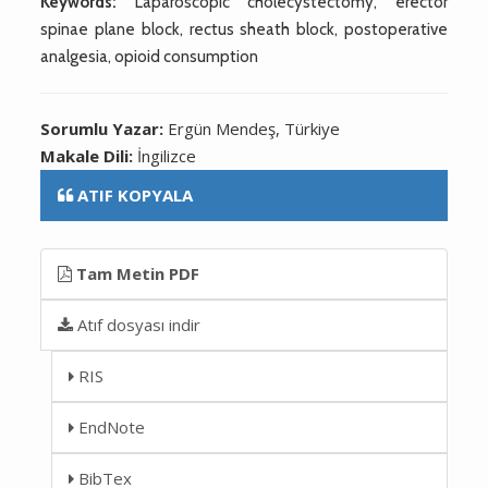
Keywords:
Laparoscopic cholecystectomy, erector
spinae plane block, rectus sheath block, postoperative
analgesia, opioid consumption
Sorumlu Yazar:
Ergün Mendeş, Türkiye
Makale Dili:
İngilizce
ATIF KOPYALA
Tam Metin PDF
Atıf dosyası indir
RIS
EndNote
BibTex