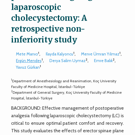
laparoscopic
cholecystectomy: A
retrospective non-
inferiority study
1
1
1
Mete Manıcı
,
Ilayda Kalyoncu
,
Merve Ümran Yılmaz
,
1
2
2
Ergün Mendeş
,
Derya Salim Uymaz
,
Emre Balık
,
1
Yavuz Gürkan
1
Department of Anesthesiology and Reanimation, Koç University
Faculty of Medicine Hospital, İstanbul-Türkiye
2
Department of General Surgery, Koç University Faculty of Medicine
Hospital, İstanbul-Türkiye
BACKGROUND: Effective management of postoperative
analgesia following laparoscopic cholecystectomy (LC) is
critical to ensure optimal patient comfort and recovery.
This study evaluates the effects of erector spinae plane