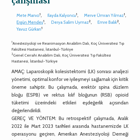
çalışması
1
1
1
Mete Manıcı
,
Ilayda Kalyoncu
,
Merve Ümran Yılmaz
,
1
2
2
Ergün Mendeş
,
Derya Salim Uymaz
,
Emre Balık
,
1
Yavuz Gürkan
1
Anesteziyoloji ve Reanimasyon Anabilim Dalı, Koç Üniversitesi Tıp
Fakültesi Hastanesi, İstanbul-Türkiye
2
Genel Cerrahi Anabilim Dalı, Koç Üniversitesi Tıp Fakültesi
Hastanesi, İstanbul-Türkiye
AMAÇ: Laparoskopik kolesistektomi (LK) sonrası analjezi
yönetimi, optimal konfor ve iyileşmeyi sağlamak için kritik
öneme sahiptir. Bu çalışmada, erektör spina düzlem
bloğu (ESPB) ve rektus kılıf bloğunun (RSB) opioid
tüketimi üzerindeki etkileri eşdeğerlik açısından
değerlendirildi.
GEREÇ VE YÖNTEM: Bu retrospektif çalışmada, Aralık
2022 ile Mart 2023 tarihleri arasında hastanemizde LK
operasyonu geçiren, Amerikan Anesteziyoloji Derneği