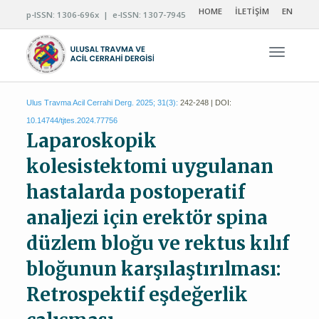
HOME
İLETİŞİM
EN
p-ISSN: 1306-696x | e-ISSN: 1307-7945
Navigas
Ulus Travma Acil Cerrahi Derg. 2025; 31(3):
242-248 | DOI:
10.14744/tjtes.2024.77756
Laparoskopik
kolesistektomi uygulanan
hastalarda postoperatif
analjezi için erektör spina
düzlem bloğu ve rektus kılıf
bloğunun karşılaştırılması:
Retrospektif eşdeğerlik