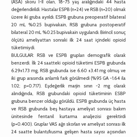
(ASA) skoru I-II olan, 18-75 yaş aralığındaki 44 hasta
değerlendirildi. Hastalar ESPB (n=24) ve RSB (n=20) olmak
üzere iki gruba ayrıldı. ESPB grubuna preoperatif bilateral
20 mL %0.25 bupivakain, RSB grubuna postoperatif
bilateral 20 mL %0.25 bupivakain uygulandı. Birincil sonuç
ölçütü ameliyattan sonraki ilk 24 saat içindeki opioid
tüketimiydi.
BULGULAR: RSB ve ESPB grupları demografik olarak
benzerdi. İlk 24 saatteki opioid tüketimi ESPB grubunda
6.29±1.73 mg, RSB grubunda ise 6.60 ±3.41 mg olmuş ve
iki grup arasında anlamlı fark görülmedi (%95 GA -1.64 ila
1.02; p=0.717). Eşdeğerlik marjin sınırı -2 mg olarak
alındığında, RSB grubundaki opioid tüketiminin ESBP
grubuna benzer olduğu görüldü. ESPB grubunda üç hasta
ve RSB grubunda beş hastaya ameliyat sonrası bakım
ünitesinde fentanil kurtarma analjezisi gerektirdi
(p=0.400). Gruplar VAS ağrı skorları ve ameliyat sonrası ilk
24 saatte bulantı/kusma gelişen hasta sayısı açısından