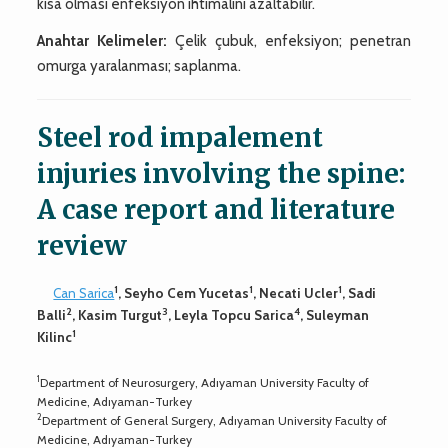
kısa olması enfeksiyon ihtimalini azaltabilir.
Anahtar Kelimeler:
Çelik çubuk, enfeksiyon; penetran
omurga yaralanması; saplanma.
Steel rod impalement
injuries involving the spine:
A case report and literature
review
1
1
1
Can Sarica
, Seyho Cem Yucetas
, Necati Ucler
, Sadi
2
3
4
Balli
, Kasim Turgut
, Leyla Topcu Sarica
, Suleyman
1
Kilinc
1
Department of Neurosurgery, Adıyaman University Faculty of
Medicine, Adıyaman-Turkey
2
Department of General Surgery, Adıyaman University Faculty of
Medicine, Adıyaman-Turkey