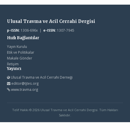
Ulusal Travma ve Acil Cerrahi Dergisi
p-ISSN:
1306-696x |
e-ISSN:
1307-7945
Hızlı Bağlantılar
Yayın Kurulu
Etik ve Politikalar
Makale Gönder
İletişim
Yayıncı
Ulusal Travma ve Acil Cerrahi Derneği
editor@tjtes.org
www.travma.org
Telif Hakkı © 2026 Ulusal Travma ve Acil Cerrahi Dergisi. Tüm Hakları
Saklıdır.