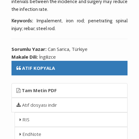
intervals between the incidence and surgery may reduce
the infection rate.
Keywords:
Impalement, iron rod; penetrating spinal
injury; rebar; steel rod.
Sorumlu Yazar:
Can Sarica, Türkiye
Makale Dili:
İngilizce
ATIF KOPYALA
Tam Metin PDF
Atıf dosyası indir
RIS
EndNote