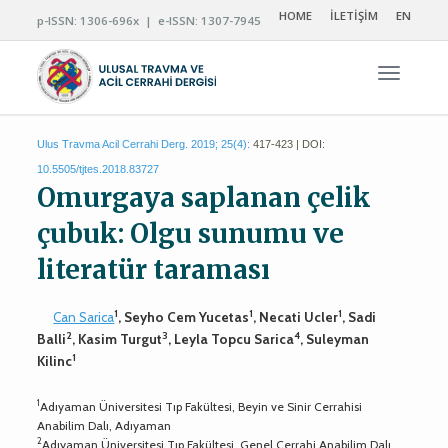
HOME
İLETİŞİM
EN
p-ISSN: 1306-696x | e-ISSN: 1307-7945
Navigas
Ulus Travma Acil Cerrahi Derg. 2019; 25(4):
417-423 | DOI:
10.5505/tjtes.2018.83727
Omurgaya saplanan çelik
çubuk: Olgu sunumu ve
literatür taraması
1
1
1
Can Sarica
, Seyho Cem Yucetas
, Necati Ucler
, Sadi
2
3
4
Balli
, Kasim Turgut
, Leyla Topcu Sarica
, Suleyman
1
Kilinc
1
Adıyaman Üniversitesi Tıp Fakültesi, Beyin ve Sinir Cerrahisi
Anabilim Dalı, Adıyaman
2
Adıyaman Üniversitesi Tıp Fakültesi, Genel Cerrahi Anabilim Dalı,