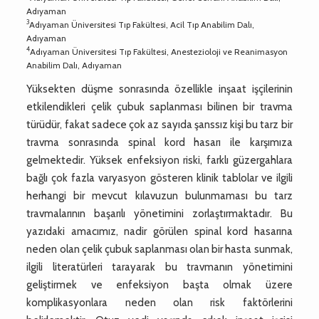
Adıyaman
3
Adıyaman Üniversitesi Tıp Fakültesi, Acil Tıp Anabilim Dalı,
Adıyaman
4
Adıyaman Üniversitesi Tıp Fakültesi, Anestezioloji ve Reanimasyon
Anabilim Dalı, Adıyaman
Yüksekten düşme sonrasında özellikle inşaat işçilerinin
etkilendikleri çelik çubuk saplanması bilinen bir travma
türüdür, fakat sadece çok az sayıda şanssız kişi bu tarz bir
travma sonrasında spinal kord hasarı ile karşımıza
gelmektedir. Yüksek enfeksiyon riski, farklı güzergahlara
bağlı çok fazla varyasyon gösteren klinik tablolar ve ilgili
herhangi bir mevcut kılavuzun bulunmaması bu tarz
travmalarının başarılı yönetimini zorlaştırmaktadır. Bu
yazıdaki amacımız, nadir görülen spinal kord hasarına
neden olan çelik çubuk saplanması olan bir hasta sunmak,
ilgili literatürleri tarayarak bu travmanın yönetimini
geliştirmek ve enfeksiyon başta olmak üzere
komplikasyonlara neden olan risk faktörlerini