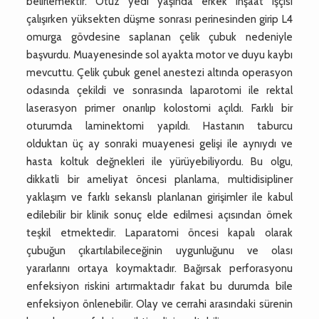
belirlemektir. Otuz yedi yaşında erkek inşaat işçisi
çalışırken yüksekten düşme sonrası perinesinden girip L4
omurga gövdesine saplanan çelik çubuk nedeniyle
başvurdu. Muayenesinde sol ayakta motor ve duyu kaybı
mevcuttu. Çelik çubuk genel anestezi altında operasyon
odasında çekildi ve sonrasında laparotomi ile rektal
laserasyon primer onarılıp kolostomi açıldı. Farklı bir
oturumda laminektomi yapıldı. Hastanın taburcu
olduktan üç ay sonraki muayenesi gelişi ile aynıydı ve
hasta koltuk değnekleri ile yürüyebiliyordu. Bu olgu,
dikkatli bir ameliyat öncesi planlama, multidisipliner
yaklaşım ve farklı sekanslı planlanan girişimler ile kabul
edilebilir bir klinik sonuç elde edilmesi açısından örnek
teşkil etmektedir. Laparatomi öncesi kapalı olarak
çubuğun çıkartılabileceğinin uygunluğunu ve olası
yararlarını ortaya koymaktadır. Bağırsak perforasyonu
enfeksiyon riskini artırmaktadır fakat bu durumda bile
enfeksiyon önlenebilir. Olay ve cerrahi arasındaki sürenin