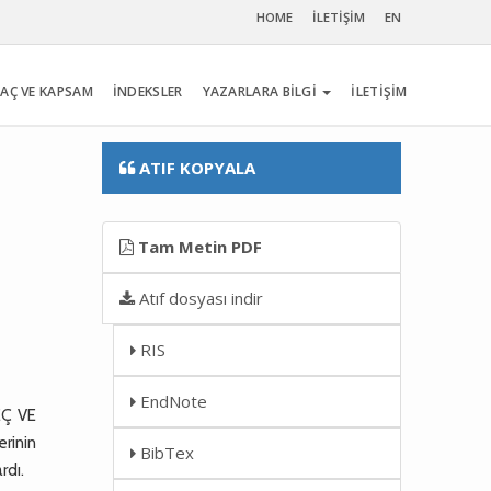
HOME
İLETİŞİM
EN
AÇ VE KAPSAM
İNDEKSLER
YAZARLARA BİLGİ
İLETİŞİM
ATIF KOPYALA
Tam Metin PDF
Atıf dosyası indir
RIS
EndNote
EÇ VE
rinin
BibTex
rdı.