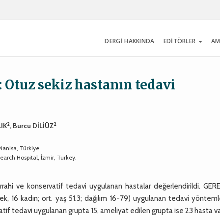
DERGİ HAKKINDA
EDİTÖRLER
AM
 Otuz sekiz hastanın tedavi
2
2
LIK
, Burcu DİLİÜZ
 Manisa, Türkiye
arch Hospital, İzmir, Turkey.
rahi ve konservatif tedavi uygulanan hastalar değerlendirildi. GER
, 16 kadın; ort. yaş 51.3; dağılım 16-79) uygulanan tedavi yöntemle
atif tedavi uygulanan grupta 15, ameliyat edilen grupta ise 23 hasta va