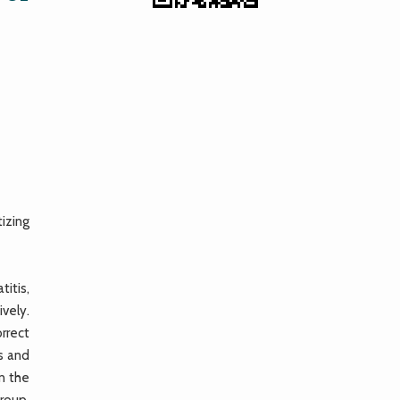
izing
titis,
ively.
rrect
s and
n the
group.