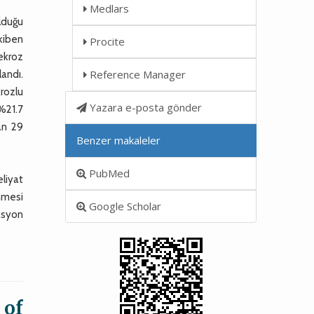
Medlars
olduğu
akiben
Procite
nekroz
Reference Manager
landı.
rozlu
Yazara e-posta gönder
 %21.7
yan 29
Benzer makaleler
PubMed
eliyat
nmesi
Google Scholar
asyon
.
 of