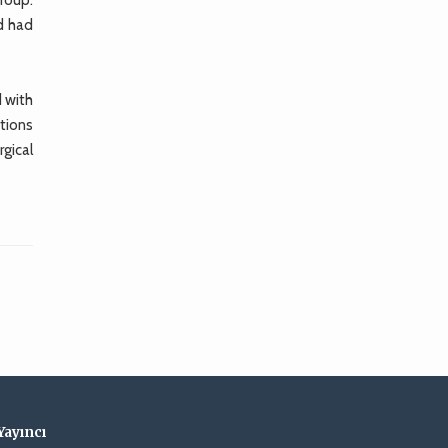
d had
d with
ations
gical
Yayıncı