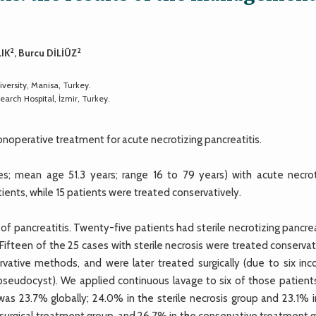
2
2
LIK
, Burcu DİLİÜZ
versity, Manisa, Turkey.
arch Hospital, İzmir, Turkey.
noperative treatment for acute necrotizing pancreatitis.
s; mean age 51.3 years; range 16 to 79 years) with acute necrot
ients, while 15 patients were treated conservatively.
 pancreatitis. Twenty-five patients had sterile necrotizing pancrea
 Fifteen of the 25 cases with sterile necrosis were treated conservat
rvative methods, and were later treated surgically (due to six inco
pseudocyst). We applied continuous lavage to six of those patient
was 23.7% globally; 24.0% in the sterile necrosis group and 23.1% i
e surgical treatment group, and 26.7% in the conservative treatment 