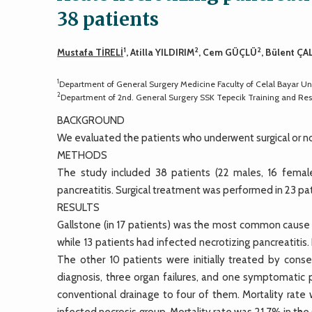
38 patients
1
2
2
Mustafa TİRELİ
, Atilla YILDIRIM
, Cem GÜÇLÜ
, Bülent ÇA
1
Department of General Surgery Medicine Faculty of Celal Bayar Uni
2
Department of 2nd. General Surgery SSK Tepecik Training and Rese
BACKGROUND
We evaluated the patients who underwent surgical or no
METHODS
The study included 38 patients (22 males, 16 female
pancreatitis. Surgical treatment was performed in 23 pat
RESULTS
Gallstone (in 17 patients) was the most common cause of
while 13 patients had infected necrotizing pancreatitis.
The other 10 patients were initially treated by conse
diagnosis, three organ failures, and one symptomatic 
conventional drainage to four of them. Mortality rate 
infected necrosis group. Mortality rate was 21.7% in th