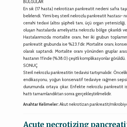
BULGULAR
En sık (17 hasta) nekrotizan pankreatit nedeni safra taş
belirlendi. Yirmi beş steril nekrozlu pankreatit hastası-
cerrahi tedavi (altısı şüpheli tanı, üçü organ yetersizl
oluşan hastalarda ameliyatta nekrozlu bölge çıkarıldı ve
Hastalarımızda mortalite oranı, her iki grubun toplam
pankreatit grubunda ise %23.1'dir. Mortalite oranı, kon
olarak saptandı. Mortalite oranı yönünden gruplar aras
hastanın 11'inde (%38.0) çeşitli komplikasyonlar görüldü.
SONUÇ
Steril nekrozlu pankreatitin tedavisi tartışmalıdır. Öncel
endikasyonu, yoğun konservatif tedaviye rağmen sepsi
durumunda ortaya çıkar. Enfekte nekrozlu pankreatit i
hattı tamamlandıktan sonra gerçekleştirilmelidir.
Anahtar Kelimeler:
Akut nekrotizan pankreatit/mikrobiyolo
Acute necrotizing pancreati