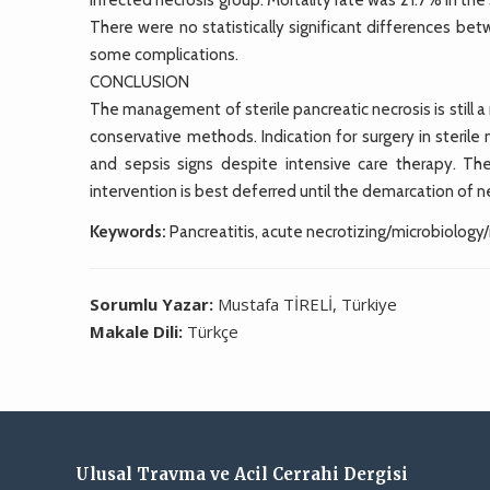
There were no statistically significant differences b
some complications.
CONCLUSION
The management of sterile pancreatic necrosis is still a
conservative methods. Indication for surgery in steril
and sepsis signs despite intensive care therapy. The 
intervention is best deferred until the demarcation of n
Keywords:
Pancreatitis, acute necrotizing/microbiology/mo
Sorumlu Yazar:
Mustafa TİRELİ, Türkiye
Makale Dili:
Türkçe
Ulusal Travma ve Acil Cerrahi Dergisi