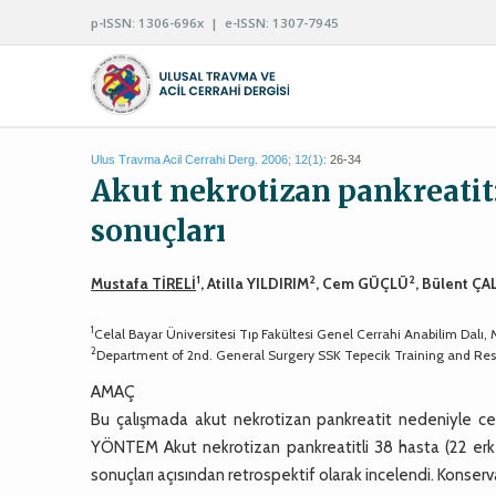
p-ISSN: 1306-696x | e-ISSN: 1307-7945
Ulus Travma Acil Cerrahi Derg. 2006; 12(1):
26-34
Akut nekrotizan pankreatit:
sonuçları
1
2
2
Mustafa TİRELİ
, Atilla YILDIRIM
, Cem GÜÇLÜ
, Bülent ÇA
1
Celal Bayar Üniversitesi Tıp Fakültesi Genel Cerrahi Anabilim Dalı,
2
Department of 2nd. General Surgery SSK Tepecik Training and Rese
AMAÇ
Bu çalışmada akut nekrotizan pankreatit nedeniyle cer
YÖNTEM Akut nekrotizan pankreatitli 38 hasta (22 erkek
sonuçları açısından retrospektif olarak incelendi. Konserv