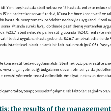
ı idi. Yirmi beş hastada steril nekroz ve 13 hastada enfekte nekroz 
 nın 15'ine sadece konservatif tedavi, 10'una ise önce konservatif ve t
iği, bir hasta da semptomatik psödokist nedeniyle) uygulandı. Steril 
 sonra altısında sürekli lavaj, dördünde pasif drenaj yöntemleri uygu
ında %23.7, steril nekrozlu pankreatit grubunda %24.0, enfekte nek
servatif tedavi uygulanan hasta grubunda %26.7, ameliyat edilenlerde
ında istatistiksel olarak anlamlı bir fark bulunmadı (p>0.05). Yaşa
ikle konservatif tedavi uygulanmalıdır. Steril nekrozlu pankreatitte am
s veya organ yetmezliği bulgularının devam etmesi ya da şiddetle
se cerrahi yöntemle tedavi edilmelidir. Ameliyat, nekrozun demark
ji/mortalite/terapi; prospektif çalışma; risk faktörleri; sağkalım oranı
tis: the results of the management