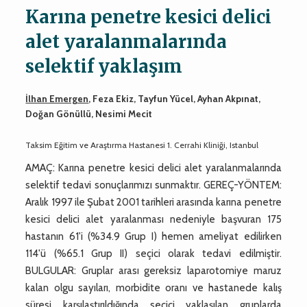
Karına penetre kesici delici
alet yaralanmalarında
selektif yaklaşım
İlhan Emergen
, Feza Ekiz, Tayfun Yücel, Ayhan Akpınat,
Doğan Gönüllü, Nesimi Mecit
Taksim Eğitim ve Araştırma Hastanesi 1. Cerrahi Kliniği, Istanbul
AMAÇ: Karına penetre kesici delici alet yaralanmalarında
selektif tedavi sonuçlarımızı sunmaktır. GEREÇ-YÖNTEM:
Aralık 1997 ile Şubat 2001 tarihleri arasında karına penetre
kesici delici alet yaralanması nedeniyle başvuran 175
hastanın 61'i (%34.9 Grup I) hemen ameliyat edilirken
114'ü (%65.1 Grup II) seçici olarak tedavi edilmiştir.
BULGULAR: Gruplar arası gereksiz laparotomiye maruz
kalan olgu sayıları, morbidite oranı ve hastanede kalış
süresi karşılaştırıldığında seçici yaklaşılan gruplarda