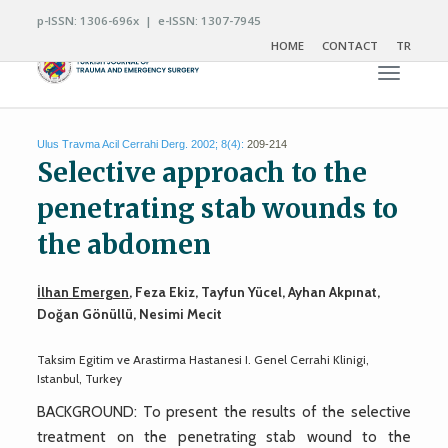
p-ISSN: 1306-696x | e-ISSN: 1307-7945
HOME
CONTACT
TR
Toggle n
Ulus Travma Acil Cerrahi Derg. 2002; 8(4):
209-214
Selective approach to the
penetrating stab wounds to
the abdomen
İlhan Emergen
, Feza Ekiz, Tayfun Yücel, Ayhan Akpınat,
Doğan Gönüllü, Nesimi Mecit
Taksim Egitim ve Arastirma Hastanesi I. Genel Cerrahi Klinigi,
Istanbul, Turkey
BACKGROUND: To present the results of the selective
treatment on the penetrating stab wound to the