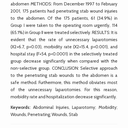
abdomen METHODS: From December 1997 to February
2001, 175 patients had penetrating stab wound injuries
to the abdomen. Of the 175 patients, 61 (34.9%) in
Group I were taken to the operating room urgently, 114
(65.1%) in Group II were treated selectively. RESULTS: It is
evident that the rate of unnecessary laparotomies
(X2=6.7, p=0.03), morbidity rate (X2=15.4, p<0.001), and
hospital stay (F=54, p<0.0001) in the selectively treated
group decrease significantly when compared with the
non-selective group. CONCLUSION: Selective approach
to the penetrating stab wounds to the abdomen is a
safe method. Furthermore, this method obviates most
of the unnecessary laparotomies. For this reason,
morbidity rate and hospitalization decrease significantly.
Keywords:
Abdominal Injuries, Laparotomy; Morbidity;
Wounds, Penetrating; Wounds, Stab