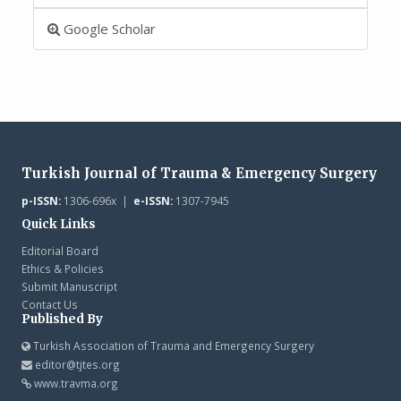
Google Scholar
Turkish Journal of Trauma & Emergency Surgery
p-ISSN:
1306-696x |
e-ISSN:
1307-7945
Quick Links
Editorial Board
Ethics & Policies
Submit Manuscript
Contact Us
Published By
Turkish Association of Trauma and Emergency Surgery
editor@tjtes.org
www.travma.org