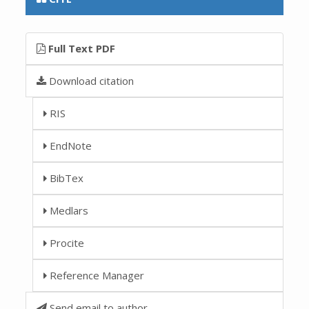
Full Text PDF
Download citation
RIS
EndNote
BibTex
Medlars
Procite
Reference Manager
Send email to author