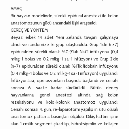
AMAÇ
Bir hayvan modelinde, sürekli epidural anestezi ile kolon
anastomozunun gücü arasındaki ilişki araştırıldı.
GEREÇ VE YÖNTEM
Beyaz erkek 14 adet Yeni Zelanda tavşanı çalışmaya
alındı ve randomize iki grup oluşturuldu. Grup 1’de (n=7)
epiduralden sürekli olarak %0,9’luk NaCl infüzyonu (0,4
mlkg-1 bolus ve 0,2 mlkg-1 sa-1 infüzyon) ve Grup 2’de
(n=7) epiduralden sürekli olarak %1’lik lidokain infüzyonu
(0,4 mlkg-1 bolus ve 0.2 ml kg-1 sa-1 infuzyon) uygulandı.
İnfüzyonlara, operasyonların başında başlandı ve cerrahi
sonrası 6. saate kadar sürdürüldü. Bütün deney
hayvanlarına genel anestezi altında sağ kolon
rezeksiyonu ve kolo-kolonik anastomoz uygulandı.
Cerrahi sonrası 4. gün, re-laparotomi yapılıp in situ olarak
anastomoz patlama basınçları ölçüldü. Dikiş hattını içine
alan 1 cm’lik segment çıkartılıp, hidroksiprolin ve kollajen