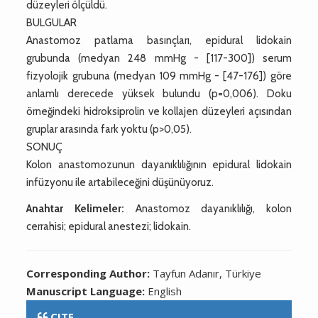
düzeyleri ölçüldü.
BULGULAR
Anastomoz patlama basınçları, epidural lidokain
grubunda (medyan 248 mmHg - [117-300]) serum
fizyolojik grubuna (medyan 109 mmHg - [47-176]) göre
anlamlı derecede yüksek bulundu (p=0,006). Doku
örneğindeki hidroksiprolin ve kollajen düzeyleri açısından
gruplar arasında fark yoktu (p>0,05).
SONUÇ
Kolon anastomozunun dayanıklılığının epidural lidokain
infüzyonu ile artabileceğini düşünüyoruz.
Anahtar Kelimeler:
Anastomoz dayanıklılığı, kolon
cerrahisi; epidural anestezi; lidokain.
Corresponding Author:
Tayfun Adanır, Türkiye
Manuscript Language:
English
CITE