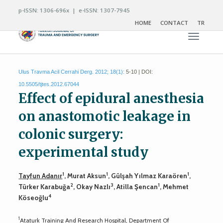
p-ISSN: 1306-696x | e-ISSN: 1307-7945
HOME
CONTACT
TR
Toggle n
Ulus Travma Acil Cerrahi Derg. 2012; 18(1):
5-10 | DOI:
10.5505/tjtes.2012.67044
Effect of epidural anesthesia
on anastomotic leakage in
colonic surgery:
experimental study
1
1
1
Tayfun Adanır
, Murat Aksun
, Gülşah Yılmaz Karaören
,
2
3
1
Türker Karabuğa
, Okay Nazlı
, Atilla Şencan
, Mehmet
4
Köseoğlu
1
Ataturk Training And Research Hospital, Department Of