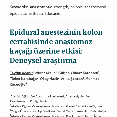
Keywords:
Anastomotic strength, colonic anastomosis;
epidural anesthesia; lidocaine.
Epidural anestezinin kolon
cerrahisinde anastomoz
kaçağı üzerine etkisi:
Deneysel araştırma
1
1
1
Tayfun Adanır
, Murat Aksun
, Gülşah Yılmaz Karaören
,
2
3
1
Türker Karabuğa
, Okay Nazlı
, Atilla Şencan
, Mehmet
4
Köseoğlu
1
Atatürk Eğitim Ve Araştırma Hastanesi, Anesteziyoloji Ve
Reanimasyon Kliniği, İzmir
2
Atatürk Eğitim Ve Araştırma Hastanesi, Genel Cerrahi Kliniği, İzmir
3
Muğla Üniversitesi Tıp Fakültesi, Genel Cerrahi Anabilim Dalı, Muğla
4
Atatürk Eğitim Ve Araştırma Hastanesi, Biyokimya Bölümü, İzmir