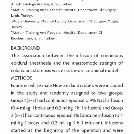
Anesthesiology And Icu, Izmir, Turkey.
2
Ataturk Training And Research Hospital, Department Of Surgery,
Izmir, Turkey.
3
Mugla University, Medical Faculty, Department Of Surgery, Mugla,
Turkey.
4
Ataturk Training And Research Hospital, Department Of
Biochemistry, Izmir, Turkey.
BACKGROUND
The association between the infusion of continuous
epidural anesthesia and the anastomotic strength of
colonic anastomosis was examined in an animal model.
METHODS
Fourteen white male New Zealand rabbits were included
in the study and randomly assigned to two groups.
Group 1 (n=7) had continuous epidural 0.9% NaCl infusion
(0.4 ml kg-1 bolus and 0.2 ml kg-1 h-1 infusion) and Group
2 (n=7) had continuous epidural 1% lidocaine infusion (0.4
ml kg-1 bolus and 0.2 ml kg-1 h-1 infusion). Infusions
started at the beginning of the operation and were