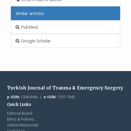
Similar articles
PubMed
Google Scholar
Turkish Journal of Trauma & Emergency Surgery
p-ISSN:
1306-696x |
e-ISSN:
1307-7945
Quick Links
Editorial Board
Ethics & Policies
Submit Manuscript
Contact Us