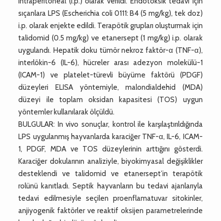
intraperitoneal (i.p.) olarak verildi. Endotoksik tedavi için
sıçanlara LPS (Escherichia coli 0111: B4 (5 mg/kg), tek doz)
i.p. olarak enjekte edildi. Terapötik grupları oluşturmak için
talidomid (0.5 mg/kg) ve etanersept (1 mg/kg) i.p. olarak
uygulandı. Hepatik doku tümör nekroz faktör-α (TNF-α),
interlökin-6 (IL-6), hücreler arası adezyon molekülü-1
(ICAM-1) ve platelet-türevli büyüme faktörü (PDGF)
düzeyleri ELISA yöntemiyle, malondialdehid (MDA)
düzeyi ile toplam oksidan kapasitesi (TOS) uygun
yöntemler kullanılarak ölçüldü.
BULGULAR: In vivo sonuçlar, kontrol ile karşılaştırıldığında
LPS uygulanmış hayvanlarda karaciğer TNF-α, IL-6, ICAM-
1, PDGF, MDA ve TOS düzeylerinin arttığını gösterdi.
Karaciğer dokularının analiziyle, biyokimyasal değişiklikler
desteklendi ve talidomid ve etanersept’in terapötik
rolünü kanıtladı. Septik hayvanların bu tedavi ajanlarıyla
tedavi edilmesiyle seçilen proenflamatuvar sitokinler,
anjiyogenik faktörler ve reaktif oksijen parametrelerinde