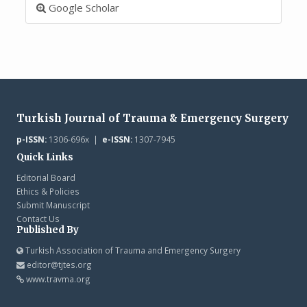
Google Scholar
Turkish Journal of Trauma & Emergency Surgery
p-ISSN:
1306-696x |
e-ISSN:
1307-7945
Quick Links
Editorial Board
Ethics & Policies
Submit Manuscript
Contact Us
Published By
Turkish Association of Trauma and Emergency Surgery
editor@tjtes.org
www.travma.org