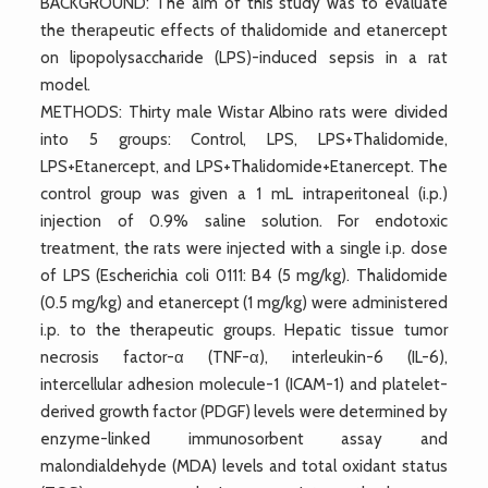
BACKGROUND: The aim of this study was to evaluate
the therapeutic effects of thalidomide and etanercept
on lipopolysaccharide (LPS)-induced sepsis in a rat
model.
METHODS: Thirty male Wistar Albino rats were divided
into 5 groups: Control, LPS, LPS+Thalidomide,
LPS+Etanercept, and LPS+Thalidomide+Etanercept. The
control group was given a 1 mL intraperitoneal (i.p.)
injection of 0.9% saline solution. For endotoxic
treatment, the rats were injected with a single i.p. dose
of LPS (Escherichia coli 0111: B4 (5 mg/kg). Thalidomide
(0.5 mg/kg) and etanercept (1 mg/kg) were administered
i.p. to the therapeutic groups. Hepatic tissue tumor
necrosis factor-α (TNF-α), interleukin-6 (IL-6),
intercellular adhesion molecule-1 (ICAM-1) and platelet-
derived growth factor (PDGF) levels were determined by
enzyme-linked immunosorbent assay and
malondialdehyde (MDA) levels and total oxidant status