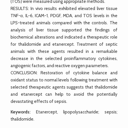
(TOS) were measured using appropriate methods.
RESULTS: In vivo results exhibited elevated liver tissue
TNF-α, IL-6, ICAM-1, PDGF, MDA, and TOS levels in the
LPS-treated animals compared with the controls. The
analysis of liver tissue supported the findings of
biochemical alterations and indicated a therapeutic role
for thalidomide and etanercept. Treatment of septic
animals with these agents resulted in a remarkable
decrease in the selected proinflammatory cytokines,
angiogenic factors, and reactive oxygen parameters.
CONCLUSION: Restoration of cytokine balance and
oxidant status to normal levels following treatment with
selected therapeutic agents suggests that thalidomide
and etanercept can help to avoid the potentially
devastating effects of sepsis.
Keywords:
Etanercept, lipopolysaccharide; sepsis;
thalidomide.