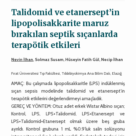
Talidomid ve etanersept’in
lipopolisakkarite maruz
bırakılan septik sıçanlarda
terapötik etkileri
Nevin İlhan
, Solmaz Susam, Hüseyin Fatih Gül, Necip İlhan
Fırat Üniversitesi Tıp Fakültesi, Tıbbibiyokimya Ana Bilim Dalı, Elazığ
AMAÇ: Bu çalışmada lipopolisakkaritle (LPS) indüklenmiş
sıçan sepsis modelinde talidomid ve etanersept’in
terapötik etkilerini değerlendirmeyi amaçladık.
GEREÇ VE YÖNTEM: Otuz adet erkek Wistar Albino sıçan;
Kontrol, LPS, LPS+Talidomid, LPS+Etanersept ve
LPS+Talidomid+Etanersept olmak üzere beş gruba
ayrıldı. Kontrol grubuna 1 mL %0.9’luk salin solüsyonu