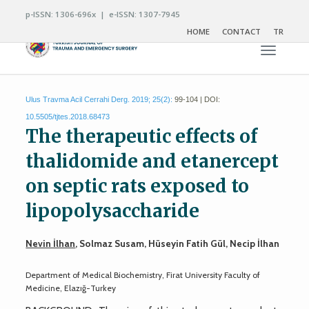
p-ISSN: 1306-696x | e-ISSN: 1307-7945
HOME
CONTACT
TR
Toggle n
Ulus Travma Acil Cerrahi Derg. 2019; 25(2):
99-104 | DOI:
10.5505/tjtes.2018.68473
The therapeutic effects of
thalidomide and etanercept
on septic rats exposed to
lipopolysaccharide
Nevin İlhan
, Solmaz Susam, Hüseyin Fatih Gül, Necip İlhan
Department of Medical Biochemistry, Firat University Faculty of
Medicine, Elazığ-Turkey